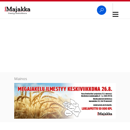
Avaa
navigaa
SeutuMajakka
Haku
Mainos