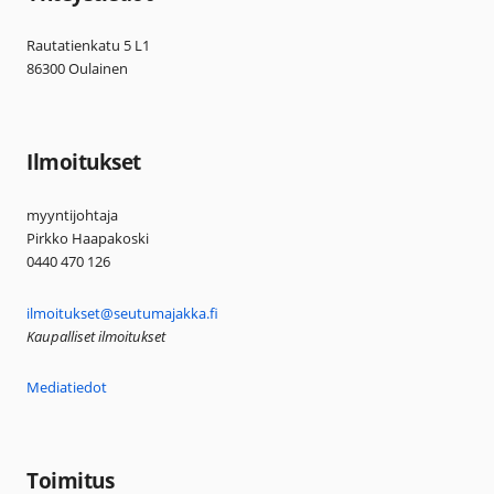
Rautatienkatu 5 L1
86300 Oulainen
Ilmoitukset
myyntijohtaja
Pirkko Haapakoski
0440 470 126
ilmoitukset@seutumajakka.fi
Kaupalliset ilmoitukset
Mediatiedot
Toimitus