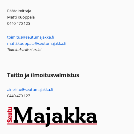
Päätoimittaja
Matti Kuoppala
0440 470 125
toimitus@seutumajakka.fi
matti.kuoppala@seutumajakka.fi
Toimitukselliset asiat
Taitto ja ilmoitusvalmistus
aineisto@seutumajakka.fi
0440 470 127