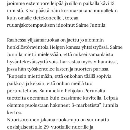
jaoimme extempore leipää ja silloin paikalla kävi 12
ihmistä. Kiva päästä näin korona-aikana muuallekin
kuin omalle tietokoneelle”, toteaa
ruuanjakotempauksen ideoinut Salme Junnila.
Raahessa ylijäämäruokaa on jaettu jo aiemmin
henkilöstöravintola Helgen kanssa yhteistyössä. Salme
Junnila mietti mielessään, että miksei samanlaista
hyväntekeväisyyttä voisi harrastaa myös Vihannissa,
jossa hän työskentelee lasten ja nuorten parissa.
”Rupesin miettimään, että onkohan täällä sopivia
paikkoja ja keksin, että onhan meillä tuo
perunatehdas. Saimmekin Pohjolan Perunalta
tuotteita enemmän kuin osasimme kuvitella. Leipää
olemme puolestaan hakeneet S-marketista”, Junnila
kertoo.
Nuorisotoimen jakama ruoka-apu on suunnattu
ensisijaisesti alle 29-vuotiaille nuorille ja