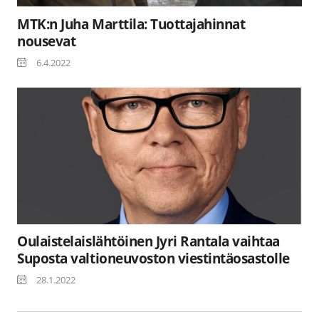
MTK:n Juha Marttila: Tuottajahinnat
nousevat
6.4.2022
Oulaistelaislähtöinen Jyri Rantala vaihtaa
Suposta valtioneuvoston viestintäosastolle
28.1.2022