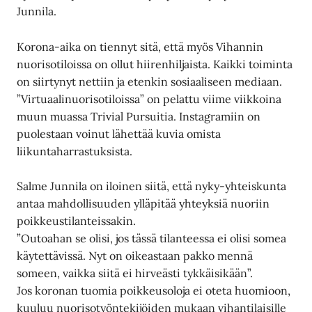
Junnila.
Korona-aika on tiennyt sitä, että myös Vihannin
nuorisotiloissa on ollut hiirenhiljaista. Kaikki toiminta
on siirtynyt nettiin ja etenkin sosiaaliseen mediaan.
”Virtuaalinuorisotiloissa” on pelattu viime viikkoina
muun muassa Trivial Pursuitia. Instagramiin on
puolestaan voinut lähettää kuvia omista
liikuntaharrastuksista.
Salme Junnila on iloinen siitä, että nyky-yhteiskunta
antaa mahdollisuuden ylläpitää yhteyksiä nuoriin
poikkeustilanteissakin.
”Outoahan se olisi, jos tässä tilanteessa ei olisi somea
käytettävissä. Nyt on oikeastaan pakko mennä
someen, vaikka siitä ei hirveästi tykkäisikään”.
Jos koronan tuomia poikkeusoloja ei oteta huomioon,
kuuluu nuorisotyöntekijöiden mukaan vihantilaisille