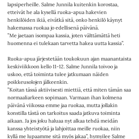
lapsiperheille. Salme Junnila kuitenkin korostaa,
etteivät he ala kysellä ruoka-apua hakevien
henkilöiden ikiä, eivätkä sitä, onko henkilö käynyt
hakemassa ruokaa jo edellisenä päivänä.
”Me jaetaan isompaa kassia, joten välttämättä heti
huomenna ei tulekaan tarvetta hakea uutta kassia”.
Ruoka-apua järjestetään toukokuun ajan maanantaista
keskiviikkoon kello 11-12. Salme Junnila toivoo ja
uskoo, että toiminta tulee jatkumaan näiden
poikkeusolojen jälkeenkin.
”Koitan tässä aktiivisesti miettiä, että miten tämän saa
normaaliarkeen sopimaan. Varmaan ihan kolmena
päivänä viikossa emme jaa ruokaa, mutta jollakin
konstilla tästä on tarkoitus saada jatkuva toiminta
aikaan. Ja jos joku haluaa nyt alkaa tehdä meidän
kanssa yhteistyötä ja lahjoittaa meille ruokaa, niin
kyllä me lupaamme sitä myös jakaa”, hymyilee Salme