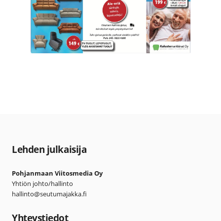
Lehden julkaisija
Pohjanmaan Viitosmedia Oy
Yhtiön johto/hallinto
hallinto@seutumajakka.fi
Yhteystiedot