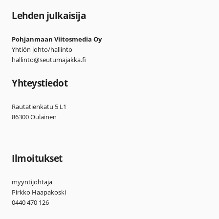
Lehden julkaisija
Pohjanmaan Viitosmedia Oy
Yhtiön johto/hallinto
hallinto@seutumajakka.fi
Yhteystiedot
Rautatienkatu 5 L1
86300 Oulainen
Ilmoitukset
myyntijohtaja
Pirkko Haapakoski
0440 470 126