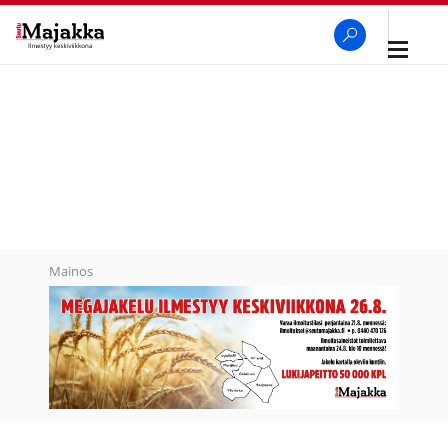
Avaa
navigaa
SeutuMajakka
Haku
Mainos