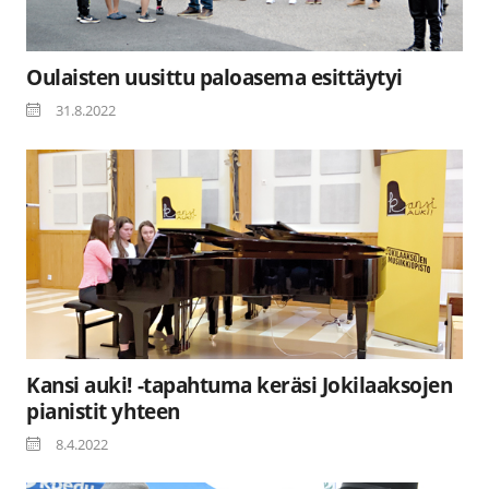
Oulaisten uusittu paloasema esittäytyi
31.8.2022
Kansi auki! -tapahtuma keräsi Jokilaaksojen
pianistit yhteen
8.4.2022