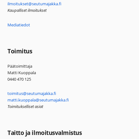
ilmoitukset@seutumajakka.fi
Kaupalliset ilmoitukset
Mediatiedot
Toimitus
Päätoimittaja
Matti Kuoppala
0440 470 125
toimitus@seutumajakka.fi
matti.kuoppala@seutumajakka.fi
Toimitukselliset asiat
Taitto ja ilmoitusvalmistus