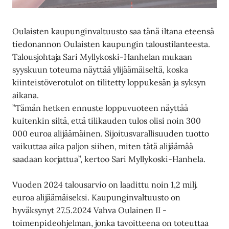
Oulaisten kaupunginvaltuusto saa tänä iltana eteensä
tiedonannon Oulaisten kaupungin taloustilanteesta.
Talousjohtaja Sari Myllykoski-Hanhelan mukaan
syyskuun toteuma näyttää ylijäämäiseltä, koska
kiinteistöverotulot on tilitetty loppukesän ja syksyn
aikana.
”Tämän hetken ennuste loppuvuoteen näyttää
kuitenkin siltä, että tilikauden tulos olisi noin 300
000 euroa alijäämäinen. Sijoitusvarallisuuden tuotto
vaikuttaa aika paljon siihen, miten tätä alijäämää
saadaan korjattua”, kertoo Sari Myllykoski-Hanhela.
Vuoden 2024 talousarvio on laadittu noin 1,2 milj.
euroa alijäämäiseksi. Kaupunginvaltuusto on
hyväksynyt 27.5.2024 Vahva Oulainen II -
toimenpideohjelman, jonka tavoitteena on toteuttaa