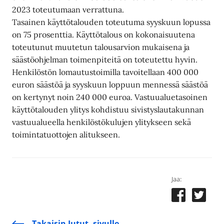
2023 toteutumaan verrattuna.
Tasainen käyttötalouden toteutuma syyskuun lopussa
on 75 prosenttia. Käyttötalous on kokonaisuutena
toteutunut muutetun talousarvion mukaisena ja
säästöohjelman toimenpiteitä on toteutettu hyvin.
Henkilöstön lomautustoimilla tavoitellaan 400 000
euron säästöä ja syyskuun loppuun mennessä säästöä
on kertynyt noin 240 000 euroa. Vastuualuetasoinen
käyttötalouden ylitys kohdistuu sivistyslautakunnan
vastuualueella henkilöstökulujen ylitykseen sekä
toimintatuottojen alitukseen.
Jaa:
Takaisin Jutut -sivulle