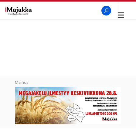
Avaa
navigaa
SeutuMajakka
Haku
Mainos