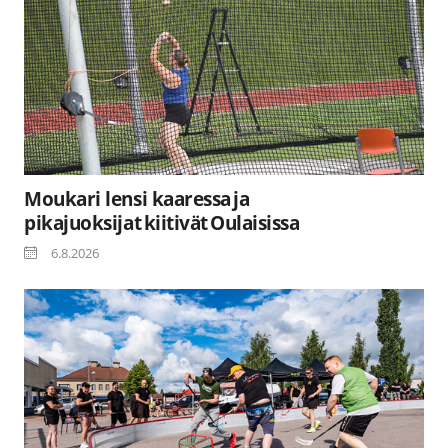
Moukari lensi kaaressa ja
pikajuoksijat kiitivät Oulaisissa
6.8.2026