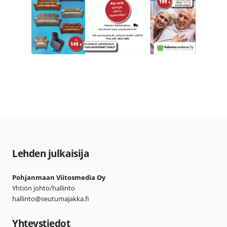
Lehden julkaisija
Pohjanmaan Viitosmedia Oy
Yhtiön johto/hallinto
hallinto@seutumajakka.fi
Yhteystiedot