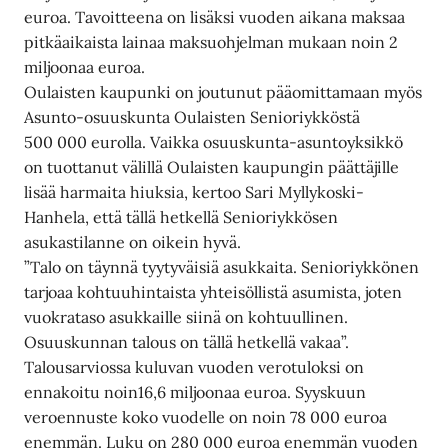
euroa. Tavoitteena on lisäksi vuoden aikana maksaa
pitkäaikaista lainaa maksuohjelman mukaan noin 2
miljoonaa euroa.
Oulaisten kaupunki on joutunut pääomittamaan myös
Asunto-osuuskunta Oulaisten Senioriykköstä
500 000 eurolla. Vaikka osuuskunta-asuntoyksikkö
on tuottanut välillä Oulaisten kaupungin päättäjille
lisää harmaita hiuksia, kertoo Sari Myllykoski-
Hanhela, että tällä hetkellä Senioriykkösen
asukastilanne on oikein hyvä.
”Talo on täynnä tyytyväisiä asukkaita. Senioriykkönen
tarjoaa kohtuuhintaista yhteisöllistä asumista, joten
vuokrataso asukkaille siinä on kohtuullinen.
Osuuskunnan talous on tällä hetkellä vakaa”.
Talousarviossa kuluvan vuoden verotuloksi on
ennakoitu noin16,6 miljoonaa euroa. Syyskuun
veroennuste koko vuodelle on noin 78 000 euroa
enemmän. Luku on 280 000 euroa enemmän vuoden