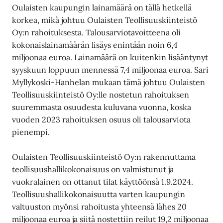
Oulaisten kaupungin lainamäärä on tällä hetkellä
korkea, mikä johtuu Oulaisten Teollisuuskiinteistö
Oy:n rahoituksesta. Talousarviotavoitteena oli
kokonaislainamäärän lisäys enintään noin 6,4
miljoonaa euroa. Lainamäärä on kuitenkin lisääntynyt
syyskuun loppuun mennessä 7,4 miljoonaa euroa. Sari
Myllykoski-Hanhelan mukaan tämä johtuu Oulaisten
Teollisuuskiinteistö Oy:lle nostetun rahoituksen
suuremmasta osuudesta kuluvana vuonna, koska
vuoden 2023 rahoituksen osuus oli talousarviota
pienempi.
Oulaisten Teollisuuskiinteistö Oy:n rakennuttama
teollisuushallikokonaisuus on valmistunut ja
vuokralainen on ottanut tilat käyttöönsä 1.9.2024.
Teollisuushallikokonaisuutta varten kaupungin
valtuuston myönsi rahoitusta yhteensä lähes 20
miljoonaa euroa ja siitä nostettiin reilut 19,2 miljoonaa