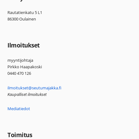
Rautatienkatu 5 L1
86300 Oulainen
Ilmoitukset
myyntijohtaja
Pirkko Haapakoski
0440 470 126
ilmoitukset@seutumajakka.fi
Kaupalliset ilmoitukset
Mediatiedot
Toimitus