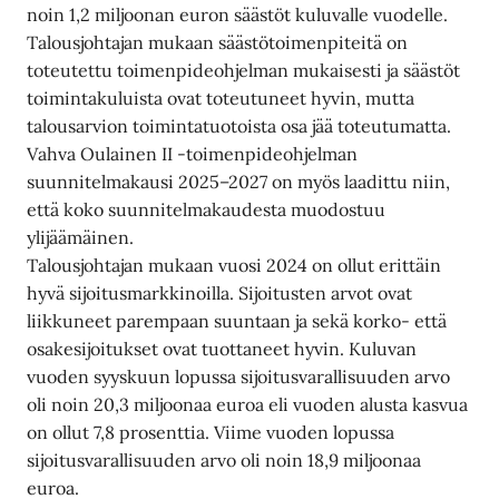
noin 1,2 miljoonan euron säästöt kuluvalle vuodelle.
Talousjohtajan mukaan säästötoimenpiteitä on
toteutettu toimenpideohjelman mukaisesti ja säästöt
toimintakuluista ovat toteutuneet hyvin, mutta
talousarvion toimintatuotoista osa jää toteutumatta.
Vahva Oulainen II -toimenpideohjelman
suunnitelmakausi 2025–2027 on myös laadittu niin,
että koko suunnitelmakaudesta muodostuu
ylijäämäinen.
Talousjohtajan mukaan vuosi 2024 on ollut erittäin
hyvä sijoitusmarkkinoilla. Sijoitusten arvot ovat
liikkuneet parempaan suuntaan ja sekä korko- että
osakesijoitukset ovat tuottaneet hyvin. Kuluvan
vuoden syyskuun lopussa sijoitusvarallisuuden arvo
oli noin 20,3 miljoonaa euroa eli vuoden alusta kasvua
on ollut 7,8 prosenttia. Viime vuoden lopussa
sijoitusvarallisuuden arvo oli noin 18,9 miljoonaa
euroa.