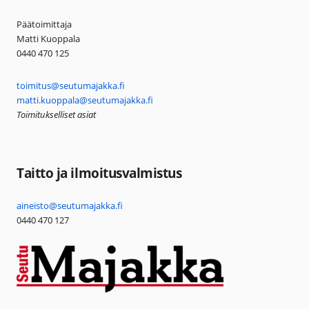
Päätoimittaja
Matti Kuoppala
0440 470 125
toimitus@seutumajakka.fi
matti.kuoppala@seutumajakka.fi
Toimitukselliset asiat
Taitto ja ilmoitusvalmistus
aineisto@seutumajakka.fi
0440 470 127