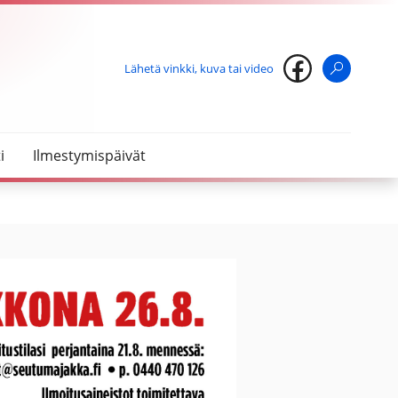
Lähetä vinkki, kuva tai video
Haku
i
Ilmestymispäivät