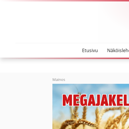
SeutuMajakka
Sali täynnä messuvieraita
Etusivu
Näköisleh
Mainos