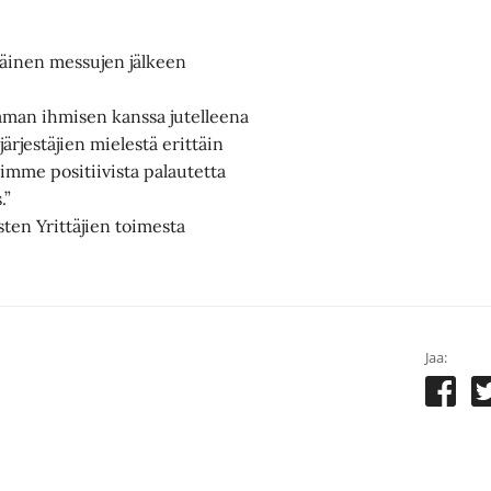
väinen messujen jälkeen
aman ihmisen kanssa jutelleena
rjestäjien mielestä erittäin
aimme positiivista palautetta
.”
ten Yrittäjien toimesta
Jaa: