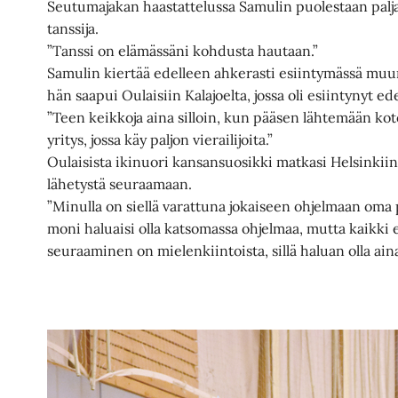
Seutumajakan haastattelussa Samulin puolestaan palja
tanssija.
”Tanssi on elämässäni kohdusta hautaan.”
Samulin kiertää edelleen ahkerasti esiintymässä muu
hän saapui Oulaisiin Kalajoelta, jossa oli esiintynyt ed
”Teen keikkoja aina silloin, kun pääsen lähtemään kot
yritys, jossa käy paljon vierailijoita.”
Oulaisista ikinuori kansansuosikki matkasi Helsinkii
lähetystä seuraamaan.
”Minulla on siellä varattuna jokaiseen ohjelmaan oma p
moni haluaisi olla katsomassa ohjelmaa, mutta kaikki 
seuraaminen on mielenkiintoista, sillä haluan olla aina 