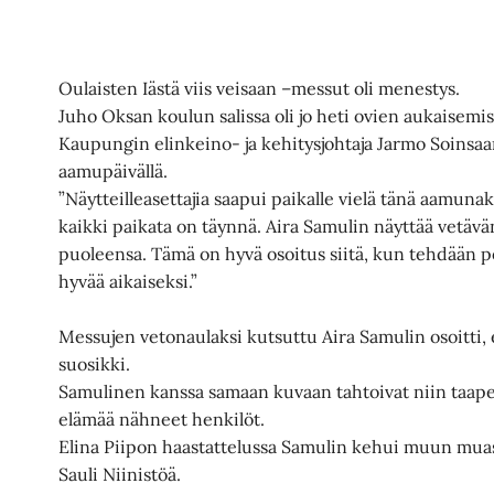
Oulaisten Iästä viis veisaan –messut oli menestys.
Juho Oksan koulun salissa oli jo heti ovien aukaisemis
Kaupungin elinkeino- ja kehitysjohtaja Jarmo Soinsaa
aamupäivällä.
”Näytteilleasettajia saapui paikalle vielä tänä aamunak
kaikki paikata on täynnä. Aira Samulin näyttää vetävä
puoleensa. Tämä on hyvä osoitus siitä, kun tehdään po
hyvää aikaiseksi.”
Messujen vetonaulaksi kutsuttu Aira Samulin osoitti,
suosikki.
Samulinen kanssa samaan kuvaan tahtoivat niin taa
elämää nähneet henkilöt.
Elina Piipon haastattelussa Samulin kehui muun muas
Sauli Niinistöä.