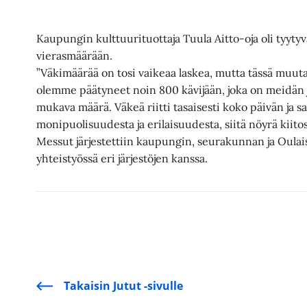
Kaupungin kulttuurituottaja Tuula Aitto-oja oli tyyty
vierasmäärään.
”Väkimäärää on tosi vaikeaa laskea, mutta tässä muut
olemme päätyneet noin 800 kävijään, joka on meidän jä
mukava määrä. Väkeä riitti tasaisesti koko päivän ja s
monipuolisuudesta ja erilaisuudesta, siitä nöyrä kiitos
Messut järjestettiin kaupungin, seurakunnan ja Oulais
yhteistyössä eri järjestöjen kanssa.
Takaisin Jutut -sivulle