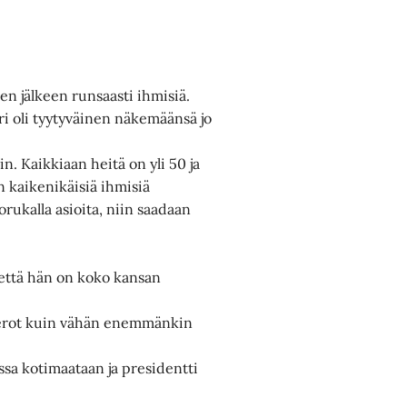
en jälkeen runsaasti ihmisiä.
ri oli tyytyväinen näkemäänsä jo
in. Kaikkiaan heitä on yli 50 ja
n kaikenikäisiä ihmisiä
rukalla asioita, niin saadaan
 että hän on koko kansan
perot kuin vähän enemmänkin
sa kotimaataan ja presidentti