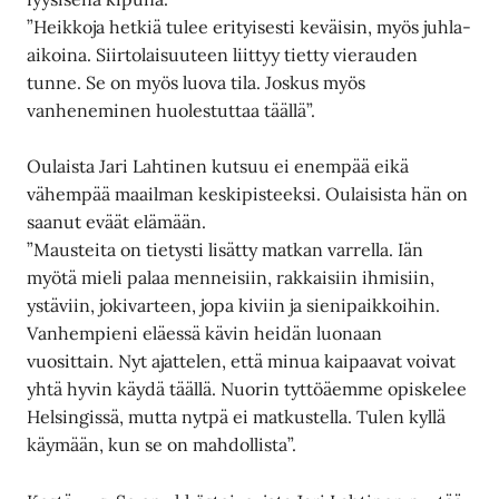
”Heikkoja hetkiä tulee erityisesti keväisin, myös juhla-
aikoina. Siirtolaisuuteen liittyy tietty vierauden
tunne. Se on myös luova tila. Joskus myös
vanheneminen huolestuttaa täällä”.
Oulaista Jari Lahtinen kutsuu ei enempää eikä
vähempää maailman keskipisteeksi. Oulaisista hän on
saanut eväät elämään.
”Mausteita on tietysti lisätty matkan varrella. Iän
myötä mieli palaa menneisiin, rakkaisiin ihmisiin,
ystäviin, jokivarteen, jopa kiviin ja sienipaikkoihin.
Vanhempieni eläessä kävin heidän luonaan
vuosittain. Nyt ajattelen, että minua kaipaavat voivat
yhtä hyvin käydä täällä. Nuorin tyttöäemme opiskelee
Helsingissä, mutta nytpä ei matkustella. Tulen kyllä
käymään, kun se on mahdollista”.