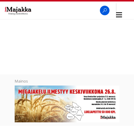
Avaa
navigaa
SeutuMajakka
Haku
Mainos