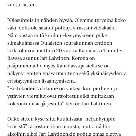
vuotta sitten.
”Olosuhteisiin nähden hyvää. Olemme terveinä koko
väki, enkä ole saanut potkuja virastani vieläkään”.
Näin vastaa mitä kuuluu -kysymykseen pilke
silmäkulmassa Oulaisten seurakunnan entinen
kirkkoherra, mutta jo 20 vuotta Kanadassa Thunder
Bayssa asunut Jari Lahtinen. Korona on
pääpuheenaihe myös Kanadassa ja siellä se on
näkynyt eniten epävarmuutena sekä yksinäisyyden ja
eristäytymisen lisääntymisenä.
”Hoitokodeissa tilanne on vaikea, kun perheen ja
ystävien vierailut ovat rajoitetut eikä muitakaan
kokoontumisia järjestetä”, kertoo Jari Lahtinen.
Oliko sitten kyse siitä kuuluisasta ”neljänkympin
kriisistä” tai jostain ihan muusta, mutta näihin
aikoihin alkoi Jari Lahtinenkin pohtia omaa elettyä