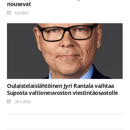
nousevat
6.4.2022
Oulaistelaislähtöinen Jyri Rantala vaihtaa
Suposta valtioneuvoston viestintäosastolle
28.1.2022