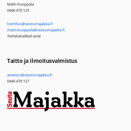
Matti Kuoppala
0440 470 125
toimitus@seutumajakka.fi
matti.kuoppala@seutumajakka.fi
Toimitukselliset asiat
Taitto ja ilmoitusvalmistus
aineisto@seutumajakka.fi
0440 470 127