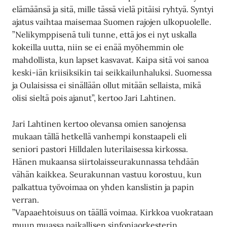
elämäänsä ja sitä, mille tässä vielä pitäisi ryhtyä. Syntyi
ajatus vaihtaa maisemaa Suomen rajojen ulkopuolelle.
”Nelikymppisenä tuli tunne, että jos ei nyt uskalla
kokeilla uutta, niin se ei enää myöhemmin ole
mahdollista, kun lapset kasvavat. Kaipa sitä voi sanoa
keski-iän kriisiksikin tai seikkailunhaluksi. Suomessa
ja Oulaisissa ei sinällään ollut mitään sellaista, mikä
olisi sieltä pois ajanut”, kertoo Jari Lahtinen.
Jari Lahtinen kertoo olevansa omien sanojensa
mukaan tällä hetkellä vanhempi konstaapeli eli
seniori pastori Hilldalen luterilaisessa kirkossa.
Hänen mukaansa siirtolaisseurakunnassa tehdään
vähän kaikkea. Seurakunnan vastuu korostuu, kun
palkattua työvoimaa on yhden kanslistin ja papin
verran.
”Vapaaehtoisuus on täällä voimaa. Kirkkoa vuokrataan
muun muassa paikallisen sinfoniaorkesterin