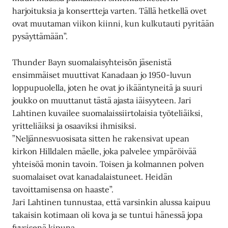
harjoituksia ja konsertteja varten. Tällä hetkellä ovet
ovat muutaman viikon kiinni, kun kulkutauti pyritään
pysäyttämään”.
Thunder Bayn suomalaisyhteisön jäsenistä
ensimmäiset muuttivat Kanadaan jo 1950-luvun
loppupuolella, joten he ovat jo ikääntyneitä ja suuri
joukko on muuttanut tästä ajasta iäisyyteen. Jari
Lahtinen kuvailee suomalaissiirtolaisia työteliäiksi,
yritteliäiksi ja osaaviksi ihmisiksi.
”Neljännesvuosisata sitten he rakensivat upean
kirkon Hilldalen mäelle, joka palvelee ympäröivää
yhteisöä monin tavoin. Toisen ja kolmannen polven
suomalaiset ovat kanadalaistuneet. Heidän
tavoittamisensa on haaste”.
Jari Lahtinen tunnustaa, että varsinkin alussa kaipuu
takaisin kotimaan oli kova ja se tuntui hänessä jopa
fyysisenä kipuna.