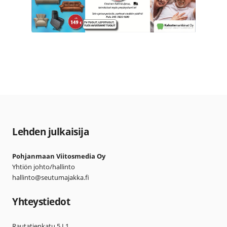
Lehden julkaisija
Pohjanmaan Viitosmedia Oy
Yhtiön johto/hallinto
hallinto@seutumajakka.fi
Yhteystiedot
Rautatienkatu 5 L1