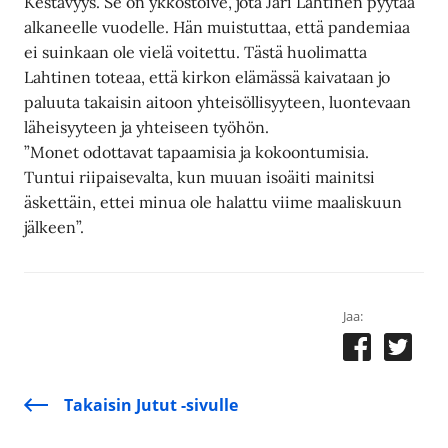
Kestävyys. Se on ykköstoive, jota Jari Lahtinen pyytää
alkaneelle vuodelle. Hän muistuttaa, että pandemiaa
ei suinkaan ole vielä voitettu. Tästä huolimatta
Lahtinen toteaa, että kirkon elämässä kaivataan jo
paluuta takaisin aitoon yhteisöllisyyteen, luontevaan
läheisyyteen ja yhteiseen työhön.
”Monet odottavat tapaamisia ja kokoontumisia.
Tuntui riipaisevalta, kun muuan isoäiti mainitsi
äskettäin, ettei minua ole halattu viime maaliskuun
jälkeen”.
Jaa:
Takaisin Jutut -sivulle