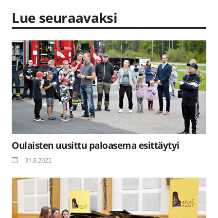
Lue seuraavaksi
Oulaisten uusittu paloasema esittäytyi
31.8.2022