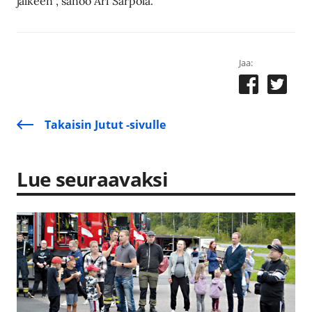
jälkeen”, sanoo Ari Sarpola.
Jaa:
Takaisin Jutut -sivulle
Lue seuraavaksi