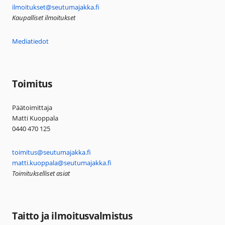
ilmoitukset@seutumajakka.fi
Kaupalliset ilmoitukset
Mediatiedot
Toimitus
Päätoimittaja
Matti Kuoppala
0440 470 125
toimitus@seutumajakka.fi
matti.kuoppala@seutumajakka.fi
Toimitukselliset asiat
Taitto ja ilmoitusvalmistus