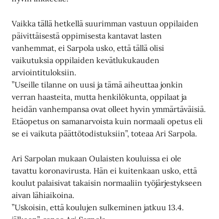
Vaikka tällä hetkellä suurimman vastuun oppilaiden
päivittäisestä oppimisesta kantavat lasten
vanhemmat, ei Sarpola usko, että tällä olisi
vaikutuksia oppilaiden kevätlukukauden
arviointituloksiin.
”Useille tilanne on uusi ja tämä aiheuttaa jonkin
verran haasteita, mutta henkilökunta, oppilaat ja
heidän vanhempansa ovat olleet hyvin ymmärtäväisiä.
Etäopetus on samanarvoista kuin normaali opetus eli
se ei vaikuta päättötodistuksiin”, toteaa Ari Sarpola.
Ari Sarpolan mukaan Oulaisten kouluissa ei ole
tavattu koronavirusta. Hän ei kuitenkaan usko, että
koulut palaisivat takaisin normaaliin työjärjestykseen
aivan lähiaikoina.
”Uskoisin, että koulujen sulkeminen jatkuu 13.4.