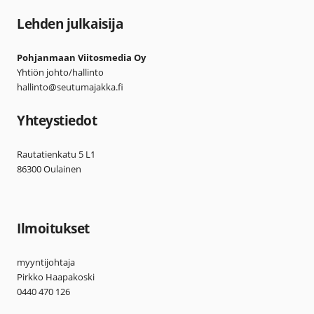
Lehden julkaisija
Pohjanmaan Viitosmedia Oy
Yhtiön johto/hallinto
hallinto@seutumajakka.fi
Yhteystiedot
Rautatienkatu 5 L1
86300 Oulainen
Ilmoitukset
myyntijohtaja
Pirkko Haapakoski
0440 470 126