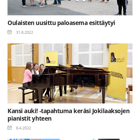
Oulaisten uusittu paloasema esittäytyi
31.8.2022
Kansi auki! -tapahtuma keräsi Jokilaaksojen
pianistit yhteen
8.4.2022