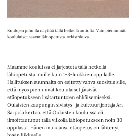
Koulujen pihoilla näyttää tällä hetkellä autiolta. Vain pienimmät
koululaiset saavat lähiopetusta. Arkistokuva.
Maamme kouluissa ei järjestetä tällä hetkellä
lähiopetusta muille kuin 1-3-luokkien oppilaille.
Hallituksen suunnalta on esitetty vahva suositus sille,
että myös pienimmät koululaiset jäisivät
etäopetukseen lisätartuntojen ehkäisemiseksi.
Oulaisten kaupungin sivistys- ja kulttuurijohtaja Ari
Sarpola kertoo, että Oulaisten kouluissa oli
ilmoittautunut tällä viikolla lähiopetukseen noin 30
oppilasta. Hänen mukaansa etäopetus on lähtenyt
hyvin liikkeelle.