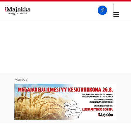
Avaa
navigaa
SeutuMajakka
Haku
Mainos