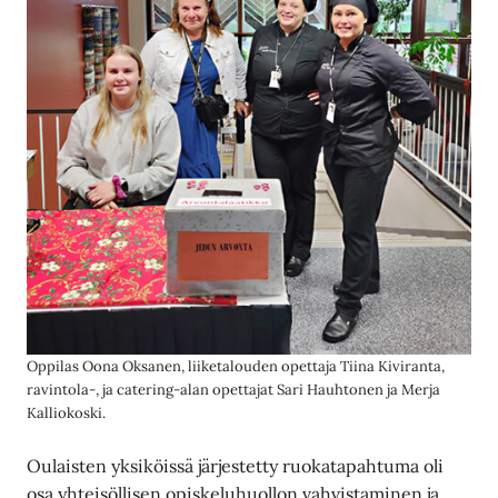
Oppilas Oona Oksanen, liiketalouden opettaja Tiina Kiviranta,
ravintola-, ja catering-alan opettajat Sari Hauhtonen ja Merja
Kalliokoski.
Oulaisten yksiköissä järjestetty ruokatapahtuma oli
osa yhteisöllisen opiskeluhuollon vahvistaminen ja