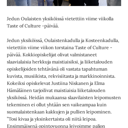
Jedun Oulaisten yksiköissä vietettiin viime viikolla
Taste of Culture -päivää.
Jedun yksiköissä, Oulaistenkadulla ja Kosteenkadulla,
vietettiin viime viikon torstaina Taste of Culture -
päivää. Kokkiopiskelijat olivat valmistaneet
slaavialaisia herkkuja maistiaisiksi, ja liiketalouden
opiskelijoiden tehtävänä oli vastata tapahtuman
kuvista, musiikista, rekvisiitasta ja markkinoinnista.
Kokeiksi opiskelevat Justiina Niskanen ja Elma
Hämäläinen tarjoilivat maistiaisia liiketalouden
yksikössä. Heidän mukaansa slaavilaisten leipomusten
tekeminen ei ollut yhtään sen vaikeampaa kuin
suomalaistenkaan kakkujen ja pullien leipominen.
”Tosi kivaa ja yksinkertaista oli niitä leipoa.
Ensimmäisenä opintovuonna leivoimme paljon