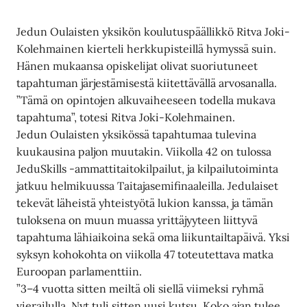
Jedun Oulaisten yksikön koulutuspäällikkö Ritva Joki-
Kolehmainen kierteli herkkupisteillä hymyssä suin.
Hänen mukaansa opiskelijat olivat suoriutuneet
tapahtuman järjestämisestä kiitettävällä arvosanalla.
”Tämä on opintojen alkuvaiheeseen todella mukava
tapahtuma”, totesi Ritva Joki-Kolehmainen.
Jedun Oulaisten yksikössä tapahtumaa tulevina
kuukausina paljon muutakin. Viikolla 42 on tulossa
JeduSkills -ammattitaitokilpailut, ja kilpailutoiminta
jatkuu helmikuussa Taitajasemifinaaleilla. Jedulaiset
tekevät läheistä yhteistyötä lukion kanssa, ja tämän
tuloksena on muun muassa yrittäjyyteen liittyvä
tapahtuma lähiaikoina sekä oma liikuntailtapäivä. Yksi
syksyn kohokohta on viikolla 47 toteutettava matka
Euroopan parlamenttiin.
”3–4 vuotta sitten meiltä oli siellä viimeksi ryhmä
vierailulla. Nyt tuli sitten uusi kutsu. Koko ajan tulee