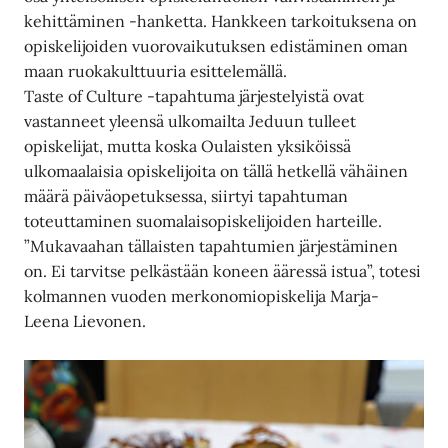
kehittäminen -hanketta. Hankkeen tarkoituksena on
opiskelijoiden vuorovaikutuksen edistäminen oman
maan ruokakulttuuria esittelemällä.
Taste of Culture -tapahtuma järjestelyistä ovat
vastanneet yleensä ulkomailta Jeduun tulleet
opiskelijat, mutta koska Oulaisten yksiköissä
ulkomaalaisia opiskelijoita on tällä hetkellä vähäinen
määrä päiväopetuksessa, siirtyi tapahtuman
toteuttaminen suomalaisopiskelijoiden harteille.
”Mukavaahan tällaisten tapahtumien järjestäminen
on. Ei tarvitse pelkästään koneen ääressä istua”, totesi
kolmannen vuoden merkonomiopiskelija Marja-
Leena Lievonen.