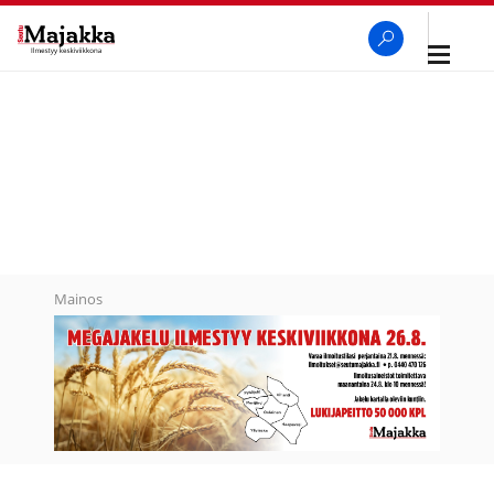
Avaa
navigaa
SeutuMajakka
Haku
Mainos