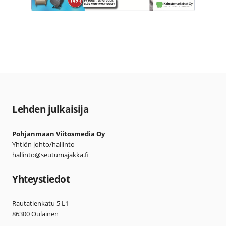
Lehden julkaisija
Pohjanmaan Viitosmedia Oy
Yhtiön johto/hallinto
hallinto@seutumajakka.fi
Yhteystiedot
Rautatienkatu 5 L1
86300 Oulainen