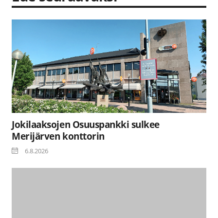
Jokilaaksojen Osuuspankki sulkee
Merijärven konttorin
6.8.2026