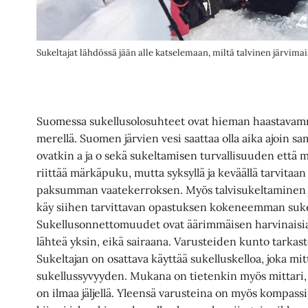
Sukeltajat lähdössä jään alle katselemaan, miltä talvinen järvi
Suomessa sukellusolosuhteet ovat hieman haastavamm
merellä. Suomen järvien vesi saattaa olla aika ajoin s
ovatkin a ja o sekä sukeltamisen turvallisuuden että m
riittää märkäpuku, mutta syksyllä ja keväällä tarvitaan 
paksumman vaatekerroksen. Myös talvisukeltaminen j
käy siihen tarvittavan opastuksen kokeneemman suke
Sukellusonnettomuudet ovat äärimmäisen harvinaisia
lähteä yksin, eikä sairaana. Varusteiden kunto tarkast
Sukeltajan on osattava käyttää sukelluskelloa, joka mit
sukellussyvyyden. Mukana on tietenkin myös mittari, 
on ilmaa jäljellä. Yleensä varusteina on myös kompassi j