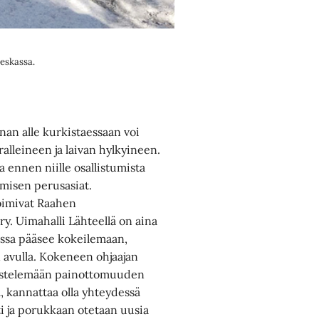
ieskassa.
an alle kurkistaessaan voi
lleineen ja laivan hylkyineen.
a ennen niille osallistumista
amisen perusasiat.
toimivat Raahen
ry. Uimahalli Lähteellä on aina
 jossa pääsee kokeilemaan,
n avulla. Kokeneen ohjaajan
ilistelemään painottomuuden
, kannattaa olla yhteydessä
ti ja porukkaan otetaan uusia