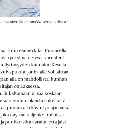
maisema näyttää sammakkoperspektiivistä.
at kuin esimerkiksi Punaisella
ameaa ja kylmää. Hyvät varusteet
iellyttävyyden kannalta. Kesällä
kuivapukua, jonka alle voi laittaa
ään alla on mahdollista, kunhan
ltajan ohjauksessa.
. Sukeltamaan ei saa koskaan
etaan ennen jokaista sukellusta.
taa pinnan alla käytetyn ajan sekä
joka näyttää paljonko pulloissa
a puukko siltä varalta, että jäisi