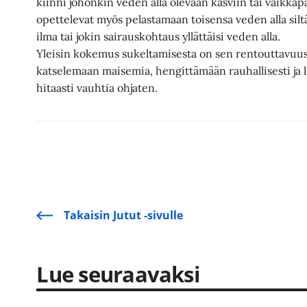
kiinni johonkin veden alla olevaan kasviin tai vaikkap
opettelevat myös pelastamaan toisensa veden alla siltä 
ilma tai jokin sairauskohtaus yllättäisi veden alla.
Yleisin kokemus sukeltamisesta on sen rentouttavuus.
katselemaan maisemia, hengittämään rauhallisesti ja 
hitaasti vauhtia ohjaten.
Takaisin Jutut -sivulle
Lue seuraavaksi