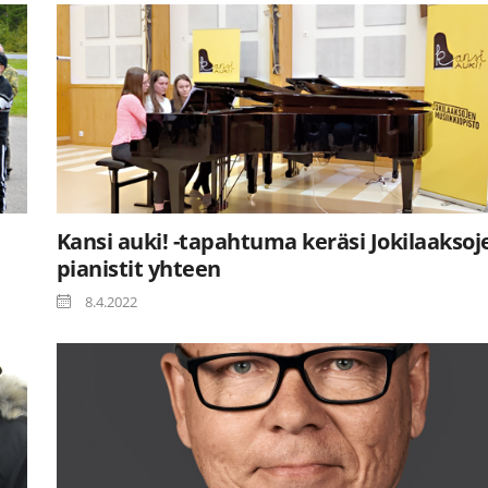
Kansi auki! -tapahtuma keräsi Jokilaaksoj
pianistit yhteen
8.4.2022