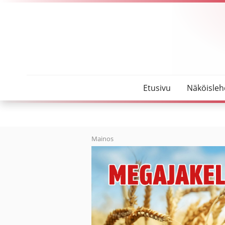
SeutuMajakka
Sukeltaminen on mahdollista ympäri vuoden
Etusivu
Näköisleh
Mainos