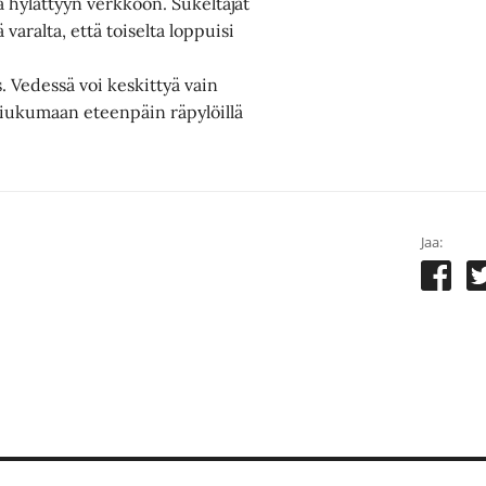
a hylättyyn verkkoon. Sukeltajat
varalta, että toiselta loppuisi
 Vedessä voi keskittyä vain
liukumaan eteenpäin räpylöillä
Jaa: