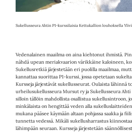
Sukellusseura Ahtin P1-kurssilaisia Kettukallion louhoksella Yliv
Vedenalainen maailma on aina kiehtonut ihmistä. Pinn
nähdä upean meriakvaarion värikkäine kaloineen, kora
Sukellusretkiä järjestetään eri puolilla maailmaa, mutt
kannattaa suorittaa P1-kurssi, jossa opetetaan sukelt
Kursseja järjestävät sukellusseurat. Oulaista lähinnä 
urheilusukellusseura Mursut ry ja Sukellusseura Ahti 
silloin tällöin mahdollista osallistua sukellusintroon,
minkälaista on hengittää veden alla sukelluslaitteide
mukana pääsee käymään altaan pohjassa saakka ja fi
tunnetta vedessä. Mikäli sukellusharrastus kiinnostaa
lähimpään seuraan. Kursseja järjestetään säännöllises