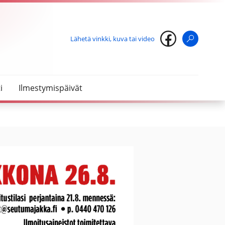
Lähetä vinkki, kuva tai video
Haku
i
Ilmestymispäivät