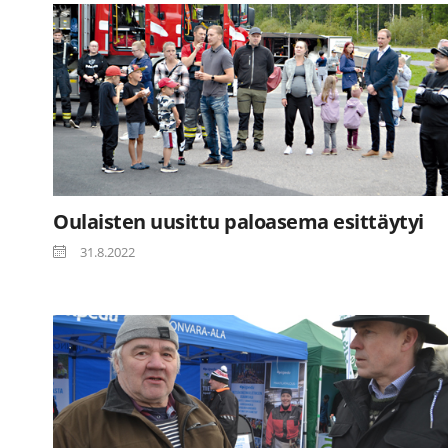
Oulaisten uusittu paloasema esittäytyi
31.8.2022