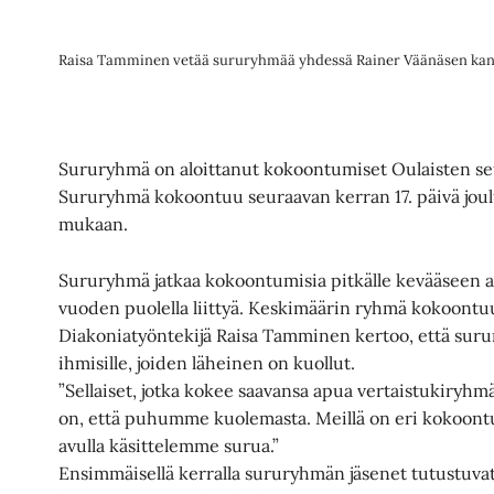
Raisa Tamminen vetää sururyhmää yhdessä Rainer Väänäsen kan
Sururyhmä on aloittanut kokoontumiset Oulaisten se
Sururyhmä kokoontuu seuraavan kerran 17. päivä jouluku
mukaan.
Sururyhmä jatkaa kokoontumisia pitkälle kevääseen as
vuoden puolella liittyä. Keskimäärin ryhmä kokoont
Diakoniatyöntekijä Raisa Tamminen kertoo, että surur
ihmisille, joiden läheinen on kuollut.
”Sellaiset, jotka kokee saavansa apua vertaistukiryhmä
on, että puhumme kuolemasta. Meillä on eri kokoont
avulla käsittelemme surua.”
Ensimmäisellä kerralla sururyhmän jäsenet tutustuvat t