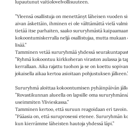
lupautunut vaitiolovelvollisuuteen.
”Yleensä osallistuja on menettänyt läheisen vuoden sis
aivan äskettäin, ihminen ei ole välttämättä vielä val
tietää itse parhaiten, saako sururyhmästä kaipaamaan
kokoontumiskerralla neljä osallistujaa, mutta mukaan 
lisää.”
Tamminen vetää sururyhmää yhdessä seurakuntapasto
”Ryhmä kokoontuu kirkkoheran viraston aulassa ja tap
kerrallaan. Aika rajattu tuohon ja se on koettu sopivan
jokaisella aikaa kertoa asioitaan pohjustuksen jälkeen.
Sururyhmä aloittaa kokoontumisen pyhäinpäivän jälk
”Rovastikunnan alueella on lapsille oma sururyhmäns
useimmiten Ylivieskassa.”
Tamminen kertoo, että suruun reagoidaan eri tavoin.
”Pääasia on, että suruprosessi etenee. Sururyhmän k
kun kierrämme läheisten hautoja yhdessä läpi.”