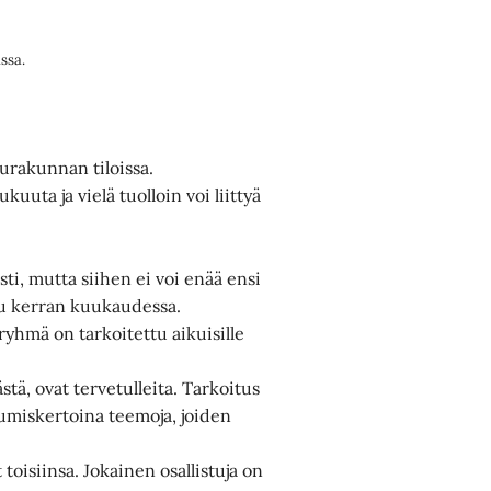
ssa.
urakunnan tiloissa.
uta ja vielä tuolloin voi liittyä
ti, mutta siihen ei voi enää ensi
uu kerran kuukaudessa.
yhmä on tarkoitettu aikuisille
stä, ovat tervetulleita. Tarkoitus
umiskertoina teemoja, joiden
oisiinsa. Jokainen osallistuja on