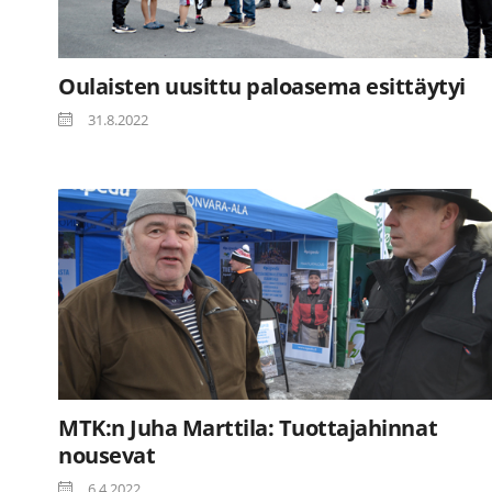
Oulaisten uusittu paloasema esittäytyi
31.8.2022
MTK:n Juha Marttila: Tuottajahinnat
nousevat
6.4.2022