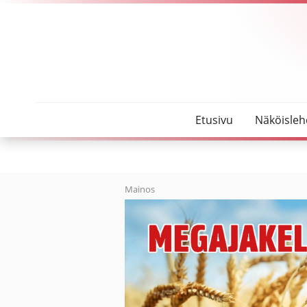
SeutuMajakka
Surun kanssa ei tarvitse olla yksin
Etusivu
Näköisleh
Mainos