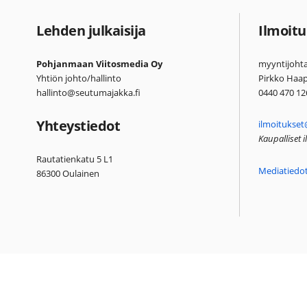
Lehden julkaisija
Ilmoitu
Pohjanmaan Viitosmedia Oy
myyntijohta
Yhtiön johto/hallinto
Pirkko Haa
hallinto@seutumajakka.fi
0440 470 12
Yhteystiedot
ilmoitukset
Kaupalliset 
Rautatienkatu 5 L1
Mediatiedo
86300 Oulainen