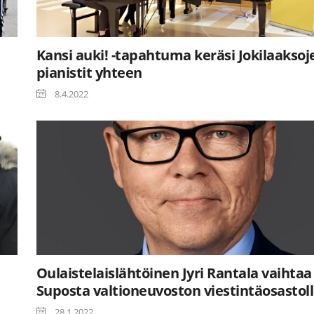
Kansi auki! -tapahtuma keräsi Jokilaaksoj
pianistit yhteen
8.4.2022
Oulaistelaislähtöinen Jyri Rantala vaihtaa
Suposta valtioneuvoston viestintäosastol
28.1.2022