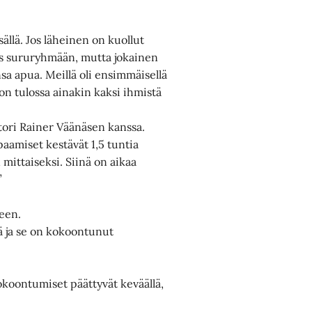
ällä. Jos läheinen on kuollut
mis sururyhmään, mutta jokainen
sa apua. Meillä oli ensimmäisellä
on tulossa ainakin kaksi ihmistä
ri Rainer Väänäsen kanssa.
aamiset kestävät 1,5 tuntia
 mittaiseksi. Siinä on aikaa
”
een.
ä ja se on kokoontunut
okoontumiset päättyvät keväällä,