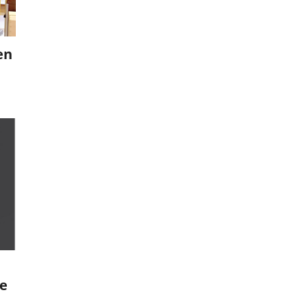
en
le