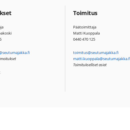
kset
Toimitus
ja
Päätoimittaja
pakoski
Matti Kuoppala
6
0440 470 125
@seutumajakka.fi
toimitus@seutumajakka.fi
ilmoitukset
matti.kuoppala@seutumajakka.f
Toimitukselliset asiat
t