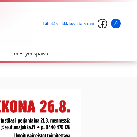
Lähetä vinkki, kuva tai video
Haku
i
Ilmestymispäivät