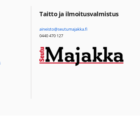
Taitto ja ilmoitusvalmistus
aineisto@seutumajakka.fi
0440 470 127
i