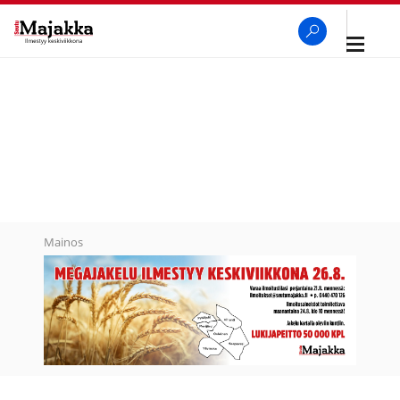
Avaa
navigaa
SeutuMajakka
Haku
Mainos