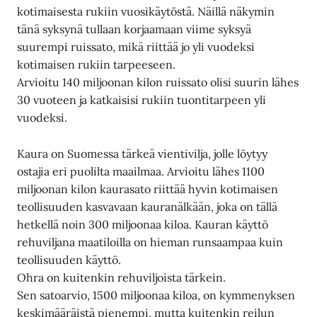
kotimaisesta rukiin vuosikäytöstä. Näillä näkymin
tänä syksynä tullaan korjaamaan viime syksyä
suurempi ruissato, mikä riittää jo yli vuodeksi
kotimaisen rukiin tarpeeseen.
Arvioitu 140 miljoonan kilon ruissato olisi suurin lähes
30 vuoteen ja katkaisisi rukiin tuontitarpeen yli
vuodeksi.
Kaura on Suomessa tärkeä vientivilja, jolle löytyy
ostajia eri puolilta maailmaa. Arvioitu lähes 1100
miljoonan kilon kaurasato riittää hyvin kotimaisen
teollisuuden kasvavaan kauranälkään, joka on tällä
hetkellä noin 300 miljoonaa kiloa. Kauran käyttö
rehuviljana maatiloilla on hieman runsaampaa kuin
teollisuuden käyttö.
Ohra on kuitenkin rehuviljoista tärkein.
Sen satoarvio, 1500 miljoonaa kiloa, on kymmenyksen
keskimääräistä pienempi, mutta kuitenkin reilun