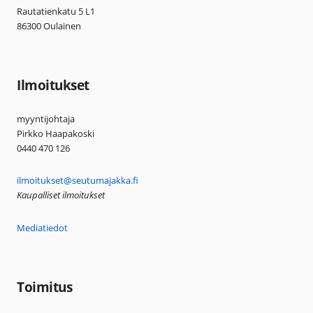
Rautatienkatu 5 L1
86300 Oulainen
Ilmoitukset
myyntijohtaja
Pirkko Haapakoski
0440 470 126
ilmoitukset@seutumajakka.fi
Kaupalliset ilmoitukset
Mediatiedot
Toimitus