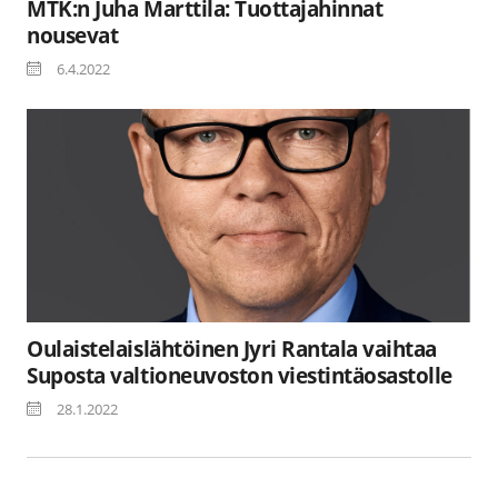
MTK:n Juha Marttila: Tuottajahinnat
nousevat
6.4.2022
Oulaistelaislähtöinen Jyri Rantala vaihtaa
Suposta valtioneuvoston viestintäosastolle
28.1.2022