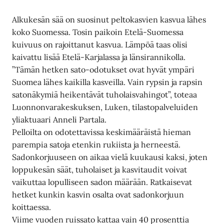
Alkukesän sää on suosinut peltokasvien kasvua lähes
koko Suomessa. Tosin paikoin Etelä-Suomessa
kuivuus on rajoittanut kasvua. Lämpöä taas olisi
kaivattu lisää Etelä-Karjalassa ja länsirannikolla.
”Tämän hetken sato-odotukset ovat hyvät ympäri
Suomea lähes kaikilla kasveilla. Vain rypsin ja rapsin
satonäkymiä heikentävät tuholaisvahingot”, toteaa
Luonnonvarakeskuksen, Luken, tilastopalveluiden
yliaktuaari Anneli Partala.
Pelloilta on odotettavissa keskimääräistä hieman
parempia satoja etenkin rukiista ja herneestä.
Sadonkorjuuseen on aikaa vielä kuukausi kaksi, joten
loppukesän säät, tuholaiset ja kasvitaudit voivat
vaikuttaa lopulliseen sadon määrään. Ratkaisevat
hetket kunkin kasvin osalta ovat sadonkorjuun
koittaessa.
Viime vuoden ruissato kattaa vain 40 prosenttia