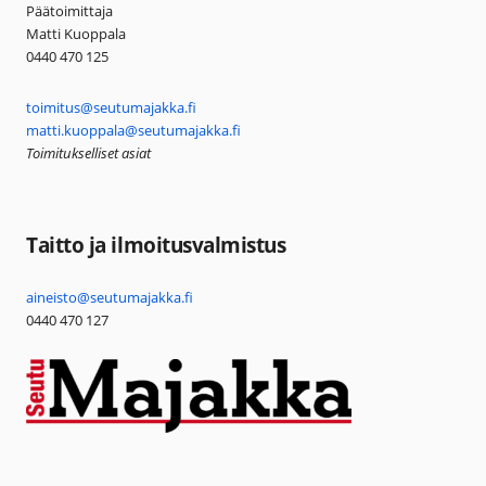
Päätoimittaja
Matti Kuoppala
0440 470 125
toimitus@seutumajakka.fi
matti.kuoppala@seutumajakka.fi
Toimitukselliset asiat
Taitto ja ilmoitusvalmistus
aineisto@seutumajakka.fi
0440 470 127