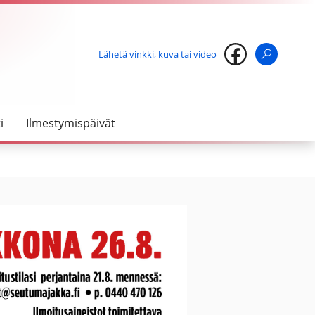
Lähetä vinkki, kuva tai video
Haku
i
Ilmestymispäivät