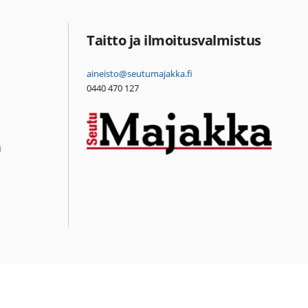
Taitto ja ilmoitusvalmistus
aineisto@seutumajakka.fi
0440 470 127
i