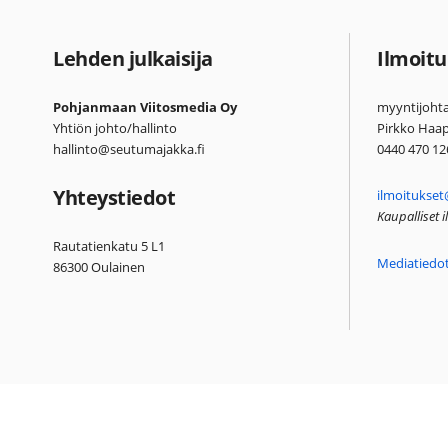
Lehden julkaisija
Ilmoitu
Pohjanmaan Viitosmedia Oy
myyntijohta
Yhtiön johto/hallinto
Pirkko Haa
hallinto@seutumajakka.fi
0440 470 12
Yhteystiedot
ilmoitukset
Kaupalliset 
Rautatienkatu 5 L1
Mediatiedo
86300 Oulainen