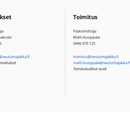
kset
Toimitus
ja
Päätoimittaja
pakoski
Matti Kuoppala
6
0440 470 125
@seutumajakka.fi
toimitus@seutumajakka.fi
ilmoitukset
matti.kuoppala@seutumajakka.f
Toimitukselliset asiat
t