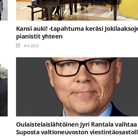
Kansi auki! -tapahtuma keräsi Jokilaaksoj
pianistit yhteen
8.4.2022
Oulaistelaislähtöinen Jyri Rantala vaihtaa
Suposta valtioneuvoston viestintäosastol