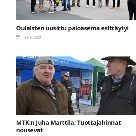
Oulaisten uusittu paloasema esittäytyi
31.8.2022
MTK:n Juha Marttila: Tuottajahinnat
nousevat