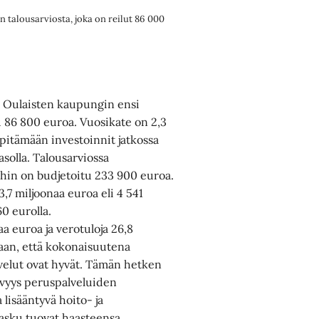
talousarviosta, joka on reilut 86 000
n Oulaisten kaupungin ensi
tu 86 800 euroa. Vuosikate on 2,3
 pitämään investoinnit jatkossa
asolla. Talousarviossa
iihin on budjetoitu 233 900 euroa.
,7 miljoonaa euroa eli 4 541
0 eurolla.
a euroa ja verotuloja 26,8
aan, että kokonaisuutena
lvelut ovat hyvät. Tämän hetken
ävyys peruspalveluiden
lisääntyvä hoito- ja
asku tuovat haasteensa.