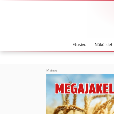
SeutuMajakka
Talousarvio saa siunauksensa tänään
Etusivu
Näköisleh
Mainos