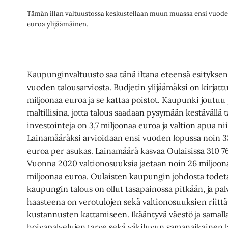
Tämän illan valtuustossa keskustellaan muun muassa ensi vuoden 
euroa ylijäämäinen.
Kaupunginvaltuusto saa tänä iltana eteensä esitykse
vuoden talousarviosta.
Budjetin ylijäämäksi on kirjat
miljoonaa euroa ja se kattaa poistot. Kaupunki joutuu
maltillisina, jotta talous saadaan pysymään kestävällä t
investointeja on 3,7 miljoonaa euroa ja valtion apua n
Lainamääräksi arvioidaan ensi vuoden lopussa noin 33
euroa per asukas. Lainamäärä kasvaa Oulaisissa 310 76
Vuonna 2020 valtionosuuksia jaetaan noin 26 miljoona
miljoonaa euroa. Oulaisten kaupungin johdosta todet
kaupungin talous on ollut tasapainossa pitkään, ja pa
haasteena on verotulojen sekä valtionosuuksien riitt
kustannusten kattamiseen. Ikääntyvä väestö ja samalla 
hoivapalvelujen tarve sekä väkiluvun samanaikainen l