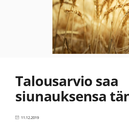
Talousarvio saa
siunauksensa tä
11.12.2019