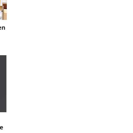
en
le