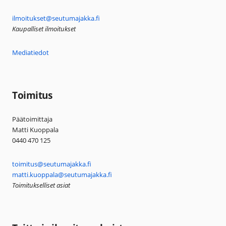
ilmoitukset@seutumajakka.fi
Kaupalliset ilmoitukset
Mediatiedot
Toimitus
Päätoimittaja
Matti Kuoppala
0440 470 125
toimitus@seutumajakka.fi
matti.kuoppala@seutumajakka.fi
Toimitukselliset asiat