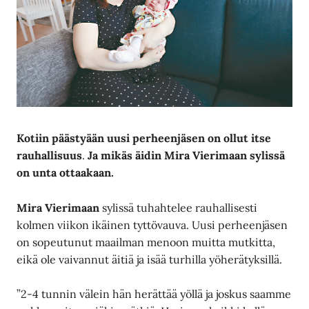
Kotiin päästyään uusi
perheenjäsen on ollut itse
rauhallisuus
.
Ja mikäs äidin Mira Vierimaan sylissä
on unta ottaakaan.
Mira Vierimaan
sylissä tuhahtelee rauhallisesti
kolmen viikon ikäinen tyttövauva. Uusi perheenjäsen
on sopeutunut maailman menoon muitta mutkitta,
eikä ole vaivannut äitiä ja isää turhilla yöherätyksillä.
”2-4 tunnin välein hän herättää yöllä ja joskus saamme