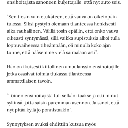
ensihoitajista sanoneen kuljettajalle, että nyt auto seis.
”Sen tiesin vain etukäteen, että vauva on oikeinpäin
tulossa. Siksi pystyin olemaan tilanteessa henkisesti
aika rauhallinen. Välillä tosin epäilin, että onko vauva
oikeasti syntymässä, sillä vaikka supistuksia alkoi tulla
loppuvaiheessa tiheämpään, oli minulla koko ajan
tunne, että pääsemme vielä sairaalaan asti”.
Hän on ikuisesti kiitollinen ambulanssin ensihoitajille,
jotka osasivat toimia tiukassa tilanteessa
ammattilaisen tavoin.
”Toinen ensihoitajista tuli selkäni taakse ja otti minut
syliinsä, jotta saisin paremman asennon. Ja sanoi, että
nyt pitää kyllä jo ponnistaakin”.
Synnytyksen avuksi ehdittiin kutsua myös