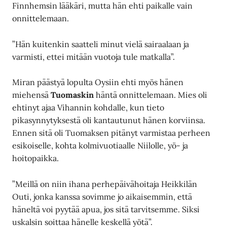
Finnhemsin lääkäri, mutta hän ehti paikalle vain
onnittelemaan.
”Hän kuitenkin saatteli minut vielä sairaalaan ja
varmisti, ettei mitään vuotoja tule matkalla”.
Miran päästyä lopulta Oysiin ehti myös hänen
miehensä
Tuomaskin
häntä onnittelemaan. Mies oli
ehtinyt ajaa Vihannin kohdalle, kun tieto
pikasynnytyksestä oli kantautunut hänen korviinsa.
Ennen sitä oli Tuomaksen pitänyt varmistaa perheen
esikoiselle, kohta kolmivuotiaalle Niilolle, yö- ja
hoitopaikka.
”Meillä on niin ihana perhepäivähoitaja Heikkilän
Outi, jonka kanssa sovimme jo aikaisemmin, että
häneltä voi pyytää apua, jos sitä tarvitsemme. Siksi
uskalsin soittaa hänelle keskellä yötä”.