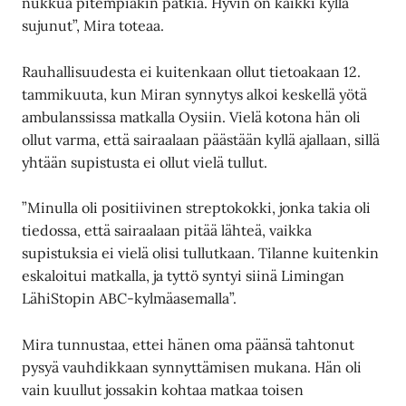
nukkua pitempiäkin pätkiä. Hyvin on kaikki kyllä
sujunut”, Mira toteaa.
Rauhallisuudesta ei kuitenkaan ollut tietoakaan 12.
tammikuuta, kun Miran synnytys alkoi keskellä yötä
ambulanssissa matkalla Oysiin. Vielä kotona hän oli
ollut varma, että sairaalaan päästään kyllä ajallaan, sillä
yhtään supistusta ei ollut vielä tullut.
”Minulla oli positiivinen streptokokki, jonka takia oli
tiedossa, että sairaalaan pitää lähteä, vaikka
supistuksia ei vielä olisi tullutkaan. Tilanne kuitenkin
eskaloitui matkalla, ja tyttö syntyi siinä Limingan
LähiStopin ABC-kylmäasemalla”.
Mira tunnustaa, ettei hänen oma päänsä tahtonut
pysyä vauhdikkaan synnyttämisen mukana. Hän oli
vain kuullut jossakin kohtaa matkaa toisen