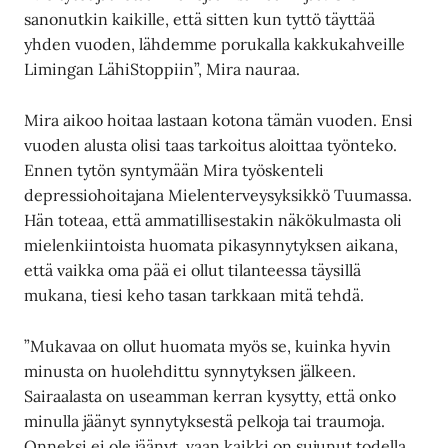
sanonutkin kaikille, että sitten kun tyttö täyttää
yhden vuoden, lähdemme porukalla kakkukahveille
Limingan LähiStoppiin”, Mira nauraa.
Mira aikoo hoitaa lastaan kotona tämän vuoden. Ensi
vuoden alusta olisi taas tarkoitus aloittaa työnteko.
Ennen tytön syntymään Mira työskenteli
depressiohoitajana Mielenterveysyksikkö Tuumassa.
Hän toteaa, että ammatillisestakin näkökulmasta oli
mielenkiintoista huomata pikasynnytyksen aikana,
että vaikka oma pää ei ollut tilanteessa täysillä
mukana, tiesi keho tasan tarkkaan mitä tehdä.
”Mukavaa on ollut huomata myös se, kuinka hyvin
minusta on huolehdittu synnytyksen jälkeen.
Sairaalasta on useamman kerran kysytty, että onko
minulla jäänyt synnytyksestä pelkoja tai traumoja.
Onneksi ei ole jäänyt, vaan kaikki on sujunut todella