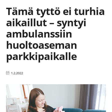
Tämä tyttö ei turhia
aikaillut – syntyi
ambulanssiin
huoltoaseman
parkkipaikalle
1.2.2022