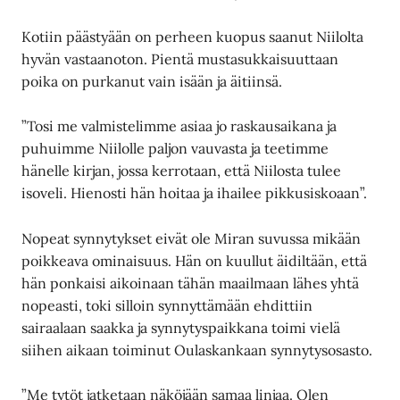
Kotiin päästyään on perheen kuopus saanut Niilolta
hyvän vastaanoton. Pientä mustasukkaisuuttaan
poika on purkanut vain isään ja äitiinsä.
”Tosi me valmistelimme asiaa jo raskausaikana ja
puhuimme Niilolle paljon vauvasta ja teetimme
hänelle kirjan, jossa kerrotaan, että Niilosta tulee
isoveli. Hienosti hän hoitaa ja ihailee pikkusiskoaan”.
Nopeat synnytykset eivät ole Miran suvussa mikään
poikkeava ominaisuus. Hän on kuullut äidiltään, että
hän ponkaisi aikoinaan tähän maailmaan lähes yhtä
nopeasti, toki silloin synnyttämään ehdittiin
sairaalaan saakka ja synnytyspaikkana toimi vielä
siihen aikaan toiminut Oulaskankaan synnytysosasto.
”Me tytöt jatketaan näköjään samaa linjaa. Olen