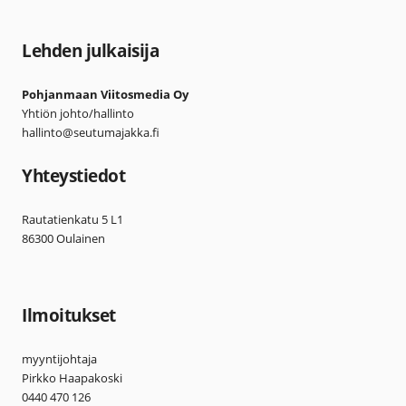
Lehden julkaisija
Pohjanmaan Viitosmedia Oy
Yhtiön johto/hallinto
hallinto@seutumajakka.fi
Yhteystiedot
Rautatienkatu 5 L1
86300 Oulainen
Ilmoitukset
myyntijohtaja
Pirkko Haapakoski
0440 470 126