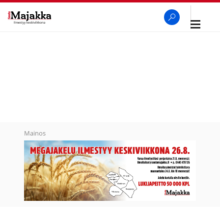
Avaa
navigaa
SeutuMajakka
Haku
Mainos