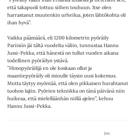
että takapuoli tottuu siihen touhuun. Itse olen
harrastanut muutenkin urheilua, joten lähtökohta oli
ihan hyvä”.
Vaikka päämäärä, eli 1200 kilometrin pyöräily
Pariisiin jäi tältä vuodelta väliin, tunnustaa Hannu
Jussi-Pekka, että hänestä on tullut vuoden aikana
todellinen pyöräilyn ystävä.
”Himopyöräilijä en ole koskaan ollut ja
maantiepyöräily oli minulle täysin uusi kokemus.
Mutta täytyy myöntää, että olen pikkaisen hurahtanut
tuohon lajiin. Pyörien tekniikka on tänä päivänä niin
huikeaa, että mielelläänhän niillä ajelee”, kehuu
Hannu Jussi-Pekka.
Jaa: