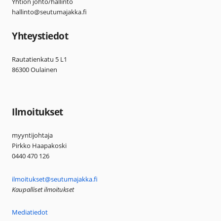
Yhtiön johto/hallinto
hallinto@seutumajakka.fi
Yhteystiedot
Rautatienkatu 5 L1
86300 Oulainen
Ilmoitukset
myyntijohtaja
Pirkko Haapakoski
0440 470 126
ilmoitukset@seutumajakka.fi
Kaupalliset ilmoitukset
Mediatiedot