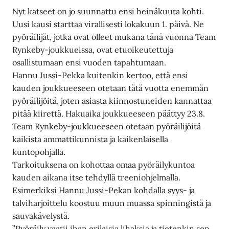
Nyt katseet on jo suunnattu ensi heinäkuuta kohti.
Uusi kausi starttaa virallisesti lokakuun 1. päivä. Ne
pyöräilijät, jotka ovat olleet mukana tänä vuonna Team
Rynkeby-joukkueissa, ovat etuoikeutettuja
osallistumaan ensi vuoden tapahtumaan.
Hannu Jussi-Pekka kuitenkin kertoo, että ensi
kauden joukkueeseen otetaan tätä vuotta enemmän
pyöräilijöitä, joten asiasta kiinnostuneiden kannattaa
pitää kiirettä. Hakuaika joukkueeseen päättyy 23.8.
Team Rynkeby-joukkueeseen otetaan pyöräilijöitä
kaikista ammattikunnista ja kaikenlaisella
kuntopohjalla.
Tarkoituksena on kohottaa omaa pyöräilykuntoa
kauden aikana itse tehdyllä treeniohjelmalla.
Esimerkiksi Hannu Jussi-Pekan kohdalla syys- ja
talviharjoittelu koostuu muun muassa spinningistä ja
sauvakävelystä.
”Pyöräily vaatii ihan erilaisia lihaksia ja tietenkin sen,