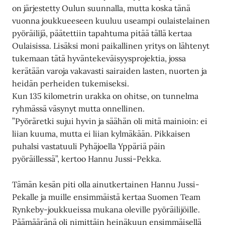
on järjestetty Oulun suunnalla, mutta koska tänä
vuonna joukkueeseen kuuluu useampi oulaistelainen
pyöräilijä, päätettiin tapahtuma pitää tällä kertaa
Oulaisissa. Lisäksi moni paikallinen yritys on lähtenyt
tukemaan tätä hyväntekeväisyysprojektia, jossa
kerätään varoja vakavasti sairaiden lasten, nuorten ja
heidän perheiden tukemiseksi.
Kun 135 kilometrin urakka on ohitse, on tunnelma
ryhmässä väsynyt mutta onnellinen.
”Pyöräretki sujui hyvin ja säähän oli mitä mainioin: ei
liian kuuma, mutta ei liian kylmäkään. Pikkaisen
puhalsi vastatuuli Pyhäjoella Yppäriä päin
pyöräillessä”, kertoo Hannu Jussi-Pekka.
Tämän kesän piti olla ainutkertainen Hannu Jussi-
Pekalle ja muille ensimmäistä kertaa Suomen Team
Rynkeby-joukkueissa mukana oleville pyöräilijöille.
Päämääränä oli nimittäin heinäkuun ensimmäisellä