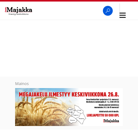
Avaa
navigaa
SeutuMajakka
Haku
Mainos