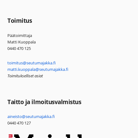
Toimitus
Päätoimittaja
Matti Kuoppala
0440 470 125
toimitus@seutumajakka.fi
matti.kuoppala@seutumajakka.fi
Toimitukselliset asiat
Taitto ja ilmoitusvalmistus
aineisto@seutumajakka.fi
0440 470 127