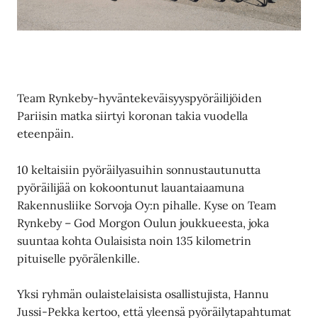
Team Rynkeby-hyväntekeväisyyspyöräilijöiden
Pariisin matka siirtyi koronan takia vuodella
eteenpäin.
10 keltaisiin pyöräilyasuihin sonnustautunutta
pyöräilijää on kokoontunut lauantaiaamuna
Rakennusliike Sorvoja Oy:n pihalle. Kyse on Team
Rynkeby – God Morgon Oulun joukkueesta, joka
suuntaa kohta Oulaisista noin 135 kilometrin
pituiselle pyörälenkille.
Yksi ryhmän oulaistelaisista osallistujista, Hannu
Jussi-Pekka kertoo, että yleensä pyöräilytapahtumat