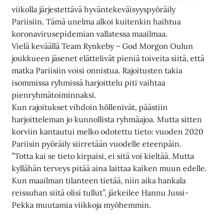
viikolla järjestettävä hyväntekeväisyyspyöräily
Pariisiin. Tämä unelma alkoi kuitenkin haihtua
koronavirusepidemian vallatessa maailmaa.
Vielä keväällä Team Rynkeby – God Morgon Oulun
joukkueen jäsenet elättelivät pieniä toiveita siitä, että
matka Pariisiin voisi onnistua. Rajoitusten takia
isommissa ryhmissä harjoittelu piti vaihtaa
pienryhmätoiminnaksi.
Kun rajoitukset vihdoin höllenivät, päästiin
harjoitteleman jo kunnollista ryhmäajoa. Mutta sitten
korviin kantautui melko odotettu tieto: vuoden 2020
Pariisin pyöräily siirretään vuodelle eteenpäin.
”Totta kai se tieto kirpaisi, ei sitä voi kieltää. Mutta
kyllähän terveys pitää aina laittaa kaiken muun edelle.
Kun maailman tilanteen tietää, niin aika hankala
reissuhan siitä olisi tullut”, järkeilee Hannu Jussi-
Pekka muutamia viikkoja myöhemmin.