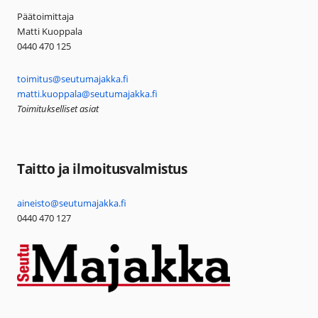
Päätoimittaja
Matti Kuoppala
0440 470 125
toimitus@seutumajakka.fi
matti.kuoppala@seutumajakka.fi
Toimitukselliset asiat
Taitto ja ilmoitusvalmistus
aineisto@seutumajakka.fi
0440 470 127