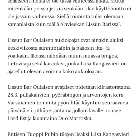
sellaiseen meillä ei ole tässä vaiheessa aikaa. Mutta
mitenkään poissuljettua senkään tilan käyttöönotto ei
ole jossain vaiheessa. Siellä toiminta tulisi olemaan
samanlaista kuin täällä Alavieskan Lissun Barissa”.
Lissun Bar Oulaisen aukioloajat ovat ainakin aluksi
keskiviikosta sunnuntaihin ja pääosin ilta- ja
yöaikaan. Illoissa nähdään muun muassa bingoa,
tietovisoja sekä karaokea, jonka Liisa Kangasvieri on
ajatellut olevan avoinna koko aukioloajan.
Lissun Bar Oulaisen avajaiset pidetään kiirastorstaina
28.3. pullakahvien, pyöräbingon ja arvontojen kera.
Varsinainen toiminta pyörähtää käyntiin seuraavana
päivänä eli pitkäperjantaina, jolloin lavalle nousee
Lord Est ja lauantaina Duo Marttiska.
Entisen Tuoppi Pubin tilojen lisäksi Liisa Kangasvieri