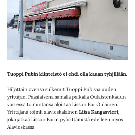
Tuoppi Pubin kiinteistö ei ehdi olla kauan tyhjillään.
Hiljattain ovensa sulkenut Tuoppi Pub saa uuden
yrittäjän. Pääsiäisenä samalla paikalla Oulaistenkadun
varressa toimintansa aloittaa Lissun Bar Oulainen.
Yrittäjänä toimii alavieskalainen
Liisa Kangasvieri
,
joka jatkaa Lissun Barin pyörittämistä edelleen myös
Alavieskassa.