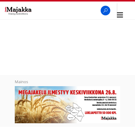
Avaa
navigaa
SeutuMajakka
Haku
Mainos