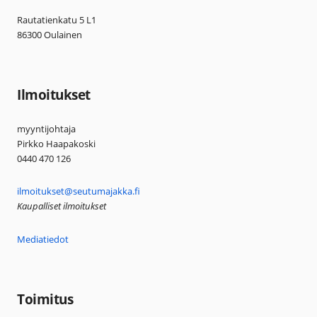
Rautatienkatu 5 L1
86300 Oulainen
Ilmoitukset
myyntijohtaja
Pirkko Haapakoski
0440 470 126
ilmoitukset@seutumajakka.fi
Kaupalliset ilmoitukset
Mediatiedot
Toimitus