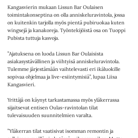
Kangasvierin mukaan Lissun Bar Oulaisen
toimintakonseptina on olla anniskeluravintola, jossa
on kuitenkin tarjolla myös pientä pubiruokaa kuten
wingsejä ja kanakoreja. Työntekijöistä osa on Tuoppi
Pubista tuttuja kasvoja.
”Ajatuksena on luoda Lissun Bar Oulaisista
asiakasystävällinen ja viihtyisä anniskeluravintola.
Tulemme järjestämään vaihtelevasti eri ikäluokille
sopivaa ohjelmaa ja live-esiintymisiä”, lupaa Liisa
Kangasvieri.
Yrittäjä on käynyt tarkastamassa myös yläkerrassa
sijaitsevat entisen Oulas-ravintolan tilat
tulevaisuuden suunnitelmien varalta.
”Yläkerran tilat vaatisivat isomman remontin ja