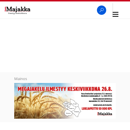
Avaa
navigaa
SeutuMajakka
Haku
Mainos