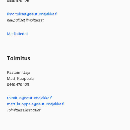
0440 470 126
ilmoitukset@seutumajakka.fi
Kaupalliset ilmoitukset
Mediatiedot
Toimitus
Päätoimittaja
Matti Kuoppala
0440 470 125
toimitus@seutumajakka.fi
matti.kuoppala@seutumajakka.fi
Toimitukselliset asiat