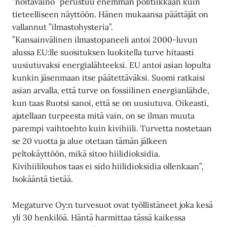
”noitavaino” perustuu enemmän politiikkaan kuin
tieteelliseen näyttöön. Hänen mukaansa päättäjät on
vallannut ”ilmastohysteria”.
”Kansainvälinen ilmastopaneeli antoi 2000-luvun
alussa EU:lle suosituksen luokitella turve hitaasti
uusiutuvaksi energialähteeksi. EU antoi asian lopulta
kunkin jäsenmaan itse päätettäväksi. Suomi ratkaisi
asian arvalla, että turve on fossiilinen energianlähde,
kun taas Ruotsi sanoi, että se on uusiutuva. Oikeasti,
ajatellaan turpeesta mitä vain, on se ilman muuta
parempi vaihtoehto kuin kivihiili. Turvetta nostetaan
se 20 vuotta ja alue otetaan tämän jälkeen
peltokäyttöön, mikä sitoo hiilidioksidia.
Kivihiililouhos taas ei sido hiilidioksidia ollenkaan”,
Isokääntä tietää.
Megaturve Oy:n turvesuot ovat työllistäneet joka kesä
yli 30 henkilöä. Häntä harmittaa tässä kaikessa