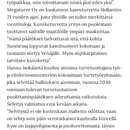
työpaikkaa, niin toivottavasti niistä jäisi edes yksi”.
Megaturve Oy on kuskannut kasvuturvetta Hollantiin
21 vuoden ajan, josta yhtiölle on tullut merkittäviä
vientituloja. Kuiviketurvetta yritys on puolestaan
tuottanut sadoille maatiloille ympäri maakuntaa.
”Nämä päätökset tarkoittavat sitä, että kohta
Suomessa loppuvat kasvihuoneet kokonaan ja
tuotanto siirtyy Venäjälle. Myös siipikarjatalous
tarvitsee kuiviketta”.
Hannu Isokääntä kuuluu ainoana turvetuottajana työ-
ja elinkeinoministeriön kokoamaan turvetyöryhmään,
joka selvittää hallituksen aiemman, vuonna 2030
voimaan tulevan turvetuotannon
puolittamispäätöksen aiheuttamia vaikutuksia.
Selvitys valmistuu ensi kevään aikana.
”Selvitystä ei ole kuitenkaan maltettu odottaa, vaan
on tehty suin päin veroratkaisut kauhealla kiireellä.
Kyse on laajapohjaisesta ja puolueettomasta, täysin