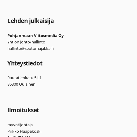
Lehden julkaisija
Pohjanmaan Viitosmedia Oy
Yhtiön johto/hallinto
hallinto@seutumajakka.fi
Yhteystiedot
Rautatienkatu 5 L1
86300 Oulainen
Ilmoitukset
myyntijohtaja
Pirkko Haapakoski