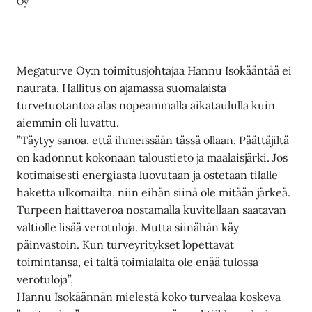
Oy
Megaturve Oy:n toimitusjohtajaa Hannu Isokääntää ei
naurata. Hallitus on ajamassa suomalaista
turvetuotantoa alas nopeammalla aikataululla kuin
aiemmin oli luvattu.
”Täytyy sanoa, että ihmeissään tässä ollaan. Päättäjiltä
on kadonnut kokonaan taloustieto ja maalaisjärki. Jos
kotimaisesti energiasta luovutaan ja ostetaan tilalle
haketta ulkomailta, niin eihän siinä ole mitään järkeä.
Turpeen haittaveroa nostamalla kuvitellaan saatavan
valtiolle lisää verotuloja. Mutta siinähän käy
päinvastoin. Kun turveyritykset lopettavat
toimintansa, ei tältä toimialalta ole enää tulossa
verotuloja”,
Hannu Isokäännän mielestä koko turvealaa koskeva