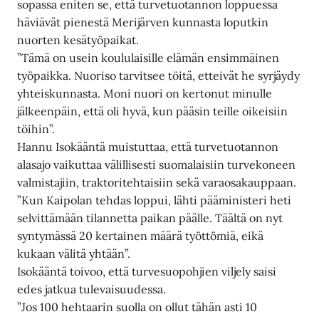
sopassa eniten se, että turvetuotannon loppuessa
häviävät pienestä Merijärven kunnasta loputkin
nuorten kesätyöpaikat.
”Tämä on usein koululaisille elämän ensimmäinen
työpaikka. Nuoriso tarvitsee töitä, etteivät he syrjäydy
yhteiskunnasta. Moni nuori on kertonut minulle
jälkeenpäin, että oli hyvä, kun pääsin teille oikeisiin
töihin”.
Hannu Isokääntä muistuttaa, että turvetuotannon
alasajo vaikuttaa välillisesti suomalaisiin turvekoneen
valmistajiin, traktoritehtaisiin sekä varaosakauppaan.
”Kun Kaipolan tehdas loppui, lähti pääministeri heti
selvittämään tilannetta paikan päälle. Täältä on nyt
syntymässä 20 kertainen määrä työttömiä, eikä
kukaan välitä yhtään”.
Isokääntä toivoo, että turvesuopohjien viljely saisi
edes jatkua tulevaisuudessa.
”Jos 100 hehtaarin suolla on ollut tähän asti 10