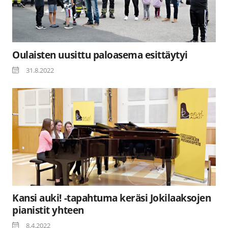
Oulaisten uusittu paloasema esittäytyi
31.8.2022
Kansi auki! -tapahtuma keräsi Jokilaaksojen
pianistit yhteen
8.4.2022