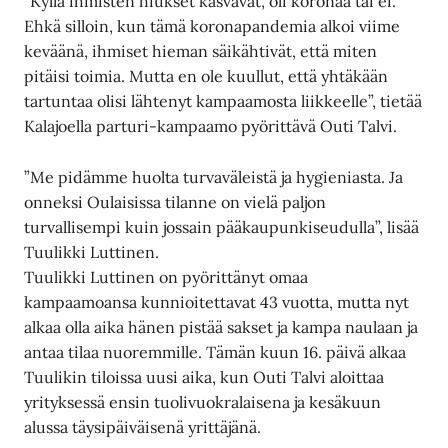
”Kyllä ihmisten hiukset kasvavat, oli koronaa tai ei.
Ehkä silloin, kun tämä koronapandemia alkoi viime
keväänä, ihmiset hieman säikähtivät, että miten
pitäisi toimia. Mutta en ole kuullut, että yhtäkään
tartuntaa olisi lähtenyt kampaamosta liikkeelle”, tietää
Kalajoella parturi-kampaamo pyörittävä Outi Talvi.
”Me pidämme huolta turvaväleistä ja hygieniasta. Ja
onneksi Oulaisissa tilanne on vielä paljon
turvallisempi kuin jossain pääkaupunkiseudulla”, lisää
Tuulikki Luttinen.
Tuulikki Luttinen on pyörittänyt omaa
kampaamoansa kunnioitettavat 43 vuotta, mutta nyt
alkaa olla aika hänen pistää sakset ja kampa naulaan ja
antaa tilaa nuoremmille. Tämän kuun 16. päivä alkaa
Tuulikin tiloissa uusi aika, kun Outi Talvi aloittaa
yrityksessä ensin tuolivuokralaisena ja kesäkuun
alussa täysipäiväisenä yrittäjänä.