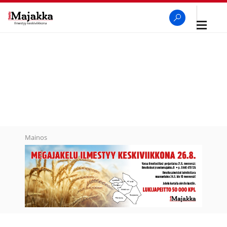
Avaa
navigaa
SeutuMajakka
Haku
Mainos