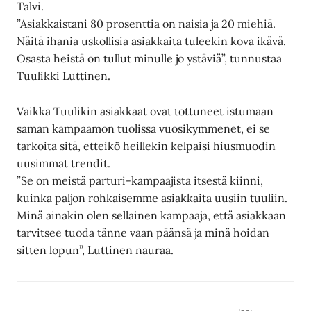
Talvi.
”Asiakkaistani 80 prosenttia on naisia ja 20 miehiä.
Näitä ihania uskollisia asiakkaita tuleekin kova ikävä.
Osasta heistä on tullut minulle jo ystäviä”, tunnustaa
Tuulikki Luttinen.
Vaikka Tuulikin asiakkaat ovat tottuneet istumaan
saman kampaamon tuolissa vuosikymmenet, ei se
tarkoita sitä, etteikö heillekin kelpaisi hiusmuodin
uusimmat trendit.
”Se on meistä parturi-kampaajista itsestä kiinni,
kuinka paljon rohkaisemme asiakkaita uusiin tuuliin.
Minä ainakin olen sellainen kampaaja, että asiakkaan
tarvitsee tuoda tänne vaan päänsä ja minä hoidan
sitten lopun”, Luttinen nauraa.