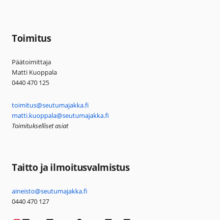
Toimitus
Päätoimittaja
Matti Kuoppala
0440 470 125
toimitus@seutumajakka.fi
matti.kuoppala@seutumajakka.fi
Toimitukselliset asiat
Taitto ja ilmoitusvalmistus
aineisto@seutumajakka.fi
0440 470 127