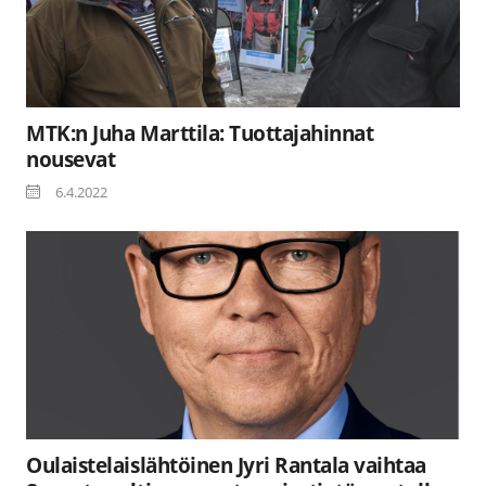
MTK:n Juha Marttila: Tuottajahinnat
nousevat
6.4.2022
Oulaistelaislähtöinen Jyri Rantala vaihtaa