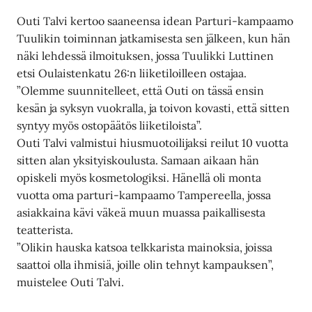
Outi Talvi kertoo saaneensa idean Parturi-kampaamo
Tuulikin toiminnan jatkamisesta sen jälkeen, kun hän
näki lehdessä ilmoituksen, jossa Tuulikki Luttinen
etsi Oulaistenkatu 26:n liiketiloilleen ostajaa.
”Olemme suunnitelleet, että Outi on tässä ensin
kesän ja syksyn vuokralla, ja toivon kovasti, että sitten
syntyy myös ostopäätös liiketiloista”.
Outi Talvi valmistui hiusmuotoilijaksi reilut 10 vuotta
sitten alan yksityiskoulusta. Samaan aikaan hän
opiskeli myös kosmetologiksi. Hänellä oli monta
vuotta oma parturi-kampaamo Tampereella, jossa
asiakkaina kävi väkeä muun muassa paikallisesta
teatterista.
”Olikin hauska katsoa telkkarista mainoksia, joissa
saattoi olla ihmisiä, joille olin tehnyt kampauksen”,
muistelee Outi Talvi.