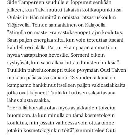
Side Tampereen seudulle ei loppunut senkään
jälkeen, kun Talvi muutti takaisin kotikaupunkiinsa
Oulaisiin. Hän nimittäin omistaa ratsastuskoulun
Ylöjärvellä. Toinen samanlainen on Kalajoella.
”Minulla on master-ratsastuksenopettajan koulutus.
Saan paljon energiaa siitä, kun voin toteuttaa itseäni
kahdella eri alalla. Parturi-kampaajan ammatti on
hyvää vastapainoa hevosille. Sormeni oikein
syyhyävät, kun saan alkaa laittaa ihmisten hiuksia.”.
Tuulikin palvelukonsepti tulee pysymään Outi Talven
mukaan pääasiassa samana. 43 vuoden aikana on
kampaamo hankkinut itselleen paljon vakioasiakkaita,
jotka ovat käyneet Tuulikki Luttisen saksittavana
lähes alusta saakka.
”Herkällä korvalla otan myös asiakkaiden toiveita
huomioon. Ja kun minulla on tämä kosmetologin
koulutus, niin jossain vaiheessa voin ottaa tänne
jotakin kosmetologinkin töitä”, suunnittelee Outi