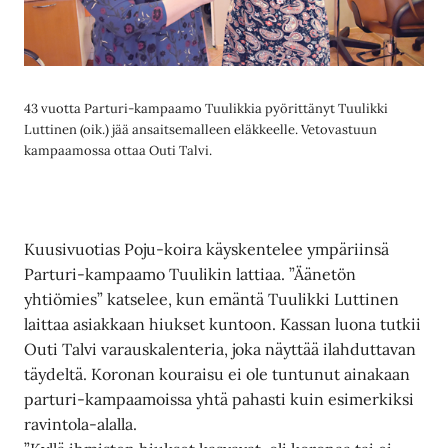
43 vuotta Parturi-kampaamo Tuulikkia pyörittänyt Tuulikki
Luttinen (oik.) jää ansaitsemalleen eläkkeelle. Vetovastuun
kampaamossa ottaa Outi Talvi.
Kuusivuotias Poju-koira käyskentelee ympäriinsä
Parturi-kampaamo Tuulikin lattiaa. ”Äänetön
yhtiömies” katselee, kun emäntä Tuulikki Luttinen
laittaa asiakkaan hiukset kuntoon. Kassan luona tutkii
Outi Talvi varauskalenteria, joka näyttää ilahduttavan
täydeltä. Koronan kouraisu ei ole tuntunut ainakaan
parturi-kampaamoissa yhtä pahasti kuin esimerkiksi
ravintola-alalla.