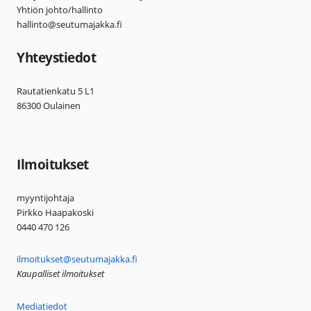
Yhtiön johto/hallinto
hallinto@seutumajakka.fi
Yhteystiedot
Rautatienkatu 5 L1
86300 Oulainen
Ilmoitukset
myyntijohtaja
Pirkko Haapakoski
0440 470 126
ilmoitukset@seutumajakka.fi
Kaupalliset ilmoitukset
Mediatiedot