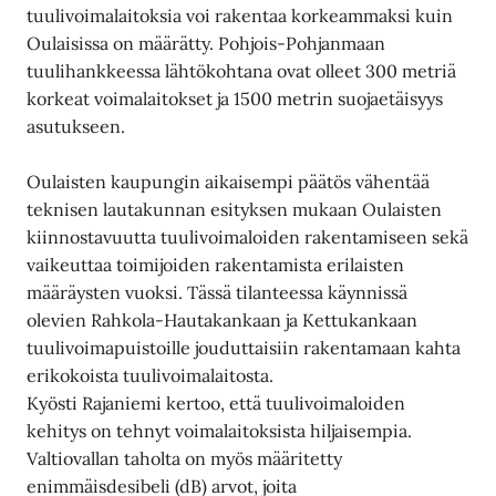
tuulivoimalaitoksia voi rakentaa korkeammaksi kuin
Oulaisissa on määrätty. Pohjois-Pohjanmaan
tuulihankkeessa lähtökohtana ovat olleet 300 metriä
korkeat voimalaitokset ja 1500 metrin suojaetäisyys
asutukseen.
Oulaisten kaupungin aikaisempi päätös vähentää
teknisen lautakunnan esityksen mukaan Oulaisten
kiinnostavuutta tuulivoimaloiden rakentamiseen sekä
vaikeuttaa toimijoiden rakentamista erilaisten
määräysten vuoksi. Tässä tilanteessa käynnissä
olevien Rahkola-Hautakankaan ja Kettukankaan
tuulivoimapuistoille jouduttaisiin rakentamaan kahta
erikokoista tuulivoimalaitosta.
Kyösti Rajaniemi kertoo, että tuulivoimaloiden
kehitys on tehnyt voimalaitoksista hiljaisempia.
Valtiovallan taholta on myös määritetty
enimmäisdesibeli (dB) arvot, joita