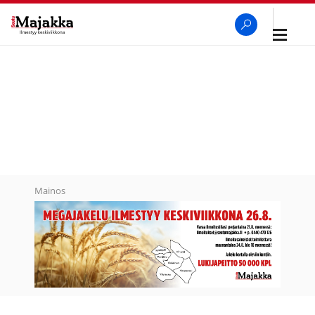
Avaa
navigaa
SeutuMajakka
Haku
Mainos