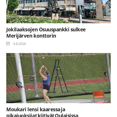
Jokilaaksojen Osuuspankki sulkee
Merijärven konttorin
6.8.2026
Moukari lensi kaaressa ja
pikajuoksijat kiitivät Oulaisissa