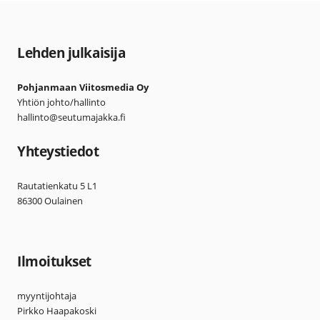
Lehden julkaisija
Pohjanmaan Viitosmedia Oy
Yhtiön johto/hallinto
hallinto@seutumajakka.fi
Yhteystiedot
Rautatienkatu 5 L1
86300 Oulainen
Ilmoitukset
myyntijohtaja
Pirkko Haapakoski