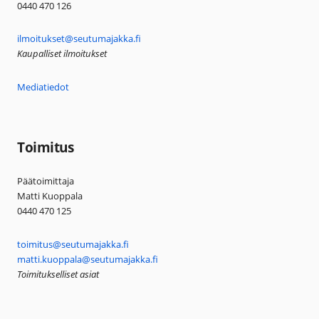
0440 470 126
ilmoitukset@seutumajakka.fi
Kaupalliset ilmoitukset
Mediatiedot
Toimitus
Päätoimittaja
Matti Kuoppala
0440 470 125
toimitus@seutumajakka.fi
matti.kuoppala@seutumajakka.fi
Toimitukselliset asiat