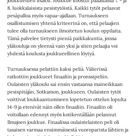
joukkueiden lisäksi. Joukkue koostui pääasiassa 7. – ja
8. luokkalaisista pesistytöistä. Kaikki tytöt pelaavat
pesäpalloa myös vapaa-ajallaan. Turnaukseen
osallistumisen yhtenä kriteerinä on, että pelaajien
tulee olla turnaukseen ilmoitetun koulun oppilaita.
Tämä palvelee tietysti pieniä paikkakuntia, joissa
yläkouluja on yleensä vain yksi ja siten pelaajia voi
yhdestä koulusta joukkueellinen löytyä.
Turnauksessa pelattiin kaksi peliä. Välierissä
ratkottiin joukkueet finaaliin ja pronssipeliin.
Oulaisten yläkoulu sai ensin vastaansa maineikkaan
pesispitäjän, Sotkamon, joukkueen. Oulaisten tytöt
voittivat loukkaantumiseen lopetetun ottelun lopulta
14-9 ja etenivät näin ollen finaaliin. Finaaliin oli
voitollaan edennyt myös kotikentällään pelannut
Ilmajoen joukkue. Finaalissa oulaistelaisten peli oli
tasaisen varmaa ensimmäisestä vuoroparista lähtien ja