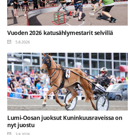
Vuoden 2026 katusählymestarit selvillä
5.8.2026
Lumi-Oosan juoksut Kuninkuusraveissa on
nyt juostu
3.8.2026