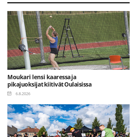
Moukari lensi kaaressa ja
pikajuoksijat kiitivät Oulaisissa
6.8.2026