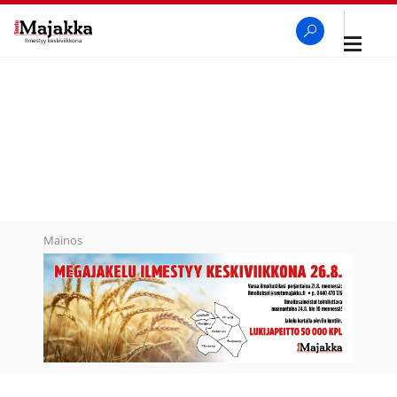
Avaa
navigaa
SeutuMajakka
Haku
Mainos