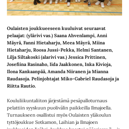
Oulaisten joukkueeseen kuuluivat seuraavat
pelaajat: (ylärivi vas.) Saana Ahvenlampi, Anni
Mäyrä, Fanni Hietaharju, Meea Mäyrä, Miina
Hietaharju, Roosa Jussi-Pekka,
Helmi Santanen,
Lilja Siltakoski (alarivi vas.) Jessica Prittinen,
Josefiina Rasinaho, Iida Jaakkonen, Inka Kivioja,
Ilona Kankaanpää, Amanda Niiranen ja Mianna
Raudasoja. Pelinjohtajat
Miko-Gabriel Raudasoja ja
Riitta Rautio.
Koululiikuntaliiton järjestämä pesäpalloturnaus
pelattiin syyskuun puolivälin paikkeilla Ilmajoella.
Turnaukseen osallistui myös Oulaisten yläkoulun
tyttöjoukkue Sotkamon, Laihian ja Ilmajoen