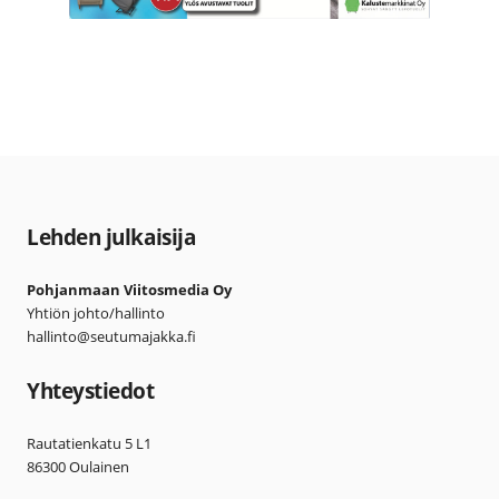
Lehden julkaisija
Pohjanmaan Viitosmedia Oy
Yhtiön johto/hallinto
hallinto@seutumajakka.fi
Yhteystiedot
Rautatienkatu 5 L1
86300 Oulainen