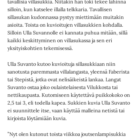
tavallisia villasukkia. Niitäkin hän toki tekee lähinnä
silloin, kun katselee illalla telkkaria. Tavallisen
sillasukan kudonnassa pystyy miettimään muitakin
asioita. Toista on kuvioitujen villasukkien kohdalla.
Silloin Ulla Suvannolle ei kannata puhua mitään, sillä
kaikki keskittyminen on villasukassa ja sen eri
yksityiskohtien tekemisessä.
Ulla Suvanto kutoo kuvioituja sillasukkiaan niin
sanotusta paremmasta villalangasta, yleensä Faberista
tai Stepistä, jotka ovat nelisäikeistä lankaa. Langat
Suvanto ostaa joko oulaistelaisesta Vilukkosta tai
nettikaupasta. Kutomiseen käytettävä puikkokoko on
2,5 tai 3, eli todella kapea. Sukkien kuvia Ulla Suvanto
ei suunnittele itse, vaan käyttää malleina netistä tai
kirjoista löytämiään kuvia.
”Nyt olen kutonut toista viikkoa joutsenlampisukkia