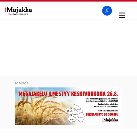
Avaa
navigaa
SeutuMajakka
Haku
Mainos