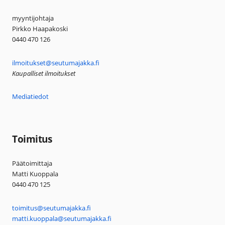
myyntijohtaja
Pirkko Haapakoski
0440 470 126
ilmoitukset@seutumajakka.fi
Kaupalliset ilmoitukset
Mediatiedot
Toimitus
Päätoimittaja
Matti Kuoppala
0440 470 125
toimitus@seutumajakka.fi
matti.kuoppala@seutumajakka.fi