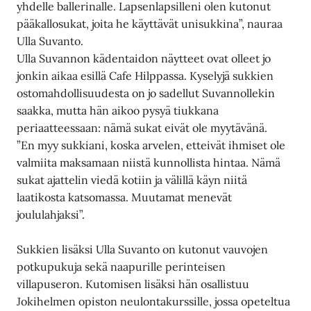
yhdelle ballerinalle. Lapsenlapsilleni olen kutonut
pääkallosukat, joita he käyttävät unisukkina”, nauraa
Ulla Suvanto.
Ulla Suvannon kädentaidon näytteet ovat olleet jo
jonkin aikaa esillä Cafe Hilppassa. Kyselyjä sukkien
ostomahdollisuudesta on jo sadellut Suvannollekin
saakka, mutta hän aikoo pysyä tiukkana
periaatteessaan: nämä sukat eivät ole myytävänä.
”En myy sukkiani, koska arvelen, etteivät ihmiset ole
valmiita maksamaan niistä kunnollista hintaa. Nämä
sukat ajattelin viedä kotiin ja välillä käyn niitä
laatikosta katsomassa. Muutamat menevät
joululahjaksi”.
Sukkien lisäksi Ulla Suvanto on kutonut vauvojen
potkupukuja sekä naapurille perinteisen
villapuseron. Kutomisen lisäksi hän osallistuu
Jokihelmen opiston neulontakurssille, jossa opeteltua