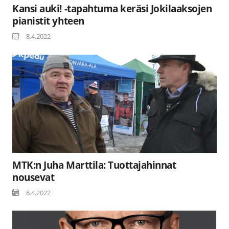
Kansi auki! -tapahtuma keräsi Jokilaaksojen
pianistit yhteen
8.4.2022
MTK:n Juha Marttila: Tuottajahinnat
nousevat
6.4.2022