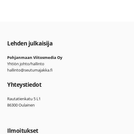
Lehden julkaisija
Pohjanmaan Viitosmedia Oy
Yhtiön johto/hallinto
hallinto@seutumajakka.fi
Yhteystiedot
Rautatienkatu 5 L1
86300 Oulainen
Ilmoitukset