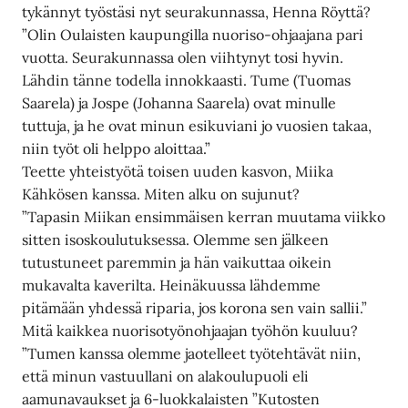
tykännyt työstäsi nyt seurakunnassa, Henna Röyttä?
”Olin Oulaisten kaupungilla nuoriso-ohjaajana pari
vuotta. Seurakunnassa olen viihtynyt tosi hyvin.
Lähdin tänne todella innokkaasti. Tume (Tuomas
Saarela) ja Jospe (Johanna Saarela) ovat minulle
tuttuja, ja he ovat minun esikuviani jo vuosien takaa,
niin työt oli helppo aloittaa.”
Teette yhteistyötä toisen uuden kasvon, Miika
Kähkösen kanssa. Miten alku on sujunut?
”Tapasin Miikan ensimmäisen kerran muutama viikko
sitten isoskoulutuksessa. Olemme sen jälkeen
tutustuneet paremmin ja hän vaikuttaa oikein
mukavalta kaverilta. Heinäkuussa lähdemme
pitämään yhdessä riparia, jos korona sen vain sallii.”
Mitä kaikkea nuorisotyönohjaajan työhön kuuluu?
”Tumen kanssa olemme jaotelleet työtehtävät niin,
että minun vastuullani on alakoulupuoli eli
aamunavaukset ja 6-luokkalaisten ”Kutosten