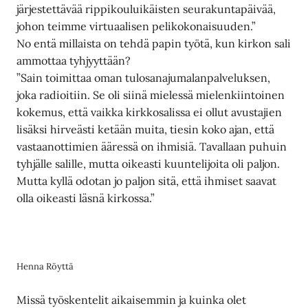
järjestettävää rippikouluikäisten seurakuntapäivää,
johon teimme virtuaalisen pelikokonaisuuden.”
No entä millaista on tehdä papin työtä, kun kirkon sali
ammottaa tyhjyyttään?
”Sain toimittaa oman tulosanajumalanpalveluksen,
joka radioitiin. Se oli siinä mielessä mielenkiintoinen
kokemus, että vaikka kirkkosalissa ei ollut avustajien
lisäksi hirveästi ketään muita, tiesin koko ajan, että
vastaanottimien ääressä on ihmisiä. Tavallaan puhuin
tyhjälle salille, mutta oikeasti kuuntelijoita oli paljon.
Mutta kyllä odotan jo paljon sitä, että ihmiset saavat
olla oikeasti läsnä kirkossa.”
Henna Röyttä
Missä työskentelit aikaisemmin ja kuinka olet