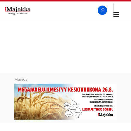
Avaa
navigaa
SeutuMajakka
Haku
Mainos