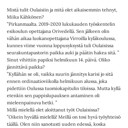
Mistä tulit Oulaisiin ja mitä olet aikaisemmin tehnyt,
Miika Kähkönen?
”Pirkanmaalta. 2019-2020 lukukauden työskentelin
esikoulun opettajana Orivedellä. Sen jälkeen olin
vähän aikaa luokanopettajana Virroilla kyläkoulussa,
kunnes viime vuonna loppusyksystä tuli Oulaisissa
seurakuntapastorin paikka auki ja päätin hakea sitä. ”
Sinut vihittiin papiksi helmikuun 14. päivä. Oliko
jännittävä paikka?
”Kyllähän se oli, vaikka suurin jännitys karisi jo sitä
ennen ordinaatioviikolla helmikuun alussa, joka
pidettiin Oulussa tuomiokapitulin tiloissa. Mutta kyllä
etenkin sen pappislupauksen antaminen oli
mieleenpainuva hetki. ”
Millä mielellä olet aloittanut työt Oulaisissa?
”Oikein hyvällä mielellä! Meillä on tosi hyvä työyhteisö
täällä. Olen niin sanotusti uuden edessä, koska