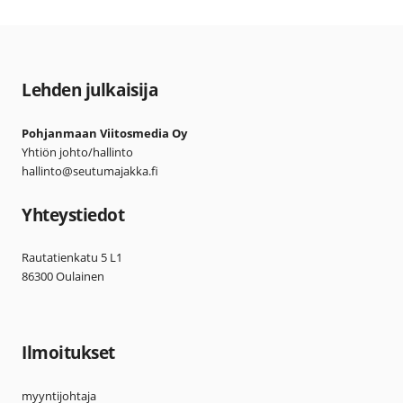
Lehden julkaisija
Pohjanmaan Viitosmedia Oy
Yhtiön johto/hallinto
hallinto@seutumajakka.fi
Yhteystiedot
Rautatienkatu 5 L1
86300 Oulainen
Ilmoitukset
myyntijohtaja