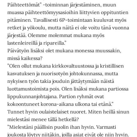
Päihteettömät” -toiminnan järjestäminen, muun
muassa päihteettömyysasioihin liittyvien oppituntien
pitäminen. Tavallisesti 6P-toimintaan kuuluvat myös
retket ja yökoulu, mutta näitä ei ole voitu tänä vuonna
järjestää. Olemme molemmat mukana myös
lastenleireillä ja ripareilla.”
Päivätyön lisäksi olet mukana monessa muussakin,
missä kaikessa?
”Olen ollut mukana kirkkovaltuustossa ja kristillisen
kasvatuksen ja nuorisotyön johtokunnassa, mutta
nykyisen työn takia jouduin jättäytymään näistä
luottamustoimista pois. Olen lisäksi mukana partiossa
lippukunnanjohtajana. Partion ryhmät ovat
kokoontuneet korona-aikana ulkona tai etänä.”
Tunnet hyvin oulaistelaiset nuoret. Miten heillä sinun
mielestäsi menee tällä hetkellä?
”Mielestäni päällisin puolin ihan hyvin. Varmasti
joukosta löytyy niitäkin, joilla asiat eivät ole niin hyvin.