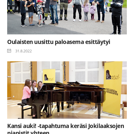
Oulaisten uusittu paloasema esittäytyi
31.8.2022
Kansi auki! -tapahtuma keräsi Jokilaaksojen
pianistit yhteen