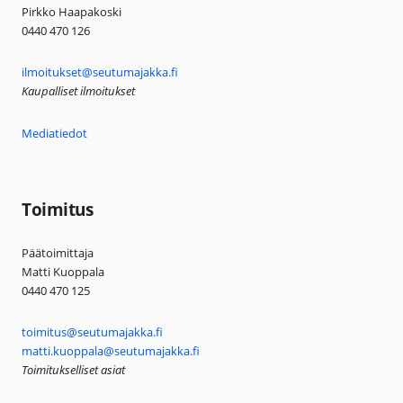
Pirkko Haapakoski
0440 470 126
ilmoitukset@seutumajakka.fi
Kaupalliset ilmoitukset
Mediatiedot
Toimitus
Päätoimittaja
Matti Kuoppala
0440 470 125
toimitus@seutumajakka.fi
matti.kuoppala@seutumajakka.fi
Toimitukselliset asiat