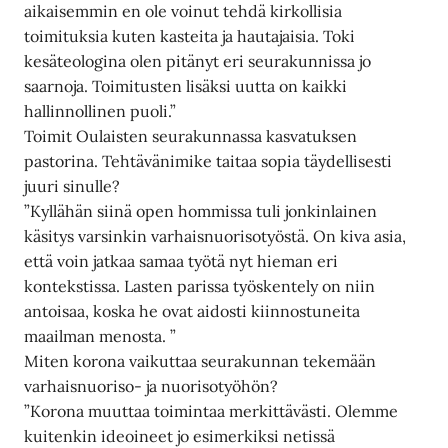
aikaisemmin en ole voinut tehdä kirkollisia
toimituksia kuten kasteita ja hautajaisia. Toki
kesäteologina olen pitänyt eri seurakunnissa jo
saarnoja. Toimitusten lisäksi uutta on kaikki
hallinnollinen puoli.”
Toimit Oulaisten seurakunnassa kasvatuksen
pastorina. Tehtävänimike taitaa sopia täydellisesti
juuri sinulle?
”Kyllähän siinä open hommissa tuli jonkinlainen
käsitys varsinkin varhaisnuorisotyöstä. On kiva asia,
että voin jatkaa samaa työtä nyt hieman eri
kontekstissa. Lasten parissa työskentely on niin
antoisaa, koska he ovat aidosti kiinnostuneita
maailman menosta. ”
Miten korona vaikuttaa seurakunnan tekemään
varhaisnuoriso- ja nuorisotyöhön?
”Korona muuttaa toimintaa merkittävästi. Olemme
kuitenkin ideoineet jo esimerkiksi netissä