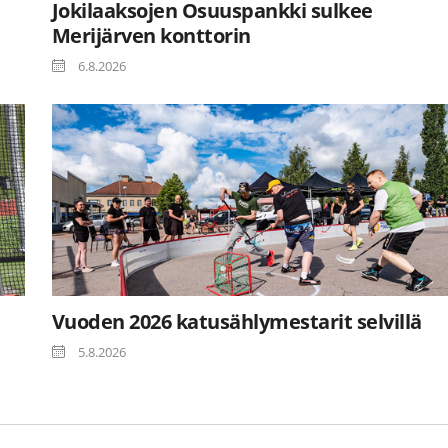
Jokilaaksojen Osuuspankki sulkee
Merijärven konttorin
6.8.2026
Vuoden 2026 katusählymestarit selvillä
5.8.2026