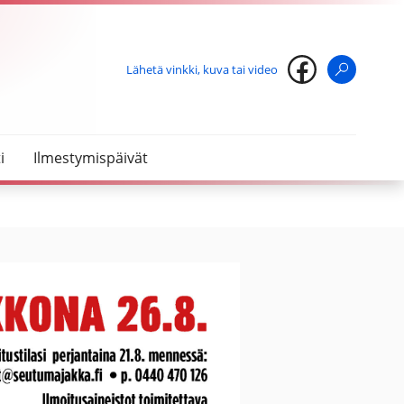
Lähetä vinkki, kuva tai video
Haku
i
Ilmestymispäivät