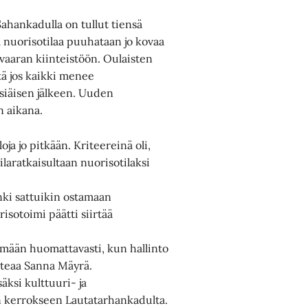
hankadulla on tullut tiensä
a nuorisotilaa puuhataan jo kovaa
vaaran kiinteistöön. Oulaisten
tä jos kaikki menee
iäisen jälkeen. Uuden
n aikana.
ja jo pitkään. Kriteereinä oli,
 tilaratkaisultaan nuorisotilaksi
nki sattuikin ostamaan
isotoimi päätti siirtää
mään huomattavasti, kun hallinto
toteaa Sanna Mäyrä.
äksi kulttuuri- ja
en kerrokseen Lautatarhankadulta.