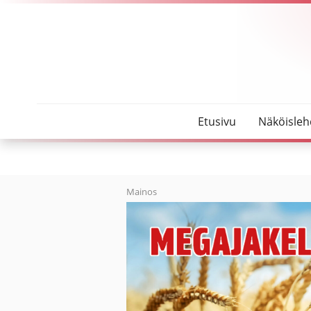
SeutuMajakka
Uudet nuorisotilat taipuvat moneksi
Etusivu
Näköisleh
Mainos