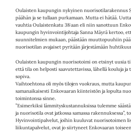
Oulaisten kaupungin nykyinen nuorisotilarakennus Sa
päähän ja se tullaan purkamaan. Mutta ei hätää. Uutt
vauhtia Oulaistenkatu 38:aan eli niin sanottuun Enko
kaupungin hyvinvointijohtaja Sanna Mäyrä kertoo, et
suunnitelmien mukaan, päästään muuttopuuhiin pääs
nuorisotilan avajaiset pyritään järjestämään huhtikuu
Oulaisten kaupungin nuorisotoimi on etsinyt uusia tilo
että tila on helposti saavutettavissa, lähellä kouluja ja
sopiva.
Vaihtoehtona oli myös tilojen vuokraus, mutta kaupu
samanaikaisesti Enkovaaran kiinteistön ja lopulta nuor
toimintonsa sinne.
”Esimerkiksi lämmityskustannuksissa tulemme säästä
ja nuorisotila ovat jatkossa samassa rakennuksessa”, 
Hyvinvointipalvelut, joihin kuuluvat nuorisotoimen lis
liikuntapalvelut, ovat jo siirtyneet Enkovaaran toise