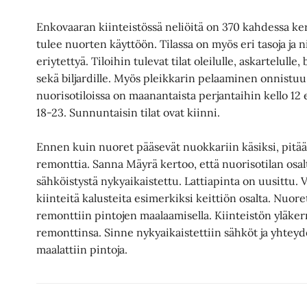
Enkovaaran kiinteistössä neliöitä on 370 kahdessa ker
tulee nuorten käyttöön. Tilassa on myös eri tasoja ja n
eriytettyä. Tiloihin tulevat tilat oleilulle, askartelulle
sekä biljardille. Myös pleikkarin pelaaminen onnistuu
nuorisotiloissa on maanantaista perjantaihin kello 12 
18-23. Sunnuntaisin tilat ovat kiinni.
Ennen kuin nuoret pääsevät nuokkariin käsiksi, pitää 
remonttia. Sanna Mäyrä kertoo, että nuorisotilan osal
sähköistystä nykyaikaistettu. Lattiapinta on uusittu.
kiinteitä kalusteita esimerkiksi keittiön osalta. Nuor
remonttiin pintojen maalaamisella. Kiinteistön yläke
remonttinsa. Sinne nykyaikaistettiin sähköt ja yhteyd
maalattiin pintoja.