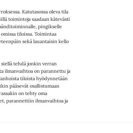
roksessa. Katutasossa oleva tila
iillä toimintoja saadaan kätevästi
, bänditoiminnalle, pingikselle
 omissa tiloissa. Toimintaa
eteenpäin sekä lauantaisin kello
siellä tehdä jonkin verran
ta ilmanvaihtoa on parannettu ja
 Vanhoista tiloista hyödynnetään
etkin pääsevät osallistumaan
rrassakin on tehty oma
et, parannettiin ilmanvaihtoa ja