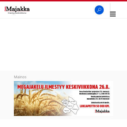
Avaa
navigaa
SeutuMajakka
Haku
Mainos