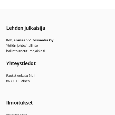
Lehden julkaisija
Pohjanmaan Viitosmedia Oy
Yhtiön johto/hallinto
hallinto@seutumajakka.fi
Yhteystiedot
Rautatienkatu 5 L1
86300 Oulainen
Ilmoitukset