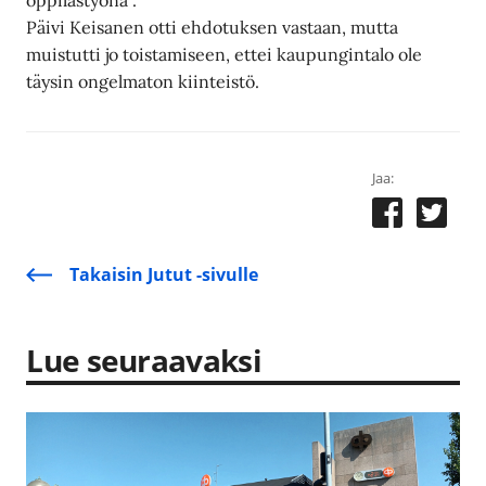
oppilastyönä”.
Päivi Keisanen otti ehdotuksen vastaan, mutta
muistutti jo toistamiseen, ettei kaupungintalo ole
täysin ongelmaton kiinteistö.
Jaa:
Takaisin Jutut -sivulle
Lue seuraavaksi