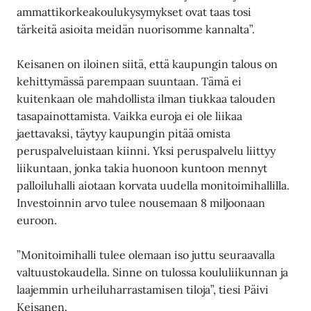
ammattikorkeakoulukysymykset ovat taas tosi
tärkeitä asioita meidän nuorisomme kannalta”.
Keisanen on iloinen siitä, että kaupungin talous on
kehittymässä parempaan suuntaan. Tämä ei
kuitenkaan ole mahdollista ilman tiukkaa talouden
tasapainottamista. Vaikka euroja ei ole liikaa
jaettavaksi, täytyy kaupungin pitää omista
peruspalveluistaan kiinni. Yksi peruspalvelu liittyy
liikuntaan, jonka takia huonoon kuntoon mennyt
palloiluhalli aiotaan korvata uudella monitoimihallilla.
Investoinnin arvo tulee nousemaan 8 miljoonaan
euroon.
”Monitoimihalli tulee olemaan iso juttu seuraavalla
valtuustokaudella. Sinne on tulossa koululiikunnan ja
laajemmin urheiluharrastamisen tiloja”, tiesi Päivi
Keisanen.