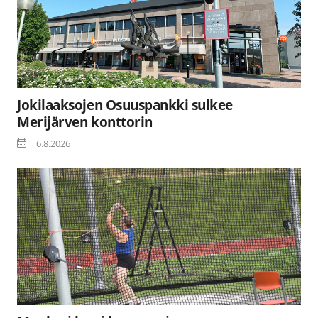
Jokilaaksojen Osuuspankki sulkee
Merijärven konttorin
6.8.2026