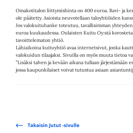
Omakotitalon liittymishinta on 400 euroa. Ravi- ja ke
ole päätetty. Asioista neuvotellaan taloyhtiöiden kans
Jos valokuituhanke toteutuu, tavallisimman yhteyden
euroa kuukaudessa. Oulaisten Kuitu Oy:stä korostetaa
tavoittelematon yhtiö.
Lähiaikoina kuituyhtiö avaa internetsivut, jonka kautt
valokuidun tilaajaksi. Sivuilla on myös muuta tietoa va
”Lisäksi talven ja kevään aikana tullaan järjestämään eri
jossa kaupunkilaiset voivat tutustua asiaan asiantuntij
Takaisin Jutut -sivulle