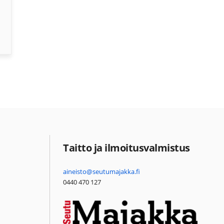
Taitto ja ilmoitusvalmistus
aineisto@seutumajakka.fi
0440 470 127