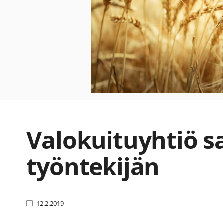
Valokuituyhtiö s
työntekijän
12.2.2019