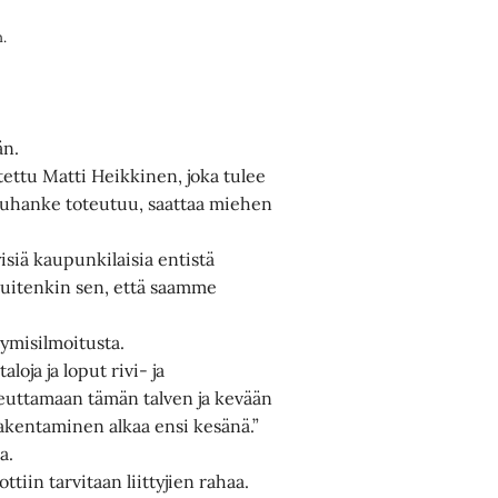
n.
än.
ettu Matti Heikkinen, joka tulee
ituhanke toteutuu, saattaa miehen
isiä kaupunkilaisia entistä
uitenkin sen, että saamme
tymisilmoitusta.
loja ja loput rivi- ja
teuttamaan tämän talven ja kevään
rakentaminen alkaa ensi kesänä.”
a.
tiin tarvitaan liittyjien rahaa.