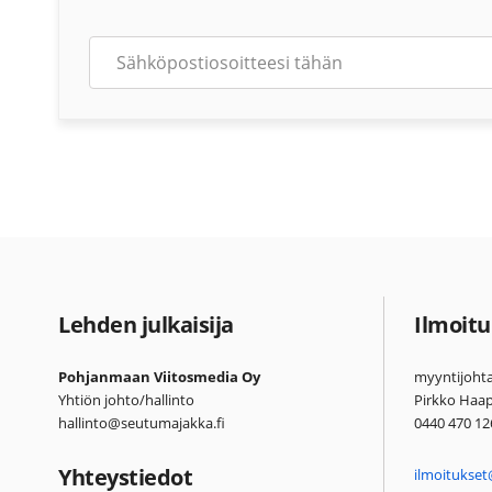
Lehden julkaisija
Ilmoitu
Pohjanmaan Viitosmedia Oy
myyntijohta
Yhtiön johto/hallinto
Pirkko Haa
hallinto@seutumajakka.fi
0440 470 12
Yhteystiedot
ilmoitukset