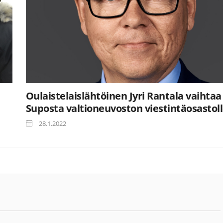
Oulaistelaislähtöinen Jyri Rantala vaihtaa
Suposta valtioneuvoston viestintäosastol
28.1.2022