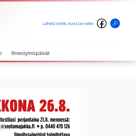
Lähetä vinkki, kuva tai video
Haku
i
Ilmestymispäivät