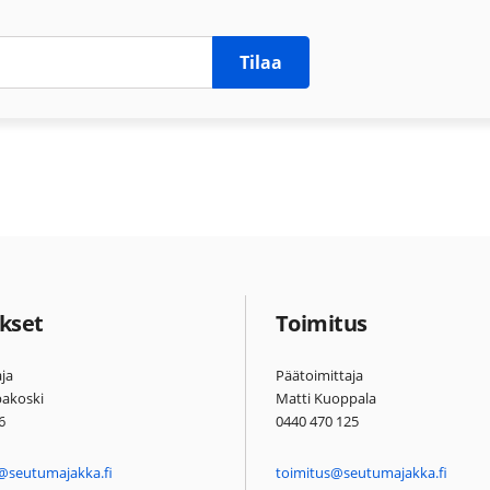
Tilaa
kset
Toimitus
ja
Päätoimittaja
pakoski
Matti Kuoppala
6
0440 470 125
@seutumajakka.fi
toimitus@seutumajakka.fi