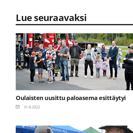
Lue seuraavaksi
Oulaisten uusittu paloasema esittäytyi
31.8.2022