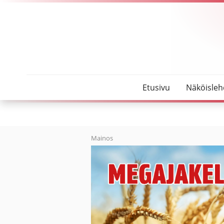
SeutuMajakka
Valokuituyhtiö sai työntekijän
Etusivu
Näköisleh
Mainos