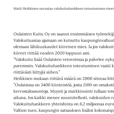
Matti Heikkinen uurastaa valokuituhankkeen toteutumisen etee
Oulaisten Kuitu Oy on saanut ensimmäisen työntekij
Valokuituasiaa ajamaan on kutsuttu kaupunginvaltuut
olemaan lähikuukaudet kiireinen mies. Ja jos valoku
kiireet riittää vuoden 2020 loppuun asti.
”Valokuitu lisää Oulaisten vetovoimaa ja palvelee nyky
paremmin. Valokuituhankkeen toteutuminen vaatii k
riittävästi liittyjiä siihen.”
Heikkisen mukaan riittävä määrä on 2000 sitovaa liit
”Oulaisissa on 3400 kiinteistöä, josta 2100 on omakotita
kerrostaloasuntoja. Myynti ja markkinointi tullaan to
aikana. Jos kaikki menee suunnitellusti, valokuidun 
Valokuituhankkeen yhteishinta on 6,2 miljoonaa euro
Valtion tuen, kaupungin satsauksen lisäksi kokonaispot