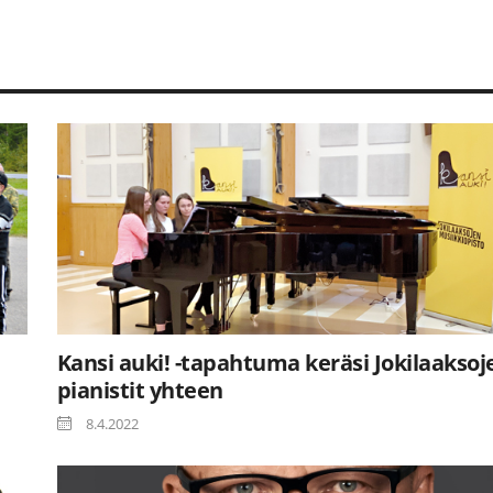
Kansi auki! -tapahtuma keräsi Jokilaaksoj
pianistit yhteen
8.4.2022