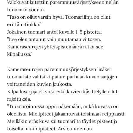
Valokuvat laitettiin paremmuusjärjestykseen neljän
tuomarin voimin.
”Taso on ollut varsin hyvä. Tuomarilinja on ollut
erittäin tiukka.”
Jokainen tuomari antoi kuvalle 1-5 pistettä.
”Itse olen antanut vain muutaman viitosen.
Kameraseurojen yhteispistemäärä ratkaisee
kilpailussa.”
Kameraseurojen paremmuusjärjestyksen lisäksi
tuomaristo valitsi kilpailun parhaan kuvan sarjojen
voittaneiden kuvien joukosta.
Kilpailusarjoja oli viisi, eikä kuvien käsittelylle ollut
rajoituksia.
”Tuomaroinnissa oppii näkemään, mikä kuvassa on
oleellista. Mielipiteet jakaantuvat toisinaan reippaasti.
Meilläkin eräs kuva sai tuomarilta täydet pisteet ja
toiselta minimipisteet. Arvioiminen on