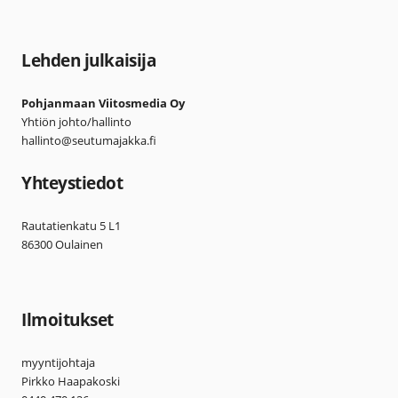
Lehden julkaisija
Pohjanmaan Viitosmedia Oy
Yhtiön johto/hallinto
hallinto@seutumajakka.fi
Yhteystiedot
Rautatienkatu 5 L1
86300 Oulainen
Ilmoitukset
myyntijohtaja
Pirkko Haapakoski