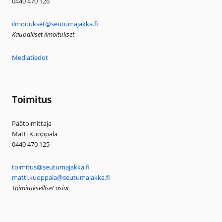
0440 470 126
ilmoitukset@seutumajakka.fi
Kaupalliset ilmoitukset
Mediatiedot
Toimitus
Päätoimittaja
Matti Kuoppala
0440 470 125
toimitus@seutumajakka.fi
matti.kuoppala@seutumajakka.fi
Toimitukselliset asiat