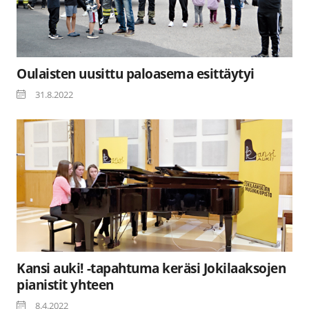
Oulaisten uusittu paloasema esittäytyi
31.8.2022
Kansi auki! -tapahtuma keräsi Jokilaaksojen
pianistit yhteen
8.4.2022