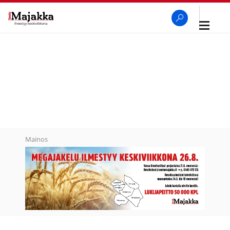
Avaa
navigaa
SeutuMajakka
Haku
Mainos