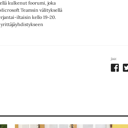
ellä kulkenut foorumi, joka
Microsoft Teamsin välityksellä
jantai-iltaisin kello 19-20.
yrittäjäyhdistykseen
Jaa: