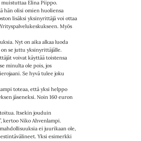
”, muistuttaa Elina Piippo.
ttä hän olisi omien huoliensa
ton lisäksi yksinyrittäjä voi ottaa
n Yrityspalvelukeskukseen. Myös
uksia. Nyt on aika alkaa luoda
n se juttu yksinyrittäjälle.
ttäjät voivat käyttää toistensa
 se minulta ole pois, jos
hierojaani. Se hyvä tulee joku
ampi toteaa, että yksi helppo
styksen jäseneksi. Noin 160 euron
toitua. Itsekin jouduin
”, kertoo Niko Ahvenlampi.
ahdollisuuksia ei juurikaan ole,
iestintävälineet. Yksi esimerkki