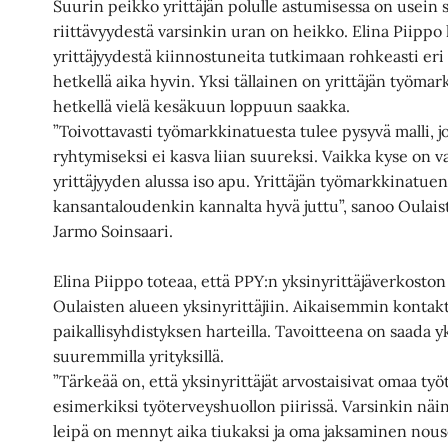
Suurin peikko yrittäjän polulle astumisessa on usein 
riittävyydestä varsinkin uran on heikko. Elina Piipp
yrittäjyydestä kiinnostuneita tutkimaan rohkeasti eri t
hetkellä aika hyvin. Yksi tällainen on yrittäjän työmark
hetkellä vielä kesäkuun loppuun saakka.
”Toivottavasti työmarkkinatuesta tulee pysyvä malli, jo
ryhtymiseksi ei kasva liian suureksi. Vaikka kyse on v
yrittäjyyden alussa iso apu. Yrittäjän työmarkkinatu
kansantaloudenkin kannalta hyvä juttu”, sanoo Oulaist
Jarmo Soinsaari.
Elina Piippo toteaa, että PPY:n yksinyrittäjäverkosto
Oulaisten alueen yksinyrittäjiin. Aikaisemmin kontakt
paikallisyhdistyksen harteilla. Tavoitteena on saada yk
suuremmilla yrityksillä.
”Tärkeää on, että yksinyrittäjät arvostaisivat omaa työ
esimerkiksi työterveyshuollon piirissä. Varsinkin näi
leipä on mennyt aika tiukaksi ja oma jaksaminen nous