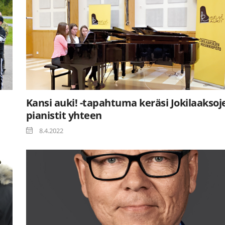
Kansi auki! -tapahtuma keräsi Jokilaaksoj
pianistit yhteen
8.4.2022