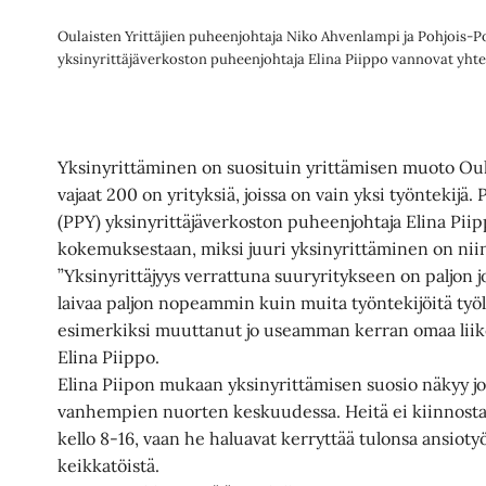
Oulaisten Yrittäjien puheenjohtaja Niko Ahvenlampi ja Pohjois-P
yksinyrittäjäverkoston puheenjohtaja Elina Piippo vannovat yht
Yksinyrittäminen on suosituin yrittämisen muoto Oul
vajaat 200 on yrityksiä, joissa on vain yksi työntekijä
(PPY) yksinyrittäjäverkoston puheenjohtaja Elina Pii
kokemuksestaan, miksi juuri yksinyrittäminen on niin
”Yksinyrittäjyys verrattuna suuryritykseen on paljon 
laivaa paljon nopeammin kuin muita työntekijöitä työll
esimerkiksi muuttanut jo useamman kerran omaa liik
Elina Piippo.
Elina Piipon mukaan yksinyrittämisen suosio näkyy jo 
vanhempien nuorten keskuudessa. Heitä ei kiinnosta
kello 8-16, vaan he haluavat kerryttää tulonsa ansiotyö
keikkatöistä.