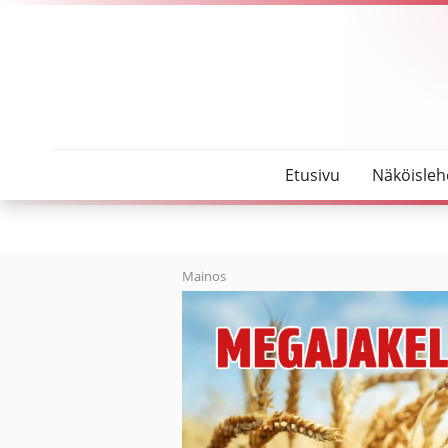
SeutuMajakka
Verkostoituminen kannattaa
Etusivu
Näköisleh
Mainos