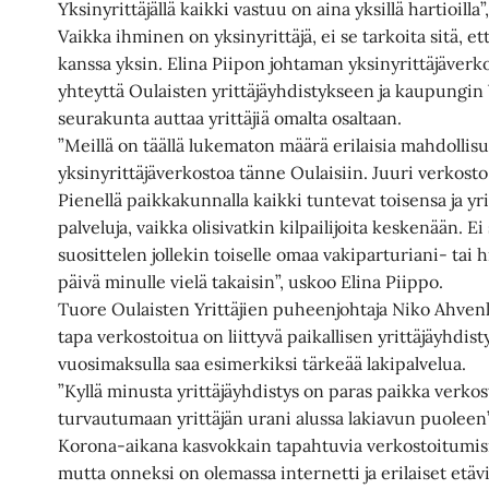
Yksinyrittäjällä kaikki vastuu on aina yksillä hartioilla
Vaikka ihminen on yksinyrittäjä, ei se tarkoita sitä, e
kanssa yksin. Elina Piipon johtaman yksinyrittäjäverkos
yhteyttä Oulaisten yrittäjäyhdistykseen ja kaupungi
seurakunta auttaa yrittäjiä omalta osaltaan.
”Meillä on täällä lukematon määrä erilaisia mahdollisu
yksinyrittäjäverkostoa tänne Oulaisiin. Juuri verkosto o
Pienellä paikkakunnalla kaikki tuntevat toisensa ja yri
palveluja, vaikka olisivatkin kilpailijoita keskenään. Ei
suosittelen jollekin toiselle omaa vakiparturiani- tai 
päivä minulle vielä takaisin”, uskoo Elina Piippo.
Tuore Oulaisten Yrittäjien puheenjohtaja Niko Ahvenl
tapa verkostoitua on liittyvä paikallisen yrittäjäyhdi
vuosimaksulla saa esimerkiksi tärkeää lakipalvelua.
”Kyllä minusta yrittäjäyhdistys on paras paikka verkos
turvautumaan yrittäjän urani alussa lakiavun puoleen
Korona-aikana kasvokkain tapahtuvia verkostoitumism
mutta onneksi on olemassa internetti ja erilaiset etäv