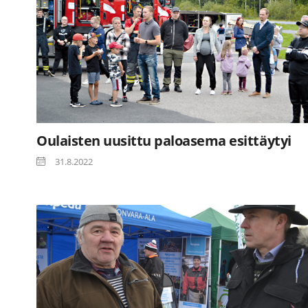
Oulaisten uusittu paloasema esittäytyi
31.8.2022