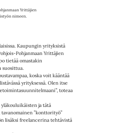
ohjanmaan Yrittäjien
eistyön nimeen.
aisissa. Kaupungin yrityksistä
. Pohjois-Pohjanmaan Yrittäjien
ppo tietää omastakin
 suosittua.
joustavampaa, koska voit kääntää
istävässä yrityksessä. Olen itse
etoimintasuunnitelmaani”, toteaa
yläkouluikäisten ja tätä
 tavanomainen ”konttorityö”
n lisäksi freelancerina tehtävistä