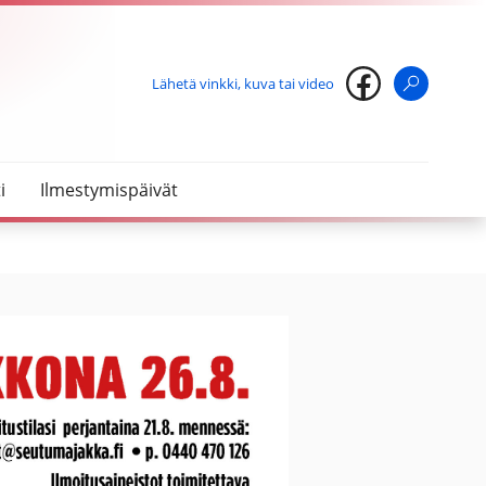
Lähetä vinkki, kuva tai video
Haku
i
Ilmestymispäivät