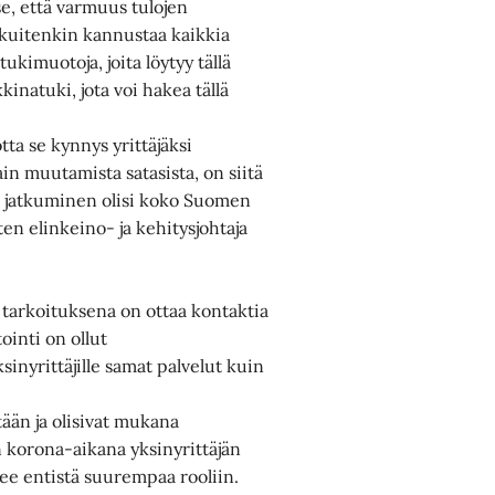
se, että varmuus tulojen
o kuitenkin kannustaa kaikkia
ukimuotoja, joita löytyy tällä
kinatuki, jota voi hakea tällä
tta se kynnys yrittäjäksi
ain muutamista satasista, on siitä
en jatkuminen olisi koko Suomen
en elinkeino- ja kehitysjohtaja
n tarkoituksena on ottaa kontaktia
ointi on ollut
sinyrittäjille samat palvelut kuin
tään ja olisivat mukana
n korona-aikana yksinyrittäjän
ee entistä suurempaa rooliin.