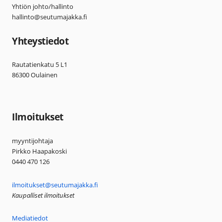
Yhtiön johto/hallinto
hallinto@seutumajakka.fi
Yhteystiedot
Rautatienkatu 5 L1
86300 Oulainen
Ilmoitukset
myyntijohtaja
Pirkko Haapakoski
0440 470 126
ilmoitukset@seutumajakka.fi
Kaupalliset ilmoitukset
Mediatiedot