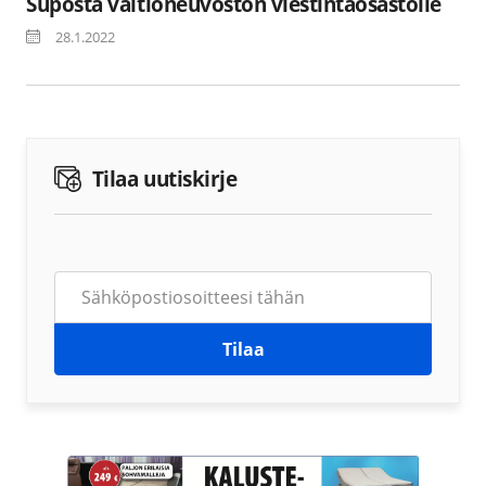
Suposta valtioneuvoston viestintäosastolle
28.1.2022
Tilaa uutiskirje
Tilaa