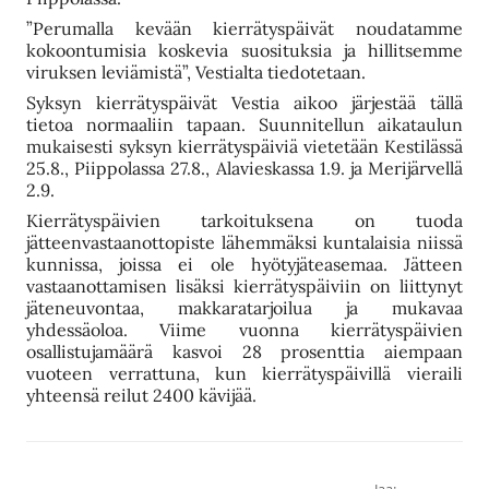
”Perumalla kevään kierrätyspäivät noudatamme
kokoontumisia koskevia suosituksia ja hillitsemme
viruksen leviämistä”, Vestialta tiedotetaan.
Syksyn kierrätyspäivät Vestia aikoo järjestää tällä
tietoa normaaliin tapaan. Suunnitellun aikataulun
mukaisesti syksyn kierrätyspäiviä vietetään Kestilässä
25.8., Piippolassa 27.8., Alavieskassa 1.9. ja Merijärvellä
2.9.
Kierrätyspäivien tarkoituksena on tuoda
jätteenvastaanottopiste lähemmäksi kuntalaisia niissä
kunnissa, joissa ei ole hyötyjäteasemaa. Jätteen
vastaanottamisen lisäksi kierrätyspäiviin on liittynyt
jäteneuvontaa, makkaratarjoilua ja mukavaa
yhdessäoloa. Viime vuonna kierrätyspäivien
osallistujamäärä kasvoi 28 prosenttia aiempaan
vuoteen verrattuna, kun kierrätyspäivillä vieraili
yhteensä reilut 2400 kävijää.
Jaa: