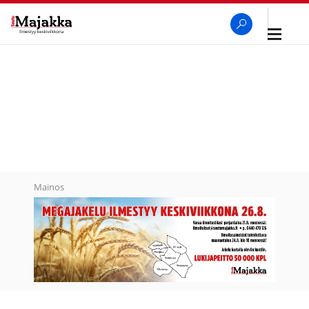
Avaa
navigaa
SeutuMajakka
Haku
Mainos