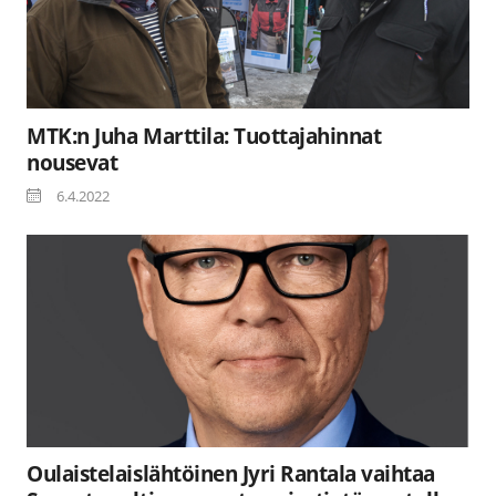
MTK:n Juha Marttila: Tuottajahinnat
nousevat
6.4.2022
Oulaistelaislähtöinen Jyri Rantala vaihtaa