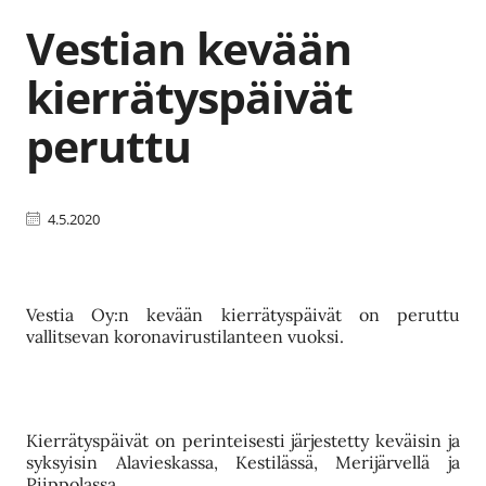
Vestian kevään
kierrätyspäivät
peruttu
4.5.2020
Vestia Oy:n kevään kierrätyspäivät on peruttu
vallitsevan koronavirustilanteen vuoksi.
Kierrätyspäivät on perinteisesti järjestetty keväisin ja
syksyisin Alavieskassa, Kestilässä, Merijärvellä ja
Piippolassa.