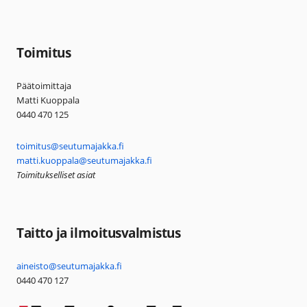
Toimitus
Päätoimittaja
Matti Kuoppala
0440 470 125
toimitus@seutumajakka.fi
matti.kuoppala@seutumajakka.fi
Toimitukselliset asiat
Taitto ja ilmoitusvalmistus
aineisto@seutumajakka.fi
0440 470 127