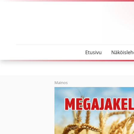
SeutuMajakka
Veteraanivastuu palkitsi vihantilaisia
Etusivu
Näköisleh
Mainos