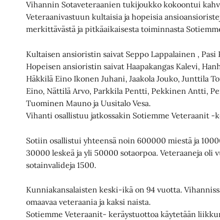
Vihannin Sotaveteraanien tukijoukko kokoontui kahviti
Veteraanivastuun kultaisia ja hopeisia ansioansiorist
merkittävästä ja pitkäaikaisesta toiminnasta Sotiemm
Kultaisen ansioristin saivat Seppo Lappalainen , Pasi 
Hopeisen ansioristin saivat Haapakangas Kalevi, Hanh
Häkkilä Eino Ikonen Juhani, Jaakola Jouko, Junttila 
Eino, Nättilä Arvo, Parkkila Pentti, Pekkinen Antti, P
Tuominen Mauno ja Uusitalo Vesa.
Vihanti osallistuu jatkossakin Sotiemme Veteraanit -
Sotiin osallistui yhteensä noin 600000 miestä ja 10000
30000 leskeä ja yli 50000 sotaorpoa. Veteraaneja oli
sotainvalideja 1500.
Kunniakansalaisten keski-ikä on 94 vuotta. Vihanni
omaavaa veteraania ja kaksi naista.
Sotiemme Veteraanit- keräystuottoa käytetään liikku