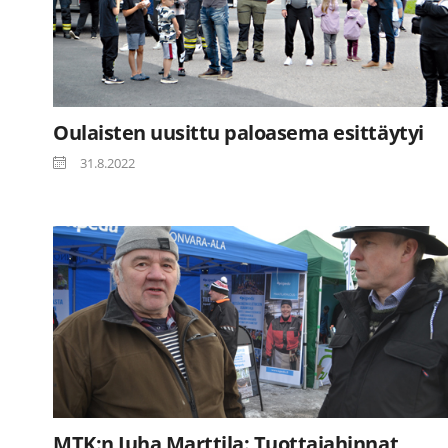
Oulaisten uusittu paloasema esittäytyi
31.8.2022
MTK:n Juha Marttila: Tuottajahinnat