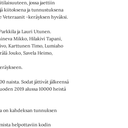
laisuuteen, jossa jaettiin
ejä kiitoksena ja tunnustuksena
e Veteraanit -keräyksen hyväksi.
Parkkila ja Lauri Utunen.
ineva Mikko, Hilakivi Tapani,
Toivo, Karttunen Timo, Lumiaho
erälä Jouko, Savela Heimo,
keräykseen.
0 naista. Sodat jättivät jälkeensä
 vuoden 2019 alussa 10000 heistä
ssa on kahdeksan tunnuksen
mista helpottaviin kodin