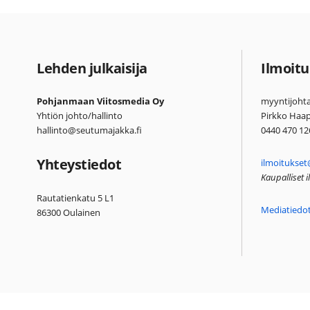
Lehden julkaisija
Ilmoitu
Pohjanmaan Viitosmedia Oy
myyntijohta
Yhtiön johto/hallinto
Pirkko Haa
hallinto@seutumajakka.fi
0440 470 12
Yhteystiedot
ilmoitukset
Kaupalliset 
Rautatienkatu 5 L1
Mediatiedo
86300 Oulainen