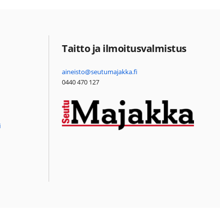
Taitto ja ilmoitusvalmistus
aineisto@seutumajakka.fi
0440 470 127
i