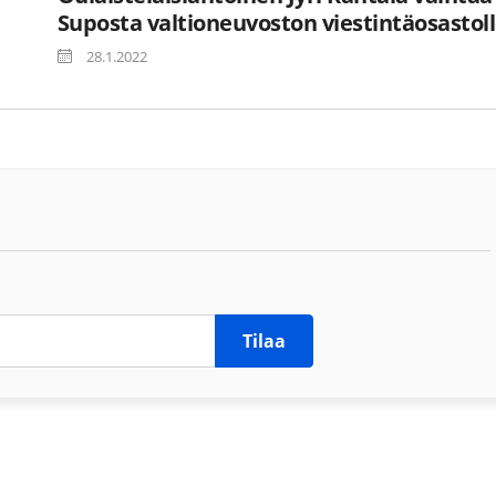
Suposta valtioneuvoston viestintäosastol
28.1.2022
Tilaa