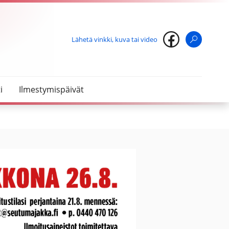
Lähetä vinkki, kuva tai video
Haku
i
Ilmestymispäivät