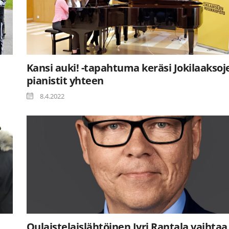
Kansi auki! -tapahtuma keräsi Jokilaaksoj
pianistit yhteen
8.4.2022
Oulaistelaislähtöinen Jyri Rantala vaihtaa