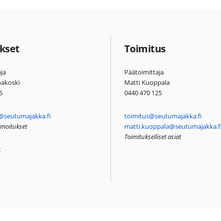
kset
Toimitus
ja
Päätoimittaja
pakoski
Matti Kuoppala
6
0440 470 125
@seutumajakka.fi
toimitus@seutumajakka.fi
ilmoitukset
matti.kuoppala@seutumajakka.f
Toimitukselliset asiat
t