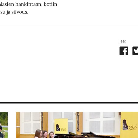
lasien hankintaan, kotiin
u ja siivous.
Jaa: