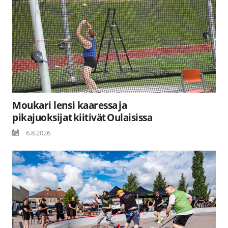
Moukari lensi kaaressa ja
pikajuoksijat kiitivät Oulaisissa
6.8.2026