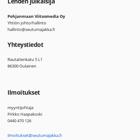
Lehden julkaisija
Pohjanmaan Viitosmedia Oy
Yhtiön johto/hallinto
hallinto@seutumajakka.fi
Yhteystiedot
Rautatienkatu 5 L1
86300 Oulainen
Ilmoitukset
myyntijohtaja
Pirkko Haapakoski
0440 470 126
ilmoitukset@seutumajakka.fi