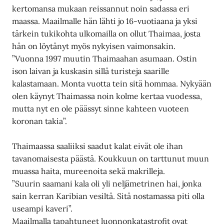
kertomansa mukaan reissannut noin sadassa eri
maassa. Maailmalle hän lähti jo 16-vuotiaana ja yksi
tärkein tukikohta ulkomailla on ollut Thaimaa, josta
hän on löytänyt myös nykyisen vaimonsakin.
”Vuonna 1997 muutin Thaimaahan asumaan. Ostin
ison laivan ja kuskasin sillä turisteja saarille
kalastamaan. Monta vuotta tein sitä hommaa. Nykyään
olen käynyt Thaimassa noin kolme kertaa vuodessa,
mutta nyt en ole päässyt sinne kahteen vuoteen
koronan takia”.
Thaimaassa saaliiksi saadut kalat eivät ole ihan
tavanomaisesta päästä. Koukkuun on tarttunut muun
muassa haita, mureenoita sekä makrilleja.
”Suurin saamani kala oli yli neljämetrinen hai, jonka
sain kerran Karibian vesiltä. Sitä nostamassa piti olla
useampi kaveri”.
Maailmalla tapahtuneet luonnonkatastrofit ovat