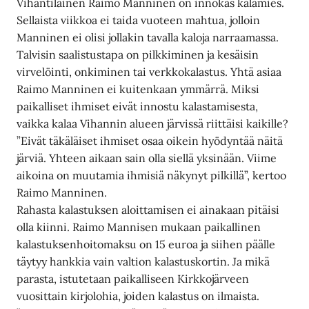
Vihantilainen Raimo Manninen on innokas kalamies.
Sellaista viikkoa ei taida vuoteen mahtua, jolloin
Manninen ei olisi jollakin tavalla kaloja narraamassa.
Talvisin saalistustapa on pilkkiminen ja kesäisin
virvelöinti, onkiminen tai verkkokalastus. Yhtä asiaa
Raimo Manninen ei kuitenkaan ymmärrä. Miksi
paikalliset ihmiset eivät innostu kalastamisesta,
vaikka kalaa Vihannin alueen järvissä riittäisi kaikille?
”Eivät täkäläiset ihmiset osaa oikein hyödyntää näitä
järviä. Yhteen aikaan sain olla siellä yksinään. Viime
aikoina on muutamia ihmisiä näkynyt pilkillä”, kertoo
Raimo Manninen.
Rahasta kalastuksen aloittamisen ei ainakaan pitäisi
olla kiinni. Raimo Mannisen mukaan paikallinen
kalastuksenhoitomaksu on 15 euroa ja siihen päälle
täytyy hankkia vain valtion kalastuskortin. Ja mikä
parasta, istutetaan paikalliseen Kirkkojärveen
vuosittain kirjolohia, joiden kalastus on ilmaista.