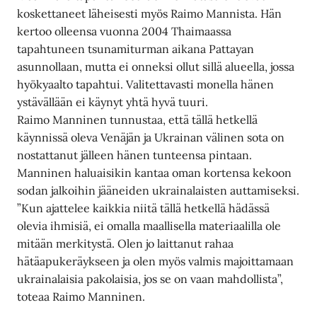
koskettaneet läheisesti myös Raimo Mannista. Hän
kertoo olleensa vuonna 2004 Thaimaassa
tapahtuneen tsunamiturman aikana Pattayan
asunnollaan, mutta ei onneksi ollut sillä alueella, jossa
hyökyaalto tapahtui. Valitettavasti monella hänen
ystävällään ei käynyt yhtä hyvä tuuri.
Raimo Manninen tunnustaa, että tällä hetkellä
käynnissä oleva Venäjän ja Ukrainan välinen sota on
nostattanut jälleen hänen tunteensa pintaan.
Manninen haluaisikin kantaa oman kortensa kekoon
sodan jalkoihin jääneiden ukrainalaisten auttamiseksi.
”Kun ajattelee kaikkia niitä tällä hetkellä hädässä
olevia ihmisiä, ei omalla maallisella materiaalilla ole
mitään merkitystä. Olen jo laittanut rahaa
hätäapukeräykseen ja olen myös valmis majoittamaan
ukrainalaisia pakolaisia, jos se on vaan mahdollista”,
toteaa Raimo Manninen.