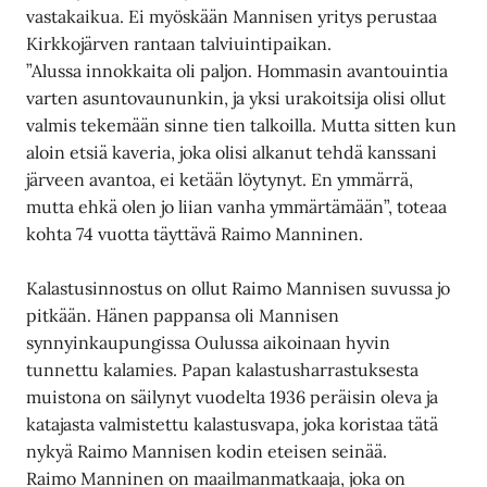
vastakaikua. Ei myöskään Mannisen yritys perustaa
Kirkkojärven rantaan talviuintipaikan.
”Alussa innokkaita oli paljon. Hommasin avantouintia
varten asuntovaununkin, ja yksi urakoitsija olisi ollut
valmis tekemään sinne tien talkoilla. Mutta sitten kun
aloin etsiä kaveria, joka olisi alkanut tehdä kanssani
järveen avantoa, ei ketään löytynyt. En ymmärrä,
mutta ehkä olen jo liian vanha ymmärtämään”, toteaa
kohta 74 vuotta täyttävä Raimo Manninen.
Kalastusinnostus on ollut Raimo Mannisen suvussa jo
pitkään. Hänen pappansa oli Mannisen
synnyinkaupungissa Oulussa aikoinaan hyvin
tunnettu kalamies. Papan kalastusharrastuksesta
muistona on säilynyt vuodelta 1936 peräisin oleva ja
katajasta valmistettu kalastusvapa, joka koristaa tätä
nykyä Raimo Mannisen kodin eteisen seinää.
Raimo Manninen on maailmanmatkaaja, joka on