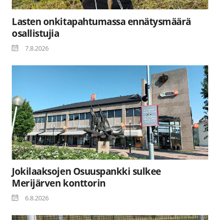
Lasten onkitapahtumassa ennätysmäärä
osallistujia
7.8.2026
Jokilaaksojen Osuuspankki sulkee
Merijärven konttorin
6.8.2026