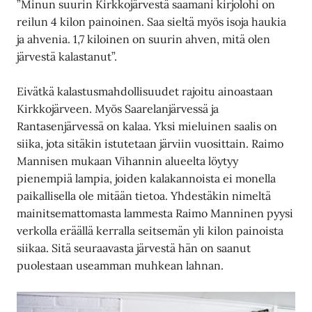
”Minun suurin Kirkkojärvestä saamani kirjolohi on
reilun 4 kilon painoinen. Saa sieltä myös isoja haukia
ja ahvenia. 1,7 kiloinen on suurin ahven, mitä olen
järvestä kalastanut”.
Eivätkä kalastusmahdollisuudet rajoitu ainoastaan
Kirkkojärveen. Myös Saarelanjärvessä ja
Rantasenjärvessä on kalaa. Yksi mieluinen saalis on
siika, jota sitäkin istutetaan järviin vuosittain. Raimo
Mannisen mukaan Vihannin alueelta löytyy
pienempiä lampia, joiden kalakannoista ei monella
paikallisella ole mitään tietoa. Yhdestäkin nimeltä
mainitsemattomasta lammesta Raimo Manninen pyysi
verkolla eräällä kerralla seitsemän yli kilon painoista
siikaa. Sitä seuraavasta järvestä hän on saanut
puolestaan useamman muhkean lahnan.