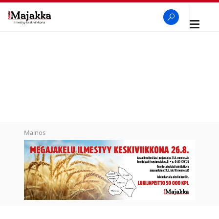
Avaa
navigaa
SeutuMajakka
Haku
Mainos