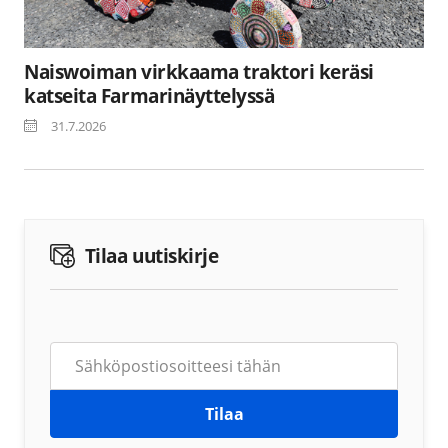
Naiswoiman virkkaama traktori keräsi
katseita Farmarinäyttelyssä
31.7.2026
Tilaa uutiskirje
Tilaa