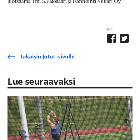
luotsaama Tmi S.Palosaari ja Isännöinti Viikari Oy.
Jaa:
Takaisin Jutut -sivulle
Lue seuraavaksi