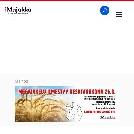
Avaa
navigaa
SeutuMajakka
Haku
Mainos