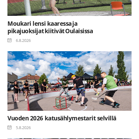
Moukari lensi kaaressa ja
pikajuoksijat kiitivät Oulaisissa
6.8.2026
Vuoden 2026 katusählymestarit selvillä
5.8.2026