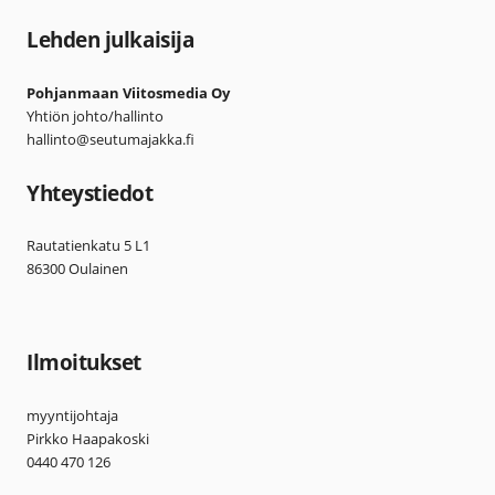
Lehden julkaisija
Pohjanmaan Viitosmedia Oy
Yhtiön johto/hallinto
hallinto@seutumajakka.fi
Yhteystiedot
Rautatienkatu 5 L1
86300 Oulainen
Ilmoitukset
myyntijohtaja
Pirkko Haapakoski
0440 470 126