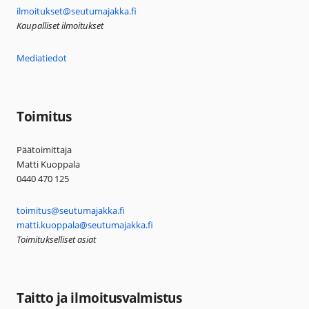
ilmoitukset@seutumajakka.fi
Kaupalliset ilmoitukset
Mediatiedot
Toimitus
Päätoimittaja
Matti Kuoppala
0440 470 125
toimitus@seutumajakka.fi
matti.kuoppala@seutumajakka.fi
Toimitukselliset asiat
Taitto ja ilmoitusvalmistus