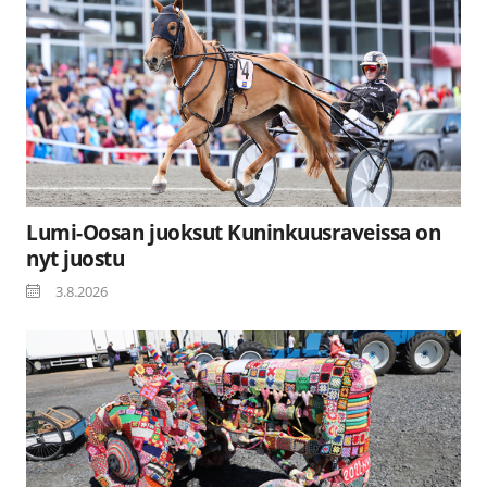
Lumi-Oosan juoksut Kuninkuusraveissa on
nyt juostu
3.8.2026