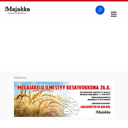
Avaa
navigaa
SeutuMajakka
Haku
Mainos