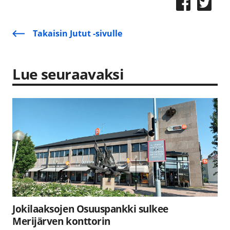
Takaisin Jutut -sivulle
Lue seuraavaksi
Jokilaaksojen Osuuspankki sulkee
Merijärven konttorin