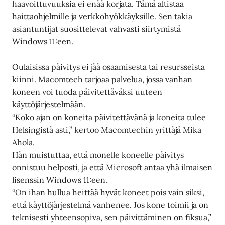
haavoittuvuuksia ei enää korjata. Tämä altistaa
haittaohjelmille ja verkkohyökkäyksille. Sen takia
asiantuntijat suosittelevat vahvasti siirtymistä
Windows 11:een.
Oulaisissa päivitys ei jää osaamisesta tai resursseista
kiinni. Macomtech tarjoaa palvelua, jossa vanhan
koneen voi tuoda päivitettäväksi uuteen
käyttöjärjestelmään.
“Koko ajan on koneita päivitettävänä ja koneita tulee
Helsingistä asti,” kertoo Macomtechin yrittäjä Mika
Ahola.
Hän muistuttaa, että monelle koneelle päivitys
onnistuu helposti, ja että Microsoft antaa yhä ilmaisen
lisenssin Windows 11:een.
“On ihan hullua heittää hyvät koneet pois vain siksi,
että käyttöjärjestelmä vanhenee. Jos kone toimii ja on
teknisesti yhteensopiva, sen päivittäminen on fiksua,”