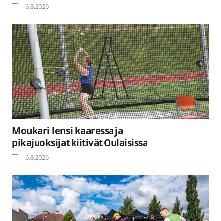
6.8.2026
Moukari lensi kaaressa ja
pikajuoksijat kiitivät Oulaisissa
6.8.2026