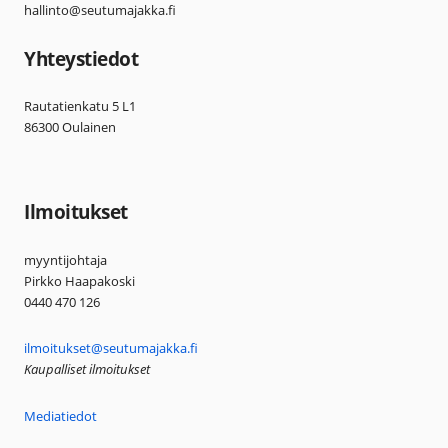
hallinto@seutumajakka.fi
Yhteystiedot
Rautatienkatu 5 L1
86300 Oulainen
Ilmoitukset
myyntijohtaja
Pirkko Haapakoski
0440 470 126
ilmoitukset@seutumajakka.fi
Kaupalliset ilmoitukset
Mediatiedot