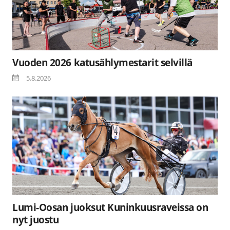
Vuoden 2026 katusählymestarit selvillä
5.8.2026
Lumi-Oosan juoksut Kuninkuusraveissa on
nyt juostu