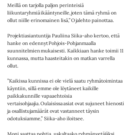
Meillä on tarjolla paljon perinteisiä
liikuntaryhmiä ikääntyneille, joten tämä ryhmä on
ollut niille erinomainen lisä,” Ojalehto painottaa.
Projektiasiantuntija Pauliina Siika-aho kertoo, että
hanke on edennyt Pohjois-Pohjanmaalla
suunnitelmien mukaisesti. Kaikkiaan hanke toimii 11
kunnassa, mutta haasteitakin on matkan varrella
ollut.
”Kaikissa kunnissa ei ole vielä saatu ryhmätoimintaa
käyntiin, sillä emme ole löytäneet kaikille
paikkakunnille vapaaehtoisia
vertaisohjaajia. Oulaisissa asiat ovat sujuneet hienosti
ja osallistujamäärät ovat vastanneet täysin
odotuksiamme,” Siika-aho iloitsee.
Moni saattaa pohtia, uskaltaako ryhmänvetäjäksi