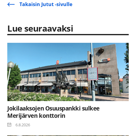
Takaisin Jutut -sivulle
Lue seuraavaksi
Jokilaaksojen Osuuspankki sulkee
Merijärven konttorin
6.8.2026