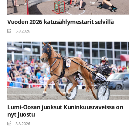
Vuoden 2026 katusählymestarit selvillä
5.8.2026
Lumi-Oosan juoksut Kuninkuusraveissa on
nyt juostu
3.8.2026