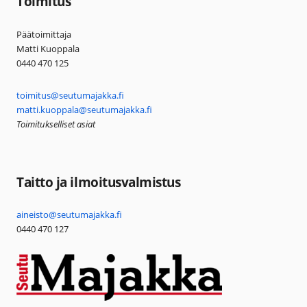
Toimitus
Päätoimittaja
Matti Kuoppala
0440 470 125
toimitus@seutumajakka.fi
matti.kuoppala@seutumajakka.fi
Toimitukselliset asiat
Taitto ja ilmoitusvalmistus
aineisto@seutumajakka.fi
0440 470 127