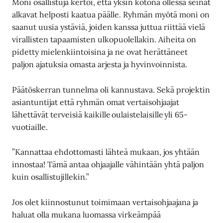
Moni osallistuja kertoi, että yksin kotona ollessa seinät
alkavat helposti kaatua päälle. Ryhmän myötä moni on
saanut uusia ystäviä, joiden kanssa juttua riittää vielä
virallisten tapaamisten ulkopuolellakin. Aiheita on
pidetty mielenkiintoisina ja ne ovat herättäneet
paljon ajatuksia omasta arjesta ja hyvinvoinnista.
Päätöskerran tunnelma oli kannustava. Sekä projektin
asiantuntijat että ryhmän omat vertaisohjaajat
lähettävät terveisiä kaikille oulaistelaisille yli 65-
vuotiaille.
”Kannattaa ehdottomasti lähteä mukaan, jos yhtään
innostaa! Tämä antaa ohjaajalle vähintään yhtä paljon
kuin osallistujillekin.”
Jos olet kiinnostunut toimimaan vertaisohjaajana ja
haluat olla mukana luomassa virkeämpää