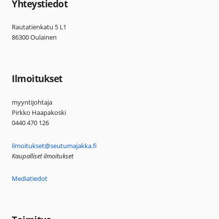
Yhteystiedot
Rautatienkatu 5 L1
86300 Oulainen
Ilmoitukset
myyntijohtaja
Pirkko Haapakoski
0440 470 126
ilmoitukset@seutumajakka.fi
Kaupalliset ilmoitukset
Mediatiedot