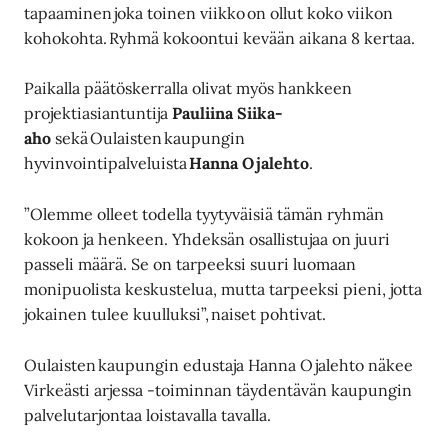
tapaaminen joka toinen viikko on ollut koko viikon
kohokohta. Ryhmä kokoontui kevään aikana 8 kertaa.
Paikalla päätöskerralla olivat myös hankkeen
projektiasiantuntija
Pauliina Siika-
aho
sekä Oulaisten kaupungin
hyvinvointipalveluista
Hanna Ojalehto
.
”Olemme olleet todella tyytyväisiä tämän ryhmän
kokoon ja henkeen. Yhdeksän osallistujaa on juuri
passeli määrä. Se on tarpeeksi suuri luomaan
monipuolista keskustelua, mutta tarpeeksi pieni, jotta
jokainen tulee kuulluksi”, naiset pohtivat.
Oulaisten kaupungin edustaja Hanna Ojalehto näkee
Virkeästi arjessa -toiminnan täydentävän kaupungin
palvelutarjontaa loistavalla tavalla.