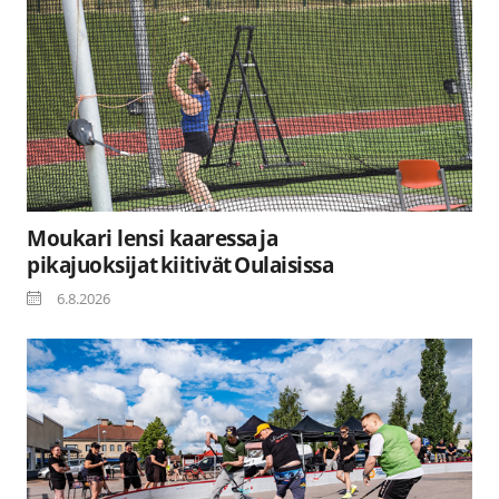
Moukari lensi kaaressa ja
pikajuoksijat kiitivät Oulaisissa
6.8.2026