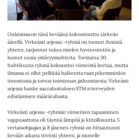
Oulaisissa on tänä keväänä kokoonnuttu tärkeän
äärellä. Virkeästi arjessa -ryhmä on tuonut ihmisiä
yhteen, tarjonnut tukea mielen hyvinvointiin ja
luonut uusia ystävyyssuhteita. Torstaina 30.
huhtikuuta ryhmä kokoontui viimeistä kertaa, mutta
ilmassa ei ollut pelkkää haikeutta vaan pikemminkin
innostusta ja toivoa toiminnan jatkumisesta. Virkeästi
arjessa hanke saa rahoituksen STM:n terveyden
edistämisen määrärahasta.
Virkeästi arjessa -ryhmän viimeinen tapaaminen
vappuaattona oli täynnä lämpöä ja kiitollisuutta. 5
vertaisohjaajan ja 8 jäsenen ryhmä on hitsautunut
kevään aikana tiiviisti yhteen, ja monelle