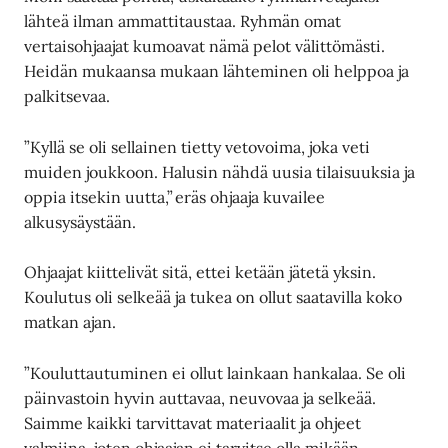
lähteä ilman ammattitaustaa. Ryhmän omat
vertaisohjaajat kumoavat nämä pelot välittömästi.
Heidän mukaansa mukaan lähteminen oli helppoa ja
palkitsevaa.
”Kyllä se oli sellainen tietty vetovoima, joka veti
muiden joukkoon. Halusin nähdä uusia tilaisuuksia ja
oppia itsekin uutta,” eräs ohjaaja kuvailee
alkusysäystään.
Ohjaajat kiittelivät sitä, ettei ketään jätetä yksin.
Koulutus oli selkeää ja tukea on ollut saatavilla koko
matkan ajan.
”Kouluttautuminen ei ollut lainkaan hankalaa. Se oli
päinvastoin hyvin auttavaa, neuvovaa ja selkeää.
Saimme kaikki tarvittavat materiaalit ja ohjeet
valmiina, joten ohjaajan ei tarvitse olla mikään