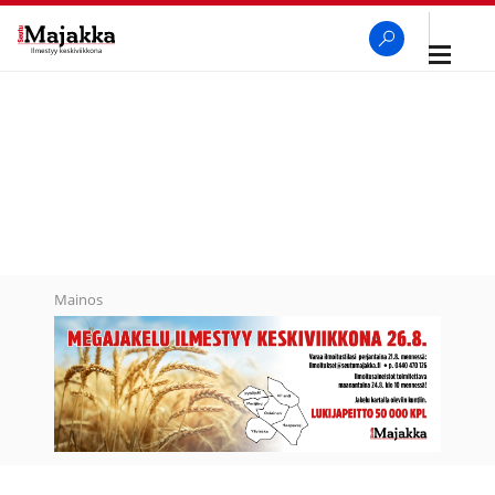
Avaa
navigaa
SeutuMajakka
Haku
Mainos