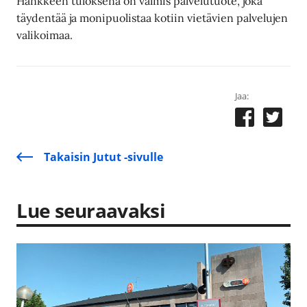
Hankkeen tuloksena on valmis palvelutuote, joka
täydentää ja monipuolistaa kotiin vietävien palvelujen
valikoimaa.
Jaa:
Takaisin Jutut -sivulle
Lue seuraavaksi