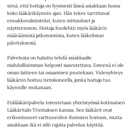
siinä, että hoitaja on fyysisesti läsnä asiakkaan luona
koko lääkärikäynnin ajan. Hän tekee tarvittavat
ennakkovalmistelut, kuten mittaukset ja
näytteenoton. Hoitaja huolehtii myös lääkärin
määräämistä jatkotoimista, kuten lääkelistan
päivityksestä.
Palvelusta on haluttu tehdä asiakkaalle
mahdollisimman helposti saavutettava. Esteenä ei ole
oman laitteen tai osaamisen puutekaan. Videoyhteys
lääkäriin hoituu tietokoneella, jonka hoitaja tuo
käynnille mukanaan.
Etälääkäripalvelu toteutetaan yhteistyössä kotimaisen
Lääkäritalo Trinitaksen kanssa. Sen lääkärit ovat
erikoistuneet varttuneiden ihmisten hoitoon, mutta
asiakkaan ikä ei silti rajoita palvelun käyttöä.