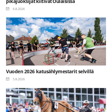
pikajuoksijat kiitivät Oulaisissa
6.8.2026
Vuoden 2026 katusählymestarit selvillä
5.8.2026