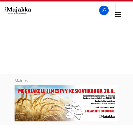
Avaa
navigaa
SeutuMajakka
Haku
Mainos