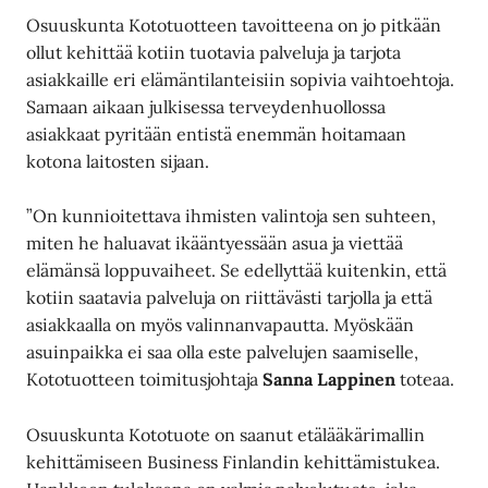
Osuuskunta Kototuotteen tavoitteena on jo pitkään
ollut kehittää kotiin tuotavia palveluja ja tarjota
asiakkaille eri elämäntilanteisiin sopivia vaihtoehtoja.
Samaan aikaan julkisessa terveydenhuollossa
asiakkaat pyritään entistä enemmän hoitamaan
kotona laitosten sijaan.
”On kunnioitettava ihmisten valintoja sen suhteen,
miten he haluavat ikääntyessään asua ja viettää
elämänsä loppuvaiheet. Se edellyttää kuitenkin, että
kotiin saatavia palveluja on riittävästi tarjolla ja että
asiakkaalla on myös valinnanvapautta. Myöskään
asuinpaikka ei saa olla este palvelujen saamiselle,
Kototuotteen toimitusjohtaja
Sanna Lappinen
toteaa.
Osuuskunta Kototuote on saanut etälääkärimallin
kehittämiseen Business Finlandin kehittämistukea.