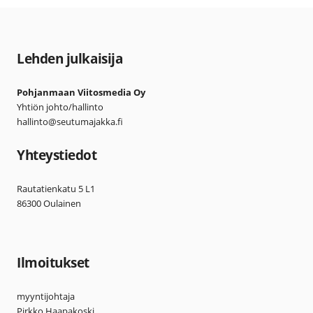
Lehden julkaisija
Pohjanmaan Viitosmedia Oy
Yhtiön johto/hallinto
hallinto@seutumajakka.fi
Yhteystiedot
Rautatienkatu 5 L1
86300 Oulainen
Ilmoitukset
myyntijohtaja
Pirkko Haapakoski