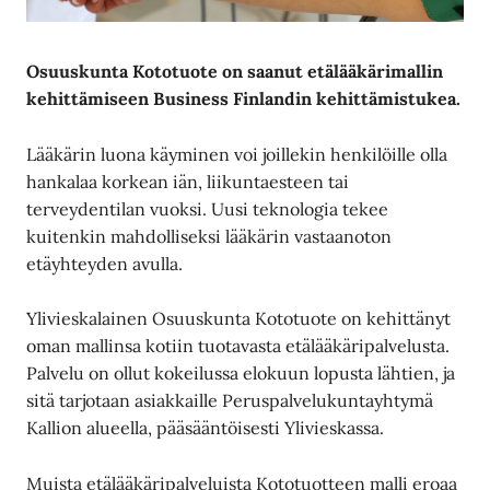
Osuuskunta Kototuote on saanut etälääkärimallin
kehittämiseen Business Finlandin kehittämistukea.
Lääkärin luona käyminen voi joillekin henkilöille olla
hankalaa korkean iän, liikuntaesteen tai
terveydentilan vuoksi. Uusi teknologia tekee
kuitenkin mahdolliseksi lääkärin vastaanoton
etäyhteyden avulla.
Ylivieskalainen Osuuskunta Kototuote on kehittänyt
oman mallinsa kotiin tuotavasta etälääkäripalvelusta.
Palvelu on ollut kokeilussa elokuun lopusta lähtien, ja
sitä tarjotaan asiakkaille Peruspalvelukuntayhtymä
Kallion alueella, pääsääntöisesti Ylivieskassa.
Muista etälääkäripalveluista Kototuotteen malli eroaa