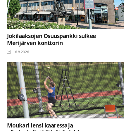
Jokilaaksojen Osuuspankki sulkee
Merijärven konttorin
6.8.2026
Moukari lensi kaaressa ja