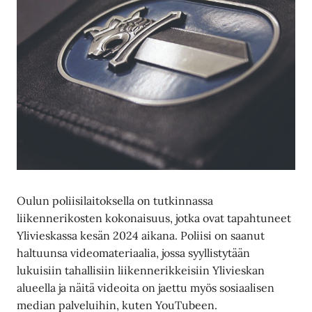
Oulun poliisilaitoksella on tutkinnassa
liikennerikosten kokonaisuus, jotka ovat tapahtuneet
Ylivieskassa kesän 2024 aikana. Poliisi on saanut
haltuunsa videomateriaalia, jossa syyllistytään
lukuisiin tahallisiin liikennerikkeisiin Ylivieskan
alueella ja näitä videoita on jaettu myös sosiaalisen
median palveluihin, kuten YouTubeen.