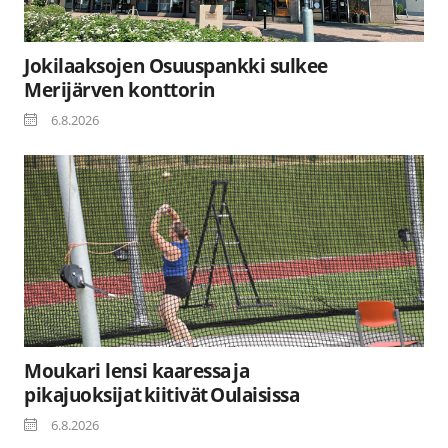
Jokilaaksojen Osuuspankki sulkee
Merijärven konttorin
6.8.2026
Moukari lensi kaaressa ja
pikajuoksijat kiitivät Oulaisissa
6.8.2026