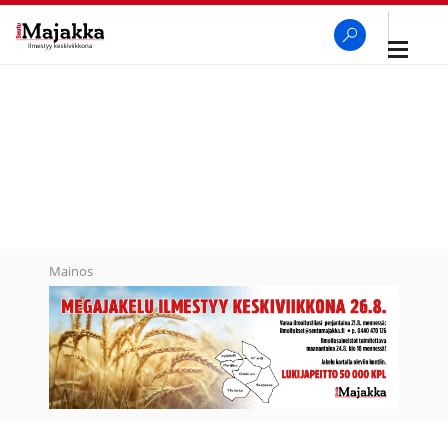
Avaa
navigaa
SeutuMajakka
Haku
Mainos