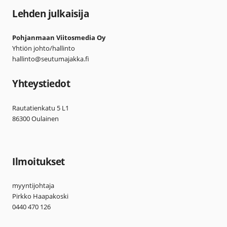
Lehden julkaisija
Pohjanmaan Viitosmedia Oy
Yhtiön johto/hallinto
hallinto@seutumajakka.fi
Yhteystiedot
Rautatienkatu 5 L1
86300 Oulainen
Ilmoitukset
myyntijohtaja
Pirkko Haapakoski
0440 470 126