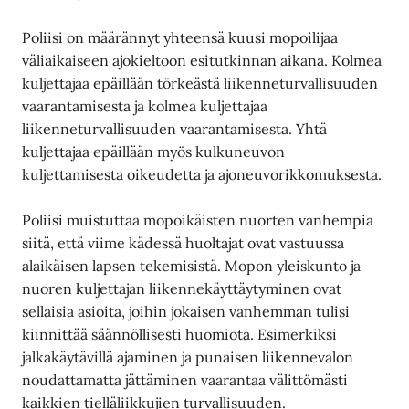
Poliisi on määrännyt yhteensä kuusi mopoilijaa
väliaikaiseen ajokieltoon esitutkinnan aikana. Kolmea
kuljettajaa epäillään törkeästä liikenneturvallisuuden
vaarantamisesta ja kolmea kuljettajaa
liikenneturvallisuuden vaarantamisesta. Yhtä
kuljettajaa epäillään myös kulkuneuvon
kuljettamisesta oikeudetta ja ajoneuvorikkomuksesta.
Poliisi muistuttaa mopoikäisten nuorten vanhempia
siitä, että viime kädessä huoltajat ovat vastuussa
alaikäisen lapsen tekemisistä. Mopon yleiskunto ja
nuoren kuljettajan liikennekäyttäytyminen ovat
sellaisia asioita, joihin jokaisen vanhemman tulisi
kiinnittää säännöllisesti huomiota. Esimerkiksi
jalkakäytävillä ajaminen ja punaisen liikennevalon
noudattamatta jättäminen vaarantaa välittömästi
kaikkien tielläliikkujien turvallisuuden.