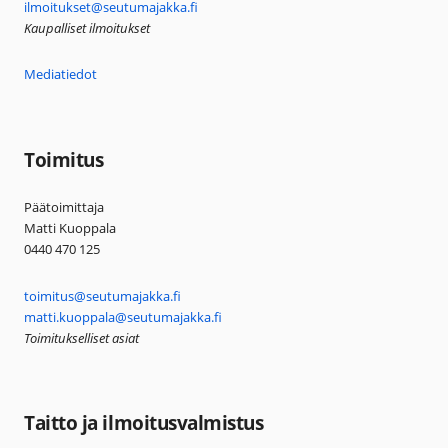
ilmoitukset@seutumajakka.fi
Kaupalliset ilmoitukset
Mediatiedot
Toimitus
Päätoimittaja
Matti Kuoppala
0440 470 125
toimitus@seutumajakka.fi
matti.kuoppala@seutumajakka.fi
Toimitukselliset asiat
Taitto ja ilmoitusvalmistus