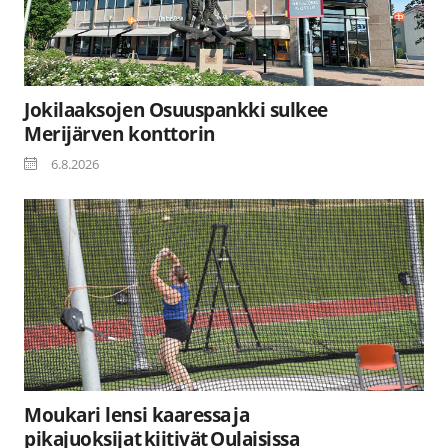
Jokilaaksojen Osuuspankki sulkee
Merijärven konttorin
6.8.2026
Moukari lensi kaaressa ja
pikajuoksijat kiitivät Oulaisissa