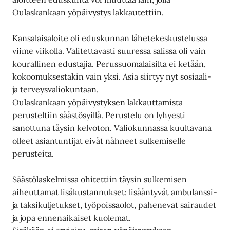
Oulaskankaan yöpäivystys lakkautettiin.
Kansalaisaloite oli eduskunnan lähetekeskustelussa
viime viikolla. Valitettavasti suuressa salissa oli vain
kourallinen edustajia. Perussuomalaisilta ei ketään,
kokoomuksestakin vain yksi. Asia siirtyy nyt sosiaali-
ja terveysvaliokuntaan.
Oulaskankaan yöpäivystyksen lakkauttamista
perusteltiin säästösyillä. Perustelu on lyhyesti
sanottuna täysin kelvoton. Valiokunnassa kuultavana
olleet asiantuntijat eivät nähneet sulkemiselle
perusteita.
Säästölaskelmissa ohitettiin täysin sulkemisen
aiheuttamat lisäkustannukset: lisääntyvät ambulanssi-
ja taksikuljetukset, työpoissaolot, pahenevat sairaudet
ja jopa ennenaikaiset kuolemat.