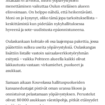
Sitäkään ei arvioitu, miten yöpäivystyksen
menettäminen vaikuttaa Oulun eteläisen alueen
elinvoimaan. On helppo nähdä, että heikentävästi.
Moni on jo kysynyt, oliko tämä jopa tarkoituksellista –
keskittämistä kun pidetään nykyhallituksessa
hyveenä ja sote-uudistusta epäonnistuneena.
Oulaskankaan kohtalo oli osa laajempaa pakettia, jossa
päätettiin sulkea useita yöpäivystyksiä. Oulaskangas
lisättiin listalle vastoin sairaalaverkkotyöryhmän
esitystä – vaikka Pohteen alueella kaikki olivat
lakkautusta vastaan: virkamiehet, puolueet ja
asukkaat.
Samaan aikaan Kouvolassa hallituspuolueiden
kansanedustajat pistivät oman uransa likoon ja
onnistuivat pelastamaan yöpäivystyksen. Perustelut
olivat: 80 000 asukkaan väestöpohja, pitkät etäisyydet