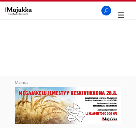
Avaa
navigaa
SeutuMajakka
Haku
Mainos