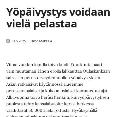
Yöpäivystys voidaan
vielä pelastaa
31.5.2025
TImo Mehtälä
Viime vuoden lopulla toivo kuoli. Eduskunta päätti
vain muutaman äänen erolla lakkauttaa Oulaskankaan
sairaalan perusterveydenhuollon yöpäivystyksen.
Asian ratkaisivat käytännössä alueemme
perussuomalaiset ja kokoomuslaiset kansanedustajat.
Alkuvuonna toivo heräsi henkiin, kun yöpäivystyksen
puolesta tehty kansalaisaloite keräsi hetkessä
vaadittavat 50 000 allekirjoitusta. Hyväksymällä
aloitteen eduskunta voi muuttaa lain, jolla