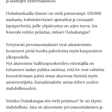
ja säästöjen kyseenalaisuus.
Oulaskankaalla tilanne on vielä painavampi: 126 000
asukasta, kolminkertaiset ajomatkat ja runsaasti
lapsiperheitä, joille yöpäivystys on arjen turva. Jos
Kouvola voitiin pelastaa, miksei Oulaskangas?
Erityisesti perussuomalaiset ovat aikaisemmin
luvanneet pitää huolta palveluista myös kaupunkien
ulkopuolella.
Nyt alueemme hallituspuolueiden edustajilla on
tuhannen taalan paikka osoittaa, että he ovat valmiita
kuuntelemaan paitsi oman alueensa ihmisiä myös
asiantuntijoita. Kansalaisaloite antaa siihen uuden
mahdollisuuden.
Voisiko Oulaskangas siis vielä pelastua? Se on täysin
mahdollista. Asia on alueemme perussuomalaisten ja