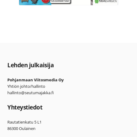
Lehden julkaisija
Pohjanmaan Viitosmedia Oy
Yhtiön johto/hallinto
hallinto@seutumajakka.fi
Yhteystiedot
Rautatienkatu 5 L1
86300 Oulainen