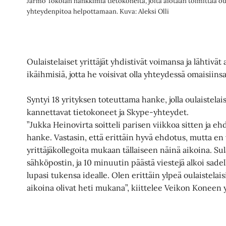
Jarmo Tokolan hankkimia tietokoneita, joita aiotaan toimittaa ou
yhteydenpitoa helpottamaan. Kuva: Aleksi Olli
Oulaistelaiset yrittäjät yhdistivät voimansa ja lähtivä
ikäihmisiä, jotta he voisivat olla yhteydessä omaisii
Syntyi 18 yrityksen toteuttama hanke, jolla oulaistelai
kannettavat tietokoneet ja Skype-yhteydet.
”Jukka Heinovirta soitteli parisen viikkoa sitten ja ehd
hanke. Vastasin, että erittäin hyvä ehdotus, mutta en 
yrittäjäkollegoita mukaan tällaiseen näinä aikoina. Sul
sähköpostin, ja 10 minuutin päästä viestejä alkoi sad
lupasi tukensa idealle. Olen erittäin ylpeä oulaistelaisi
aikoina olivat heti mukana”, kiittelee Veikon Koneen y