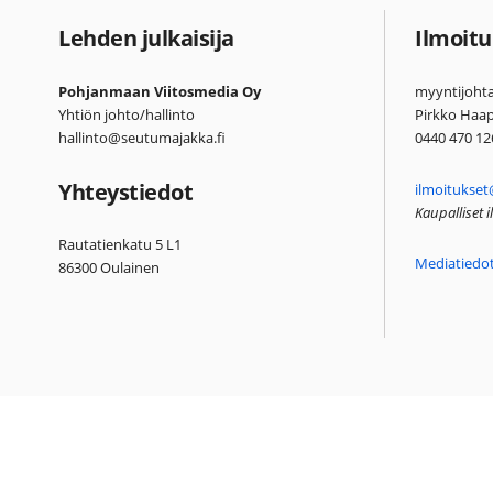
Lehden julkaisija
Ilmoitu
Pohjanmaan Viitosmedia Oy
myyntijohta
Yhtiön johto/hallinto
Pirkko Haa
hallinto@seutumajakka.fi
0440 470 12
Yhteystiedot
ilmoitukset
Kaupalliset 
Rautatienkatu 5 L1
Mediatiedo
86300 Oulainen