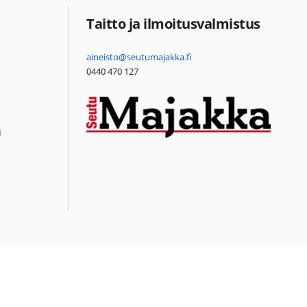
Taitto ja ilmoitusvalmistus
aineisto@seutumajakka.fi
0440 470 127
i