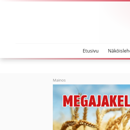
SeutuMajakka
Yrittäjät avuksi ikäihmisille
Etusivu
Näköisleh
Mainos