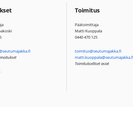
kset
Toimitus
ja
Päätoimittaja
pakoski
Matti Kuoppala
6
0440 470 125
@seutumajakka.fi
toimitus@seutumajakka.fi
ilmoitukset
matti.kuoppala@seutumajakka.f
Toimitukselliset asiat
t