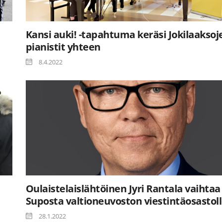
Kansi auki! -tapahtuma keräsi Jokilaaksoj
pianistit yhteen
8.4.2022
Oulaistelaislähtöinen Jyri Rantala vaihtaa
Suposta valtioneuvoston viestintäosastol
28.1.2022