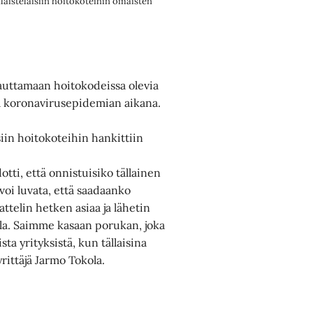
laistelaisiin hoitokoteihin omaisten
t auttamaan hoitokodeissa olevia
nsa koronavirusepidemian aikana.
siin hoitokoteihin hankittiin
otti, että onnistuisiko tällainen
voi luvata, että saadaanko
attelin hetken asiaa ja lähetin
ella. Saimme kasaan porukan, joka
sta yrityksistä, kun tällaisina
rittäjä Jarmo Tokola.