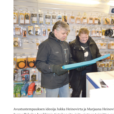
Avustustempauksen ideoija Jukka Heinovirta ja Marjaana Heinovi