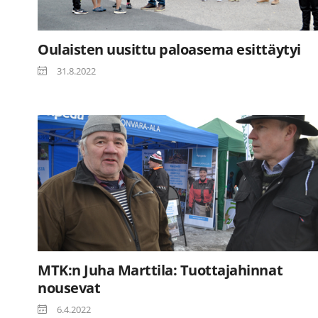
Oulaisten uusittu paloasema esittäytyi
31.8.2022
MTK:n Juha Marttila: Tuottajahinnat
nousevat
6.4.2022