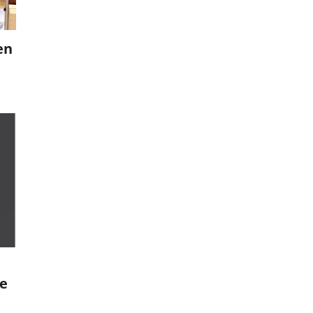
en
le