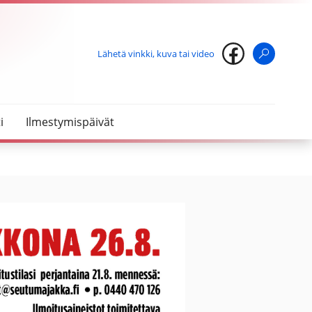
Lähetä vinkki, kuva tai video
Haku
i
Ilmestymispäivät