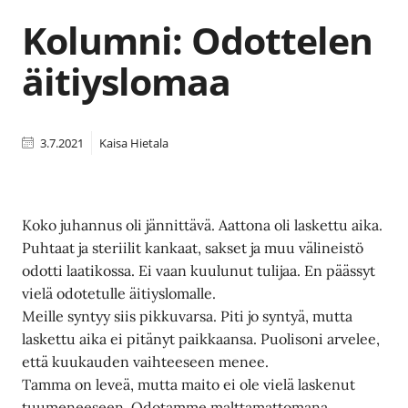
Kolumni: Odottelen
äitiyslomaa
3.7.2021
Kaisa Hietala
Koko juhannus oli jännittävä. Aattona oli laskettu aika.
Puhtaat ja steriilit kankaat, sakset ja muu välineistö
odotti laatikossa. Ei vaan kuulunut tulijaa. En päässyt
vielä odotetulle äitiyslomalle.
Meille syntyy siis pikkuvarsa. Piti jo syntyä, mutta
laskettu aika ei pitänyt paikkaansa. Puolisoni arvelee,
että kuukauden vaihteeseen menee.
Tamma on leveä, mutta maito ei ole vielä laskenut
tuumeneeseen. Odotamme malttamattomana.