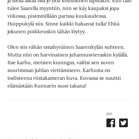
ja siellä alkaa olla jo yksi koulullinen lapsiakin. Kun talo
tulee Saarella myyntiin, niin se käy kaupaksi jopa
viikossa, pisimmillään parissa kuukaudessa.
Huippukylä siis. Sinne kaikki haluavat tulla! Ehkä
jokunen poikkeuskin tähän löytyy.
Olen siis vähän omahyväinen Saarenkylän suhteen.
Mutta niin on harvinainen juhannusvieraskin kylällä.
Itse karhu, metsien kuningas, valitsi sen suven
suurimman juhlan viettämiseen. Karhusta on
todisteena riistakameran kuva. Kuvassa se nauttii
elämästään Kunnarin suon takana!
Jaa: