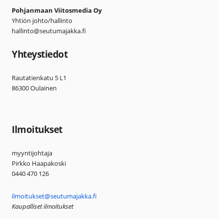
Pohjanmaan Viitosmedia Oy
Yhtiön johto/hallinto
hallinto@seutumajakka.fi
Yhteystiedot
Rautatienkatu 5 L1
86300 Oulainen
Ilmoitukset
myyntijohtaja
Pirkko Haapakoski
0440 470 126
ilmoitukset@seutumajakka.fi
Kaupalliset ilmoitukset