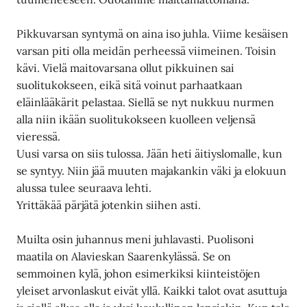
Pikkuvarsan syntymä on aina iso juhla. Viime kesäisen
varsan piti olla meidän perheessä viimeinen. Toisin
kävi. Vielä maitovarsana ollut pikkuinen sai
suolitukokseen, eikä sitä voinut parhaatkaan
eläinlääkärit pelastaa. Siellä se nyt nukkuu nurmen
alla niin ikään suolitukokseen kuolleen veljensä
vieressä.
Uusi varsa on siis tulossa. Jään heti äitiyslomalle, kun
se syntyy. Niin jää muuten majakankin väki ja elokuun
alussa tulee seuraava lehti.
Yrittäkää pärjätä jotenkin siihen asti.
Muilta osin juhannus meni juhlavasti. Puolisoni
maatila on Alavieskan Saarenkylässä. Se on
semmoinen kylä, johon esimerkiksi kiinteistöjen
yleiset arvonlaskut eivät yllä. Kaikki talot ovat asuttuja