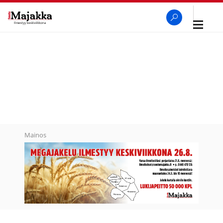
Avaa
navigaa
SeutuMajakka
Haku
Mainos