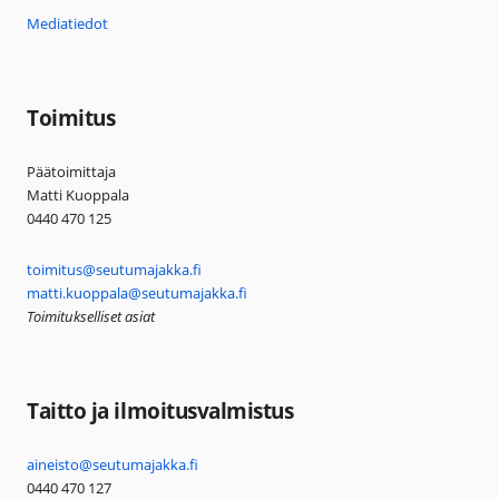
Mediatiedot
Toimitus
Päätoimittaja
Matti Kuoppala
0440 470 125
toimitus@seutumajakka.fi
matti.kuoppala@seutumajakka.fi
Toimitukselliset asiat
Taitto ja ilmoitusvalmistus
aineisto@seutumajakka.fi
0440 470 127