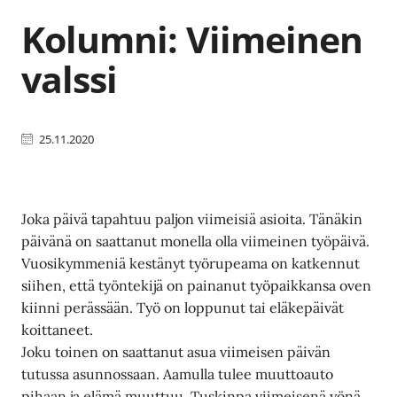
Kolumni: Viimeinen
valssi
25.11.2020
Joka päivä tapahtuu paljon viimeisiä asioita. Tänäkin
päivänä on saattanut monella olla viimeinen työpäivä.
Vuosikymmeniä kestänyt työrupeama on katkennut
siihen, että työntekijä on painanut työpaikkansa oven
kiinni perässään. Työ on loppunut tai eläkepäivät
koittaneet.
Joku toinen on saattanut asua viimeisen päivän
tutussa asunnossaan. Aamulla tulee muuttoauto
pihaan ja elämä muuttuu. Tuskinpa viimeisenä yönä,