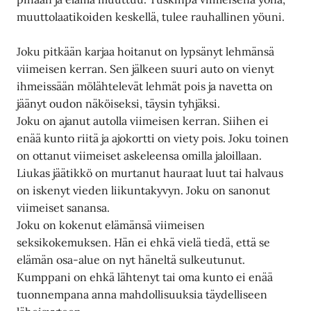
muuttolaatikoiden keskellä, tulee rauhallinen yöuni.
Joku pitkään karjaa hoitanut on lypsänyt lehmänsä
viimeisen kerran. Sen jälkeen suuri auto on vienyt
ihmeissään mölähtelevät lehmät pois ja navetta on
jäänyt oudon näköiseksi, täysin tyhjäksi.
Joku on ajanut autolla viimeisen kerran. Siihen ei
enää kunto riitä ja ajokortti on viety pois. Joku toinen
on ottanut viimeiset askeleensa omilla jaloillaan.
Liukas jäätikkö on murtanut hauraat luut tai halvaus
on iskenyt vieden liikuntakyvyn. Joku on sanonut
viimeiset sanansa.
Joku on kokenut elämänsä viimeisen
seksikokemuksen. Hän ei ehkä vielä tiedä, että se
elämän osa-alue on nyt häneltä sulkeutunut.
Kumppani on ehkä lähtenyt tai oma kunto ei enää
tuonnempana anna mahdollisuuksia täydelliseen