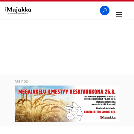
Avaa
navigaa
SeutuMajakka
Haku
Mainos