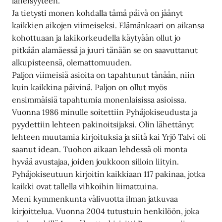
läheisyyteen.
Ja tietysti monen kohdalla tämä päivä on jäänyt
kaikkien aikojen viimeiseksi. Elämänkaari on aikansa
kohottuaan ja lakikorkeudella käytyään ollut jo
pitkään alamäessä ja juuri tänään se on saavuttanut
alkupisteensä, olemattomuuden.
Paljon viimeisiä asioita on tapahtunut tänään, niin
kuin kaikkina päivinä. Paljon on ollut myös
ensimmäisiä tapahtumia monenlaisissa asioissa.
Vuonna 1986 minulle soitettiin Pyhäjokiseudusta ja
pyydettiin lehteen pakinoitsijaksi. Olin lähettänyt
lehteen muutamia kirjoituksia ja siitä kai Yrjö Talvi oli
saanut idean. Tuohon aikaan lehdessä oli monta
hyvää avustajaa, joiden joukkoon silloin liityin.
Pyhäjokiseutuun kirjoitin kaikkiaan 117 pakinaa, jotka
kaikki ovat tallella vihkoihin liimattuina.
Meni kymmenkunta välivuotta ilman jatkuvaa
kirjoittelua. Vuonna 2004 tutustuin henkilöön, joka