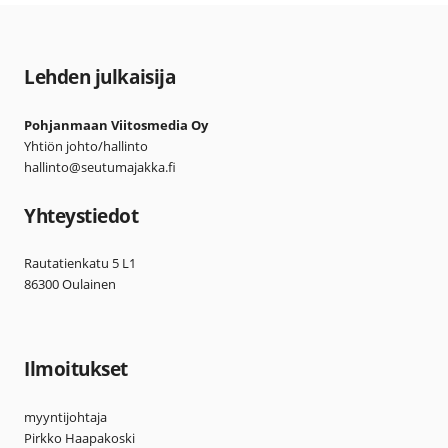
Lehden julkaisija
Pohjanmaan Viitosmedia Oy
Yhtiön johto/hallinto
hallinto@seutumajakka.fi
Yhteystiedot
Rautatienkatu 5 L1
86300 Oulainen
Ilmoitukset
myyntijohtaja
Pirkko Haapakoski