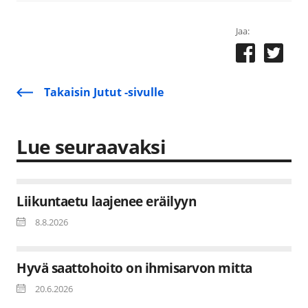
Jaa:
Takaisin Jutut -sivulle
Lue seuraavaksi
Liikuntaetu laajenee eräilyyn
8.8.2026
Hyvä saattohoito on ihmisarvon mitta
20.6.2026