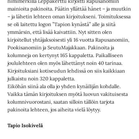
nimimerkillä Leppäkerttu kirjoitti Rapusanomiin
mainioita pakinoita. Päätin yllättää hänet – ja muutkin
– ja lähetin lehteen oman kirjoitukseni. Toimituksessa
se oli laitettu logon ”Tapion kynästä” alle ja siitä
ymmärsin, että lisää kaivattiin. Nyt sitten olen
kirjoitellut yhtäjaksoisesti yli 16 vuotta Rapusanomiin,
Pookisanomiin ja SeutuMajakkaan. Pakinoita ja
kolumneja on kertynyt 165 kappaletta. Paikalliseen
joululehteen olen myös lähettänyt noin 40 tarinaa.
Kirjoituksiani kotiseudun lehdissä on siis kaikkiaan
julkaistu noin 320 kappaletta.
Eiköhän siinä ala olla jo yhden kynäilijän kohdalle.
Vaikka tämän kirjoituksen myötä luovun vakituisesta
kolumnivuorostani, saatan silloin tällöin tarjota
pakinoita lehteen, jos aiheita vielä löytyy.
Tapio Isokivelä