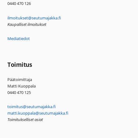
0440 470 126
ilmoitukset@seutumajakka.fi
Kaupalliset ilmoitukset
Mediatiedot
Toimitus
Päätoimittaja
Matti Kuoppala
0440 470 125
toimitus@seutumajakka.fi
matti.kuoppala@seutumajakka.fi
Toimitukselliset asiat