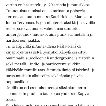
varten on haastateltu yli 70 artistia ja muusikkoa.
Tunnetuista nimistä oman tarinansa pääsevät
kertomaan muun muassa Katri Helena, Mariska ja
Jonna Tervomaa. Isojen nimien lisäksi kirjan sivuilla
esille pääsevät monet vähemmän tunnetut
underground-muusikot aina punkista metalliin ja
hardcoreen saakka.
Tiina Käpylällä ja Anna-Elena Pääkkölällä oli
kirjaprojektissa selvä työnjako: Käpylä keskittyi
omimmalle alueelleen eli underground-artisteihin
sekä metalli-, indie- ja hardcoremusiikkiin.
Pääkkölän tontille taas jäi tutkia ilmiöitä iskelmä- ja
tanssimusiikin alkuajoilta sekä tämän päivän
popmusiikista.
”Meillä on eri osaamisalueet ja siksi alun perin
aloimmekin puuhata tätä kirjaa yhdessä”, Käpylä
toteaa.
Kun lukee historiankirjoja mistä aiheesta tahansa, on