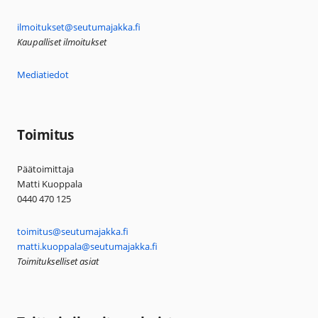
ilmoitukset@seutumajakka.fi
Kaupalliset ilmoitukset
Mediatiedot
Toimitus
Päätoimittaja
Matti Kuoppala
0440 470 125
toimitus@seutumajakka.fi
matti.kuoppala@seutumajakka.fi
Toimitukselliset asiat