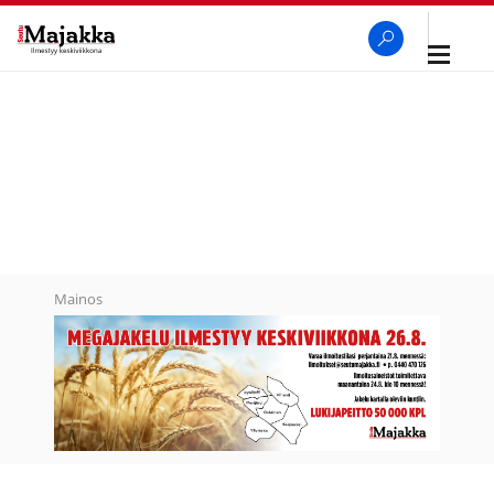
Avaa
navigaa
SeutuMajakka
Haku
Mainos