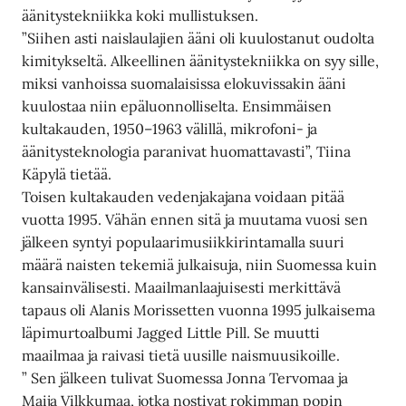
äänitystekniikka koki mullistuksen.
”Siihen asti naislaulajien ääni oli kuulostanut oudolta
kimitykseltä. Alkeellinen äänitystekniikka on syy sille,
miksi vanhoissa suomalaisissa elokuvissakin ääni
kuulostaa niin epäluonnolliselta. Ensimmäisen
kultakauden, 1950–1963 välillä, mikrofoni- ja
äänitysteknologia paranivat huomattavasti”, Tiina
Käpylä tietää.
Toisen kultakauden vedenjakajana voidaan pitää
vuotta 1995. Vähän ennen sitä ja muutama vuosi sen
jälkeen syntyi populaarimusiikkirintamalla suuri
määrä naisten tekemiä julkaisuja, niin Suomessa kuin
kansainvälisesti. Maailmanlaajuisesti merkittävä
tapaus oli Alanis Morissetten vuonna 1995 julkaisema
läpimurtoalbumi Jagged Little Pill. Se muutti
maailmaa ja raivasi tietä uusille naismuusikoille.
” Sen jälkeen tulivat Suomessa Jonna Tervomaa ja
Maija Vilkkumaa, jotka nostivat rokimman popin