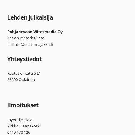
Lehden julkaisija
Pohjanmaan Viitosmedia Oy
Yhtiön johto/hallinto
hallinto@seutumajakka.fi
Yhteystiedot
Rautatienkatu 5 L1
86300 Oulainen
Ilmoitukset
myyntijohtaja
Pirkko Haapakoski
0440 470 126