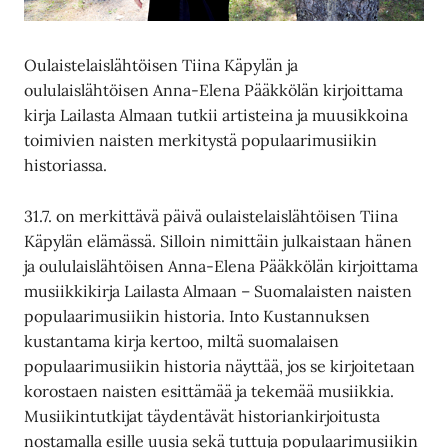
Oulaistelaislähtöisen Tiina Käpylän ja
oululaislähtöisen Anna-Elena Pääkkölän kirjoittama
kirja Lailasta Almaan tutkii artisteina ja muusikkoina
toimivien naisten merkitystä populaarimusiikin
historiassa.
31.7. on merkittävä päivä oulaistelaislähtöisen Tiina
Käpylän elämässä. Silloin nimittäin julkaistaan hänen
ja oululaislähtöisen Anna-Elena Pääkkölän kirjoittama
musiikkikirja Lailasta Almaan – Suomalaisten naisten
populaarimusiikin historia. Into Kustannuksen
kustantama kirja kertoo, miltä suomalaisen
populaarimusiikin historia näyttää, jos se kirjoitetaan
korostaen naisten esittämää ja tekemää musiikkia.
Musiikintutkijat täydentävät historiankirjoitusta
nostamalla esille uusia sekä tuttuja populaarimusiikin