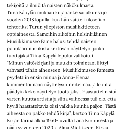
tekijöitä ja ilmiöitä naisten näkökulmasta.
Tiina Käpylän mukaan kirjahanke sai alkunsa jo
vuoden 2018 lopulla, kun hän väitteli filosofian
tohtoriksi Turun yliopiston musiikkitieteen
oppiaineesta. Samoihin aikoihin helsinkiläinen
Musiikkimuseo Fame halusi tehdä naisten
populaarimusiikista kertovan näyttelyn, jonka
tuottajaksi Tiina Käpylä lopulta valikoitui.
”Minun väitöskirjani ja muukin toimintani liittyi
vahvasti tähän aiheeseen. Musiikkimuseo Famesta
pyydettiin ensin minua ja Anna-Elenaa
kommentoimaan näyttelysuunnitelmaa, ja lopulta
päädyin koko näyttelyn tuottajaksi. Haastattelin sitä
varten kuutta artistia ja siinä vaiheessa tuli olo, että
hyviä haastateltavia olisi vaikka kuinka paljon. Tästä
aiheesta on pakko tehdä kirja”, kertoo Tiina Käpylä.
Kirjan tarina alkaa 1950-luvulta Laila Kinnusesta ja
päättyy vuoteen 2020 ja Alma Miettiseen. Kirjaa