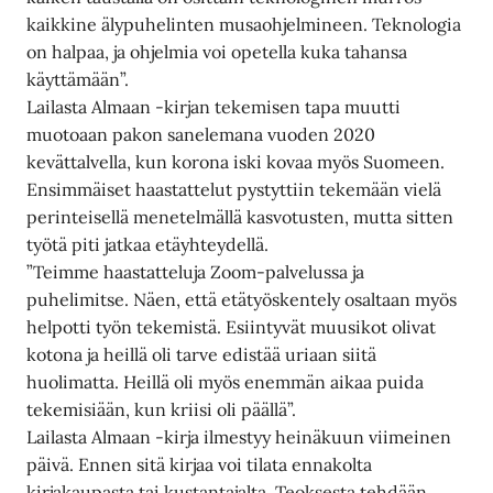
kaikkine älypuhelinten musaohjelmineen. Teknologia
on halpaa, ja ohjelmia voi opetella kuka tahansa
käyttämään”.
Lailasta Almaan -kirjan tekemisen tapa muutti
muotoaan pakon sanelemana vuoden 2020
kevättalvella, kun korona iski kovaa myös Suomeen.
Ensimmäiset haastattelut pystyttiin tekemään vielä
perinteisellä menetelmällä kasvotusten, mutta sitten
työtä piti jatkaa etäyhteydellä.
”Teimme haastatteluja Zoom-palvelussa ja
puhelimitse. Näen, että etätyöskentely osaltaan myös
helpotti työn tekemistä. Esiintyvät muusikot olivat
kotona ja heillä oli tarve edistää uriaan siitä
huolimatta. Heillä oli myös enemmän aikaa puida
tekemisiään, kun kriisi oli päällä”.
Lailasta Almaan -kirja ilmestyy heinäkuun viimeinen
päivä. Ennen sitä kirjaa voi tilata ennakolta
kirjakaupasta tai kustantajalta. Teoksesta tehdään