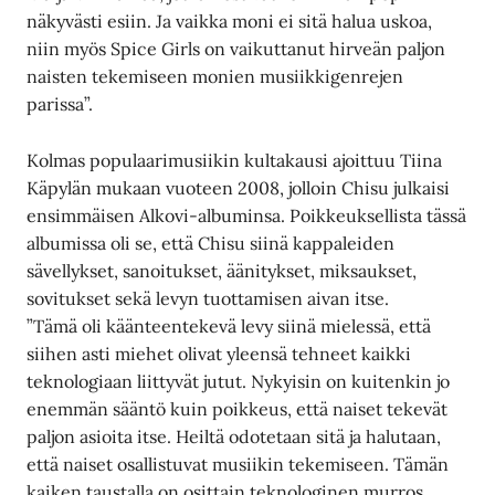
näkyvästi esiin. Ja vaikka moni ei sitä halua uskoa,
niin myös Spice Girls on vaikuttanut hirveän paljon
naisten tekemiseen monien musiikkigenrejen
parissa”.
Kolmas populaarimusiikin kultakausi ajoittuu Tiina
Käpylän mukaan vuoteen 2008, jolloin Chisu julkaisi
ensimmäisen Alkovi-albuminsa. Poikkeuksellista tässä
albumissa oli se, että Chisu siinä kappaleiden
sävellykset, sanoitukset, äänitykset, miksaukset,
sovitukset sekä levyn tuottamisen aivan itse.
”Tämä oli käänteentekevä levy siinä mielessä, että
siihen asti miehet olivat yleensä tehneet kaikki
teknologiaan liittyvät jutut. Nykyisin on kuitenkin jo
enemmän sääntö kuin poikkeus, että naiset tekevät
paljon asioita itse. Heiltä odotetaan sitä ja halutaan,
että naiset osallistuvat musiikin tekemiseen. Tämän
kaiken taustalla on osittain teknologinen murros