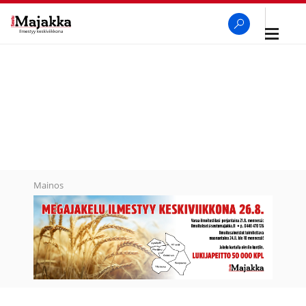
Avaa
navigaa
SeutuMajakka
Haku
Mainos