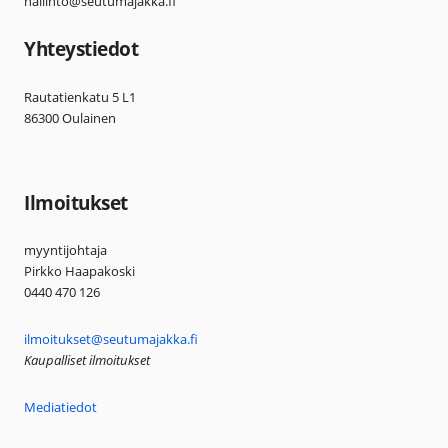
hallinto@seutumajakka.fi
Yhteystiedot
Rautatienkatu 5 L1
86300 Oulainen
Ilmoitukset
myyntijohtaja
Pirkko Haapakoski
0440 470 126
ilmoitukset@seutumajakka.fi
Kaupalliset ilmoitukset
Mediatiedot