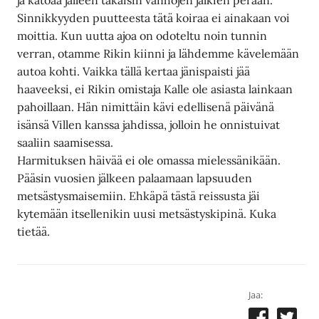
ja katoaa jälleen takaisin vanhojen jälkien perään.
Sinnikkyyden puutteesta tätä koiraa ei ainakaan voi
moittia. Kun uutta ajoa on odoteltu noin tunnin
verran, otamme Rikin kiinni ja lähdemme kävelemään
autoa kohti. Vaikka tällä kertaa jänispaisti jää
haaveeksi, ei Rikin omistaja Kalle ole asiasta lainkaan
pahoillaan. Hän nimittäin kävi edellisenä päivänä
isänsä Villen kanssa jahdissa, jolloin he onnistuivat
saaliin saamisessa.
Harmituksen häivää ei ole omassa mielessänikään.
Pääsin vuosien jälkeen palaamaan lapsuuden
metsästysmaisemiin. Ehkäpä tästä reissusta jäi
kytemään itsellenikin uusi metsästyskipinä. Kuka
tietää.
Jaa: