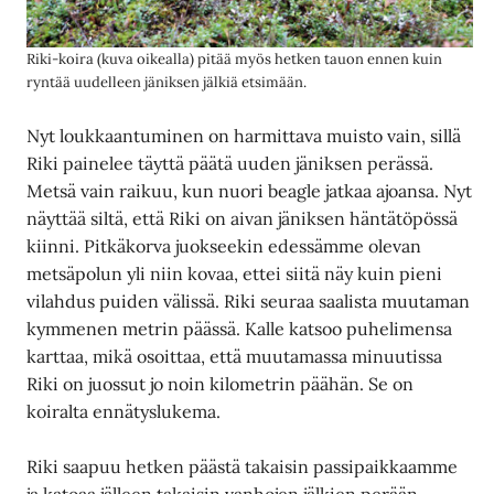
Riki-koira (kuva oikealla) pitää myös hetken tauon ennen kuin
ryntää uudelleen jäniksen jälkiä etsimään.
Nyt loukkaantuminen on harmittava muisto vain, sillä
Riki painelee täyttä päätä uuden jäniksen perässä.
Metsä vain raikuu, kun nuori beagle jatkaa ajoansa. Nyt
näyttää siltä, että Riki on aivan jäniksen häntätöpössä
kiinni. Pitkäkorva juokseekin edessämme olevan
metsäpolun yli niin kovaa, ettei siitä näy kuin pieni
vilahdus puiden välissä. Riki seuraa saalista muutaman
kymmenen metrin päässä. Kalle katsoo puhelimensa
karttaa, mikä osoittaa, että muutamassa minuutissa
Riki on juossut jo noin kilometrin päähän. Se on
koiralta ennätyslukema.
Riki saapuu hetken päästä takaisin passipaikkaamme