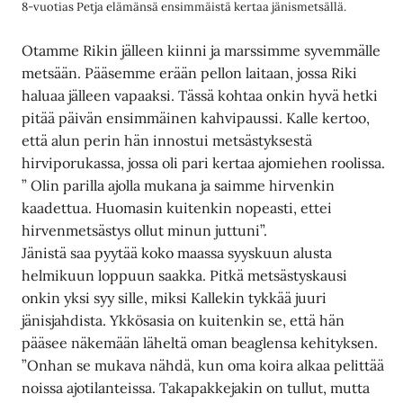
8-vuotias Petja elämänsä ensimmäistä kertaa jänismetsällä.
Otamme Rikin jälleen kiinni ja marssimme syvemmälle
metsään. Pääsemme erään pellon laitaan, jossa Riki
haluaa jälleen vapaaksi. Tässä kohtaa onkin hyvä hetki
pitää päivän ensimmäinen kahvipaussi. Kalle kertoo,
että alun perin hän innostui metsästyksestä
hirviporukassa, jossa oli pari kertaa ajomiehen roolissa.
” Olin parilla ajolla mukana ja saimme hirvenkin
kaadettua. Huomasin kuitenkin nopeasti, ettei
hirvenmetsästys ollut minun juttuni”.
Jänistä saa pyytää koko maassa syyskuun alusta
helmikuun loppuun saakka. Pitkä metsästyskausi
onkin yksi syy sille, miksi Kallekin tykkää juuri
jänisjahdista. Ykkösasia on kuitenkin se, että hän
pääsee näkemään läheltä oman beaglensa kehityksen.
”Onhan se mukava nähdä, kun oma koira alkaa pelittää
noissa ajotilanteissa. Takapakkejakin on tullut, mutta