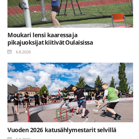
Moukari lensi kaaressa ja
pikajuoksijat kiitivät Oulaisissa
6.8.2026
Vuoden 2026 katusählymestarit selvillä