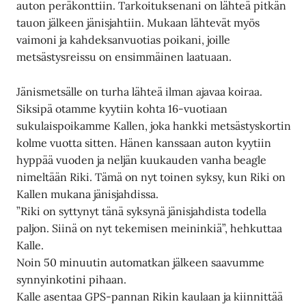
auton peräkonttiin. Tarkoituksenani on lähteä pitkän
tauon jälkeen jänisjahtiin. Mukaan lähtevät myös
vaimoni ja kahdeksanvuotias poikani, joille
metsästysreissu on ensimmäinen laatuaan.
Jänismetsälle on turha lähteä ilman ajavaa koiraa.
Siksipä otamme kyytiin kohta 16-vuotiaan
sukulaispoikamme Kallen, joka hankki metsästyskortin
kolme vuotta sitten. Hänen kanssaan auton kyytiin
hyppää vuoden ja neljän kuukauden vanha beagle
nimeltään Riki. Tämä on nyt toinen syksy, kun Riki on
Kallen mukana jänisjahdissa.
”Riki on syttynyt tänä syksynä jänisjahdista todella
paljon. Siinä on nyt tekemisen meininkiä”, hehkuttaa
Kalle.
Noin 50 minuutin automatkan jälkeen saavumme
synnyinkotini pihaan.
Kalle asentaa GPS-pannan Rikin kaulaan ja kiinnittää