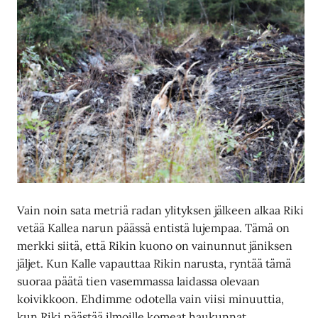
Vain noin sata metriä radan ylityksen jälkeen alkaa Riki
vetää Kallea narun päässä entistä lujempaa. Tämä on
merkki siitä, että Rikin kuono on vainunnut jäniksen
jäljet. Kun Kalle vapauttaa Rikin narusta, ryntää tämä
suoraa päätä tien vasemmassa laidassa olevaan
koivikkoon. Ehdimme odotella vain viisi minuuttia,
kun Riki päästää ilmoille komeat haukunnat.