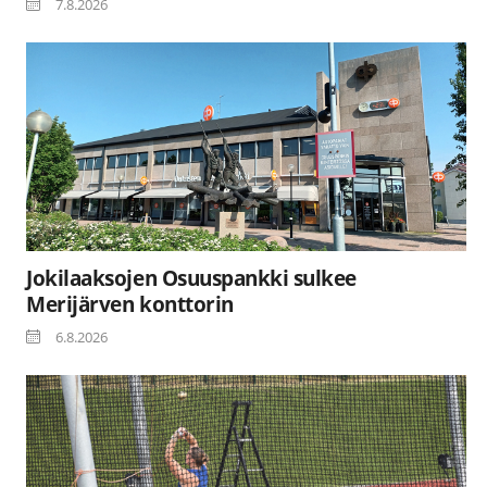
7.8.2026
Jokilaaksojen Osuuspankki sulkee
Merijärven konttorin
6.8.2026