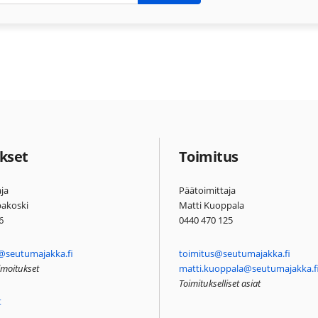
kset
Toimitus
ja
Päätoimittaja
pakoski
Matti Kuoppala
6
0440 470 125
@seutumajakka.fi
toimitus@seutumajakka.fi
ilmoitukset
matti.kuoppala@seutumajakka.f
Toimitukselliset asiat
t