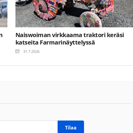
n
Naiswoiman virkkaama traktori keräsi
katseita Farmarinäyttelyssä
31.7.2026
Tilaa