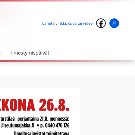
Lähetä vinkki, kuva tai video
Haku
i
Ilmestymispäivät