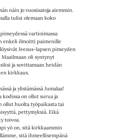
än näin jo vuosisatoja aiemmin.
malla tulisi olemaan koko
 pimeydessä vartioimassa
 enkeli ilmoitti paimenille
a löysivät Jeesus-lapsen pimeyden
s! Maailmaan oli syntynyt
psiksi ja sovittamaan heidän
nen kirkkaus.
ässä ja ylistämässä Jumalaa!
kodissa on ollut surua ja
 ollut huolta työpaikasta tai
äisyyttä, pettymyksiä. Eikä
y toivoa.
mpi yö on, sitä kirkkaammin
illämme, sitä ihmeellisempänä