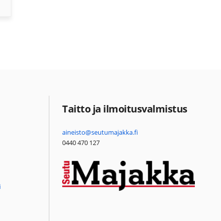
Taitto ja ilmoitusvalmistus
aineisto@seutumajakka.fi
0440 470 127
i