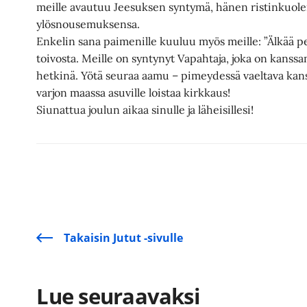
meille avautuu Jeesuksen syntymä, hänen ristinkuol
ylösnousemuksensa.
Enkelin sana paimenille kuuluu myös meille: ”Älkää pe
toivosta. Meille on syntynyt Vapahtaja, joka on kans
hetkinä. Yötä seuraa aamu – pimeydessä vaeltava ka
varjon maassa asuville loistaa kirkkaus!
Siunattua joulun aikaa sinulle ja läheisillesi!
Takaisin Jutut -sivulle
Lue seuraavaksi