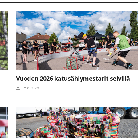
Vuoden 2026 katusählymestarit selvillä
5.8.2026