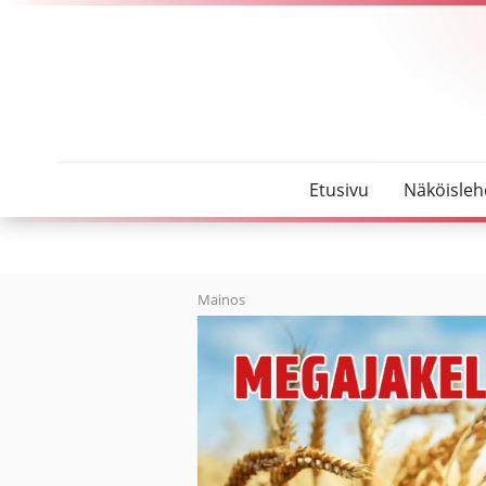
SeutuMajakka
Valo pimeyteen
Etusivu
Näköisleh
Mainos