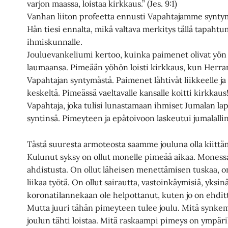
varjon maassa, loistaa kirkkaus.” (Jes. 9:1)
Vanhan liiton profeetta ennusti Vapahtajamme syntym
Hän tiesi ennalta, mikä valtava merkitys tällä tapahtu
ihmiskunnalle.
Jouluevankeliumi kertoo, kuinka paimenet olivat yön
laumaansa. Pimeään yöhön loisti kirkkaus, kun Herran
Vapahtajan syntymästä. Paimenet lähtivät liikkeelle j
keskeltä. Pimeässä vaeltavalle kansalle koitti kirkkau
Vapahtaja, joka tulisi lunastamaan ihmiset Jumalan la
syntinsä. Pimeyteen ja epätoivoon laskeutui jumalalli
Tästä suuresta armoteosta saamme jouluna olla kiittäm
Kulunut syksy on ollut monelle pimeää aikaa. Monessa 
ahdistusta. On ollut läheisen menettämisen tuskaa, on
liikaa työtä. On ollut sairautta, vastoinkäymisiä, yksin
koronatilannekaan ole helpottanut, kuten jo on ehditt
Mutta juuri tähän pimeyteen tulee joulu. Mitä synke
joulun tähti loistaa. Mitä raskaampi pimeys on ympär