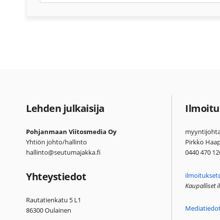
Lehden julkaisija
Ilmoitu
Pohjanmaan Viitosmedia Oy
myyntijohta
Yhtiön johto/hallinto
Pirkko Haa
hallinto@seutumajakka.fi
0440 470 12
Yhteystiedot
ilmoitukset
Kaupalliset 
Rautatienkatu 5 L1
Mediatiedo
86300 Oulainen